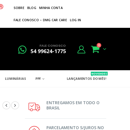
SOBRE
BLOG
MINHA CONTA
FALE CONOSCO – DMG CAR CARE
LOG IN
FALE CONOSCO
0
54 99624-1775
NOVIDADES
LUMINÁRIAS
PPF
LANÇAMENTOS DO MÊS!
ENTREGAMOS EM TODO O
BRASIL
PARCELAMENTO S/JUROS NO