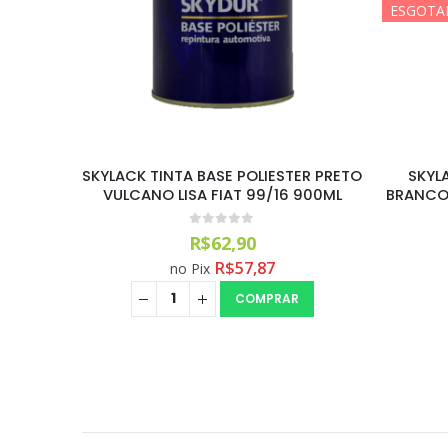
ESGOTADO!
ER PRETO
SKYLACK TINTA BASE POLIESTER
SKYL
 900ML
BRANCO MAHLER II LISA GM 97 900ML
VERMELH
0
out of 5
R$
59,99
R$
55,19
no Pix
LEIA MAIS