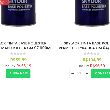
ACK TINTA BASE POLIESTER
SKYLACK TINTA BASE POLI
O LYRA LISA GM 04/11 900ML
BRANCO SUMMIT IV LISA GM
900ML
0
out of 5
R$
104,99
0
out of 5
R$
76,99
R$
96,59
no Pix
R$
70,83
no Pix
COMPRAR
COMPRA