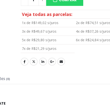
Veja todas as parcelas:
Aromatizante Tênis Areon Fresh Wave New Car / Carro Novo
1x de
R$
149,02
s/juros
2x de
R$
74,51
s/juro
0
out of 5
0
out of 5
R$
29,99
R$
29,99
3x de
R$
49,67
s/juros
4x de
R$
37,26
s/juro
5x de
R$
29,80
s/juros
6x de
R$
24,84
s/juro
Selador Cerâmico Sonax Xtreme Ceramic Spray + Seal (750ml)
7x de
R$
21,29
s/juros
0
out of 5
0
out of 5
R$
234,99
R$
234,99
Ceramic Spray Coating Sonax 750ml
0
out of 5
0
out of 5
R$
259,90
R$
259,90
ES (0)
ATE