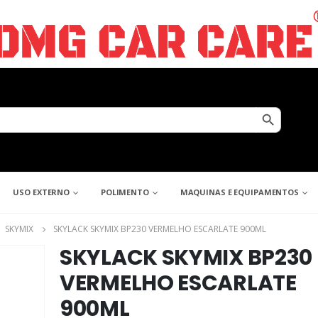
Search Button
USO EXTERNO
POLIMENTO
MAQUINAS E EQUIPAMENTOS
,
SKYMIX
SKYLACK SKYMIX BP230 VERMELHO ESCARLATE 900ML
SKYLACK SKYMIX BP230
VERMELHO ESCARLATE
900ML