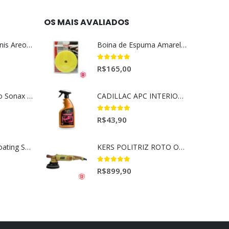
OS MAIS AVALIADOS
Aromatizante Tênis Areon Fresh Wave New Car / Carro Novo
Boina de Espuma Amarela Médio Agressiva Sonax (5")
5.00
out of 5
R$
165,00
Selador Cerâmico Sonax Xtreme Ceramic Spray + Seal (750ml)
CADILLAC APC INTERIORES 650ML
5.00
out of 5
R$
43,90
Ceramic Spray Coating Sonax 750ml
KERS POLITRIZ ROTO ORBITAL 15MM GOLD 127V l
5.00
out of 5
R$
899,90