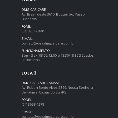
DMG CAR CARE:
Av. Brasil oeste 3610, Boqueirão, Passo
Fundo/RS
FONE:
(54) 3254-0140
E-MAIL:
contato@dev.dmgcarcare.com.br
FUNCIONAMENTO:
Seg. - Sex: 08:00/12:00 e 13:30/18:30 Sábados:
08:30/12:00
LOJA 3
DMG CAR CARE CAXIAS:
Av. Ruben Bento Alves 2869, Nossa Senhora
de Fátima, Caxias do Sul/RS
FONE:
(54) 3698-1278
E-MAIL:
contato@dev.dmgcarcare.com.br