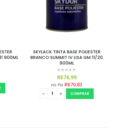
ESGOTA
ESTER
SKYLACK TINTA BASE POLIESTER
SKYL
 11/20
VERMELHO ARPOADOR LISA FORD
BRANCO 
07/20 900ML
0
out of 5
R$
95,00
R$
87,40
no Pix
R
COMPRAR