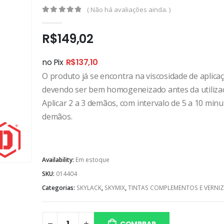
( Não há avaliações ainda. )
0
out of 5
R$
149,02
no Pix
R$
137,10
O produto já se encontra na viscosidade de aplica
devendo ser bem homogeneizado antes da utiliza
Aplicar 2 a 3 demãos, com intervalo de 5 a 10 min
demãos.
Availability:
Em estoque
SKU:
014404
Categorias:
SKYLACK
,
SKYMIX
,
TINTAS COMPLEMENTOS E VERNIZ
COMPRAR