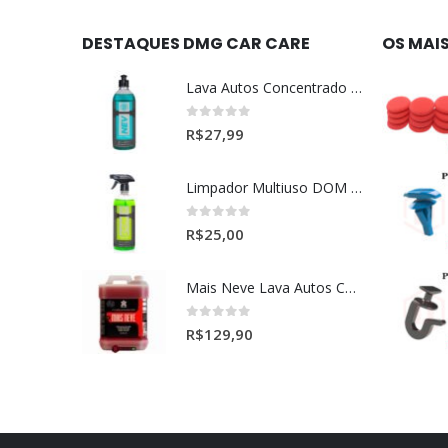
DESTAQUES DMG CAR CARE
OS MAI
Lava Autos Concentrado NEV (nevada) 1:400 (500ml)
0
out of 5
R$
27,99
Limpador Multiuso DOM (Dominos) Dmg Pronto P/Uso (500ml)
0
out of 5
R$
25,00
Mais Neve Lava Autos Concentrado 1:400 X-SHINE 5Litros
0
out of 5
R$
129,90