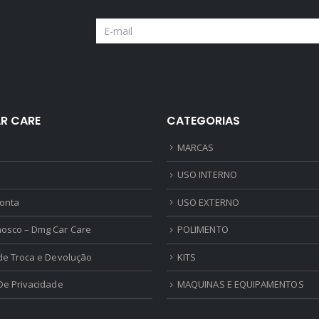
R CARE
CATEGORIAS
MARCAS
USO INTERNO
onta
USO EXTERNO
nosco – Dmg Car Care
POLIMENTO
 de Troca e Devolução
KITS
 De Privacidade
MAQUINAS E EQUIPAMENTOS