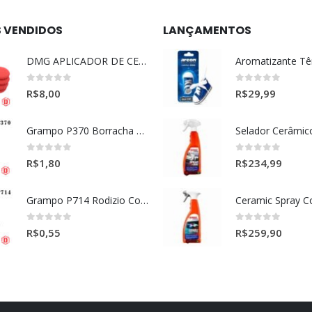
S VENDIDOS
LANÇAMENTOS
DMG APLICADOR DE CERA ULTRA MACIO VERMELHO l
0
out of 5
0
out of 5
R$
8,00
R$
29,99
Grampo P370 Borracha Porta (HONDA-TOYOTA)
0
out of 5
0
out of 5
R$
1,80
R$
234,99
Grampo P714 Rodizio Cortina (VOLVO)
0
out of 5
0
out of 5
R$
0,55
R$
259,90