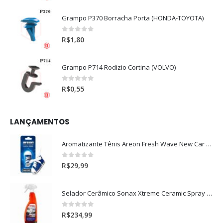
Grampo P370 Borracha Porta (HONDA-TOYOTA)
0
out of 5
R$
1,80
Grampo P714 Rodizio Cortina (VOLVO)
0
out of 5
R$
0,55
LANÇAMENTOS
Aromatizante Tênis Areon Fresh Wave New Car / Carro Novo
0
out of 5
R$
29,99
Selador Cerâmico Sonax Xtreme Ceramic Spray + Seal (750ml)
0
out of 5
R$
234,99