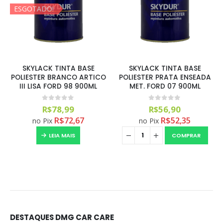
ESGOTADO!
SKYLACK TINTA BASE
SKYLACK TINTA BASE
POLIESTER BRANCO ARTICO
POLIESTER PRATA ENSEADA
III LISA FORD 98 900ML
MET. FORD 07 900ML
0
out of 5
0
out of 5
R$
78,99
R$
56,90
R$
72,67
R$
52,35
no Pix
no Pix
LEIA MAIS
COMPRAR
DESTAQUES DMG CAR CARE