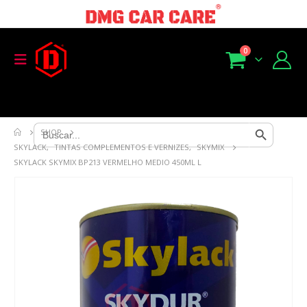
0
Search Button
Search
SHOP
for:
SKYLACK
,
TINTAS COMPLEMENTOS E VERNIZES
,
SKYMIX
SKYLACK SKYMIX BP213 VERMELHO MEDIO 450ML L