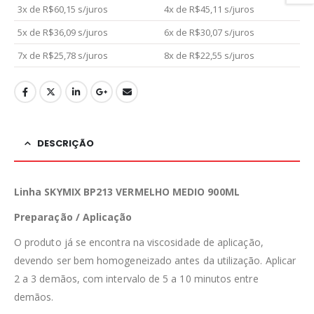
3x de
R$
60,15
s/juros
4x de
R$
45,11
s/juros
5x de
R$
36,09
s/juros
6x de
R$
30,07
s/juros
7x de
R$
25,78
s/juros
8x de
R$
22,55
s/juros
DESCRIÇÃO
Linha SKYMIX BP213 VERMELHO MEDIO 900ML
Preparação / Aplicação
O produto já se encontra na viscosidade de aplicação,
devendo ser bem homogeneizado antes da utilização. Aplicar
2 a 3 demãos, com intervalo de 5 a 10 minutos entre
demãos.