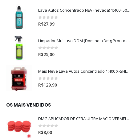
Lava Autos Concentrado NEV (nevada) 1:400 (500ml)
0
out of 5
R$
27,99
Limpador Multiuso DOM (Dominos) Dmg Pronto P/Uso (500ml)
0
out of 5
R$
25,00
Mais Neve Lava Autos Concentrado 1:400 X-SHINE 5Litros
0
out of 5
R$
129,90
OS MAIS VENDIDOS
DMG APLICADOR DE CERA ULTRA MACIO VERMELHO l
0
out of 5
R$
8,00