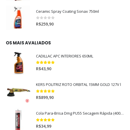
Ceramic Spray Coating Sonax 750ml
0
out of 5
R$
259,90
OS MAIS AVALIADOS
CADILLAC APC INTERIORES 650ML
5.00
out of 5
R$
43,90
KERS POLITRIZ ROTO ORBITAL 15MM GOLD 127V l
5.00
out of 5
R$
899,90
Cola Para-Brisa Dmg PU55 Secagem Rápida (400gr)
5.00
out of 5
R$
34,99