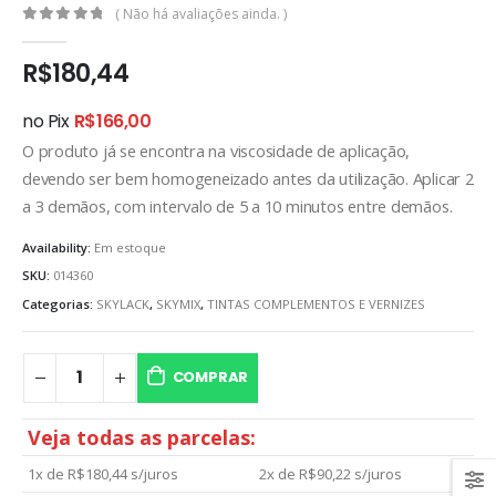
( Não há avaliações ainda. )
0
out of 5
R$
180,44
no Pix
R$
166,00
O produto já se encontra na viscosidade de aplicação,
devendo ser bem homogeneizado antes da utilização. Aplicar 2
a 3 demãos, com intervalo de 5 a 10 minutos entre demãos.
Availability:
Em estoque
SKU:
014360
Categorias:
SKYLACK
,
SKYMIX
,
TINTAS COMPLEMENTOS E VERNIZES
COMPRAR
Veja todas as parcelas:
1x de
R$
180,44
s/juros
2x de
R$
90,22
s/juros