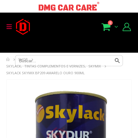
0
Search Button
Search
SHOP
for:
SKYLACK
,
TINTAS COMPLEMENTOS E VERNIZES
,
SKYMIX
SKYLACK SKYMIX BP209 AMARELO OURO 900ML