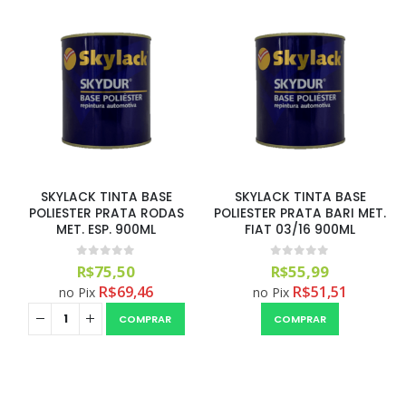
SKYLACK TINTA BASE
SKYLACK TINTA BASE
POLIESTER PRATA RODAS
POLIESTER PRATA BARI MET.
MET. ESP. 900ML
FIAT 03/16 900ML
0
out of 5
0
out of 5
R$
75,50
R$
55,99
R$
69,46
R$
51,51
no Pix
no Pix
COMPRAR
COMPRAR