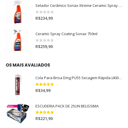
Selador Cerâmico Sonax Xtreme Ceramic Spray + Seal (750ml)
0
out of 5
R$
234,99
Ceramic Spray Coating Sonax 750ml
0
out of 5
R$
259,90
OS MAIS AVALIADOS
Cola Para-Brisa Dmg PU55 Secagem Rápida (400gr)
5.00
out of 5
R$
34,99
ESCUDERIA PACK DE 25UN BELISSIMA
5.00
out of 5
R$
221,90