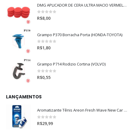
DMG APLICADOR DE CERA ULTRA MACIO VERMELHO l
0
out of 5
R$
8,00
Grampo P370 Borracha Porta (HONDA-TOYOTA)
0
out of 5
R$
1,80
Grampo P714 Rodizio Cortina (VOLVO)
0
out of 5
R$
0,55
LANÇAMENTOS
Aromatizante Tênis Areon Fresh Wave New Car / Carro Novo
0
out of 5
R$
29,99