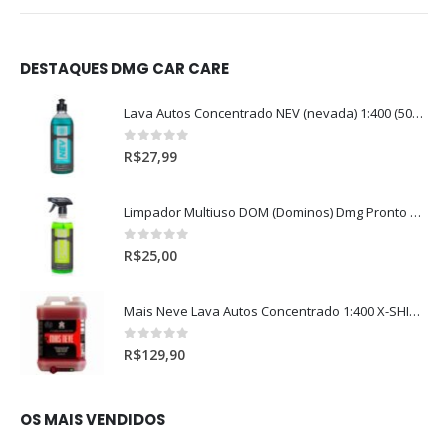
DESTAQUES DMG CAR CARE
Lava Autos Concentrado NEV (nevada) 1:400 (500ml)
0
out of 5
R$
27,99
Limpador Multiuso DOM (Dominos) Dmg Pronto P/Uso (500ml)
0
out of 5
R$
25,00
Mais Neve Lava Autos Concentrado 1:400 X-SHINE 5Litros
0
out of 5
R$
129,90
OS MAIS VENDIDOS