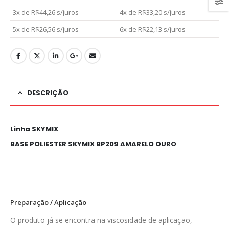
3x de
R$
44,26
s/juros
4x de
R$
33,20
s/juros
5x de
R$
26,56
s/juros
6x de
R$
22,13
s/juros
DESCRIÇÃO
Linha SKYMIX
BASE POLIESTER SKYMIX BP209 AMARELO OURO
Preparação / Aplicação
O produto já se encontra na viscosidade de aplicação,