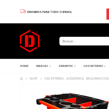
ENVIAMOS PARA TODO O BRASIL
Search
for:
HOME
MARCAS
GRAMPOS
USO INTERNO
SHOP
USO EXTERNO
,
ACESSÓRIOS
,
MAQUINAS E EQ