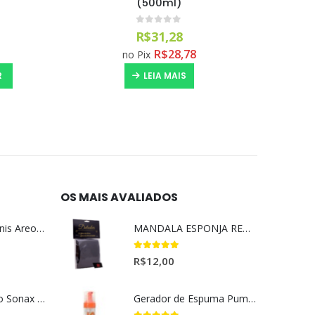
(500ml)
5H (
0
out of 5
R$
31,28
R$
28,78
no Pix
R
LEIA MAIS
OS MAIS AVALIADOS
Aromatizante Tênis Areon Fresh Wave New Car / Carro Novo
MANDALA ESPONJA REMOVEDORA DE INSETO
5.00
out of 5
R$
12,00
Selador Cerâmico Sonax Xtreme Ceramic Spray + Seal (750ml)
Gerador de Espuma Pump Espuma Kers (200ml)