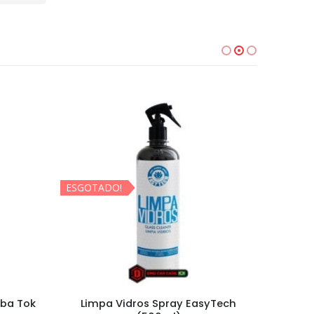
ESGOTADO!
ESGOTA
úba Tok
Limpa Vidros Spray EasyTech
Insign