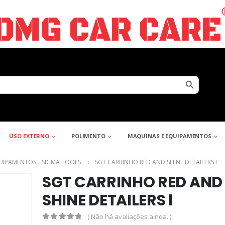
Search Button
USO EXTERNO
POLIMENTO
MAQUINAS E EQUIPAMENTOS
UIPAMENTOS
,
SIGMA TOOLS
SGT CARRINHO RED AND SHINE DETAILERS L
SGT CARRINHO RED AND
SHINE DETAILERS l
( Não há avaliações ainda. )