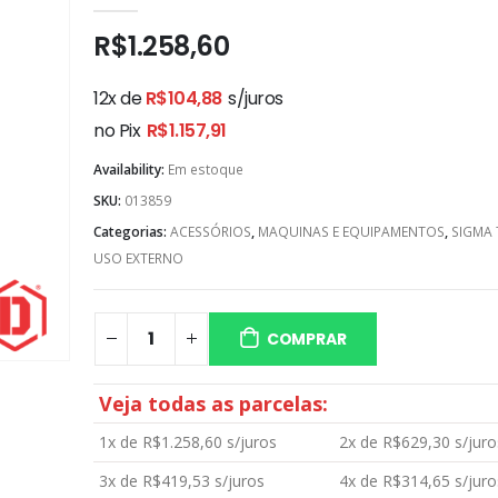
0
out of 5
R$
1.258,60
12x de
R$
104,88
s/juros
no Pix
R$
1.157,91
Availability:
Em estoque
SKU:
013859
Categorias:
ACESSÓRIOS
,
MAQUINAS E EQUIPAMENTOS
,
SIGMA
USO EXTERNO
COMPRAR
Veja todas as parcelas:
1x de
R$
1.258,60
s/juros
2x de
R$
629,30
s/juro
3x de
R$
419,53
s/juros
4x de
R$
314,65
s/juro