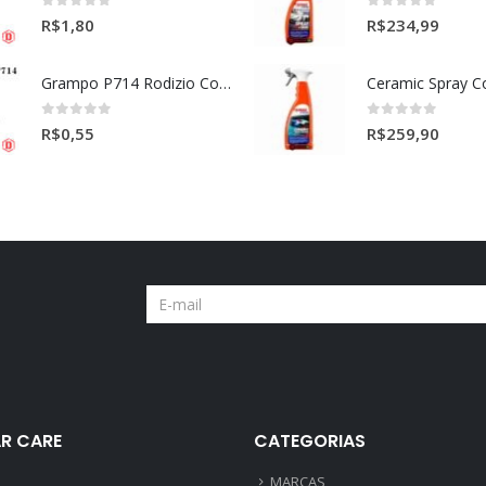
0
out of 5
0
out of 5
R$
1,80
R$
234,99
Grampo P714 Rodizio Cortina (VOLVO)
0
out of 5
0
out of 5
R$
0,55
R$
259,90
R CARE
CATEGORIAS
MARCAS