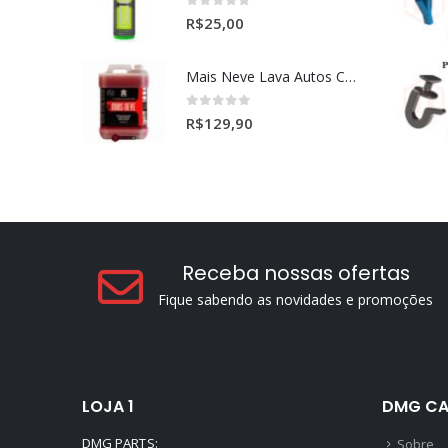
0
out of 5
R$
25,00
Mais Neve Lava Autos Concentrado 1:400 X-SHINE 5Litros
0
out of 5
R$
129,90
Receba nossas ofertas
Fique sabendo as novidades e promoções
LOJA 1
DMG CA
DMG PARTS:
Sobre