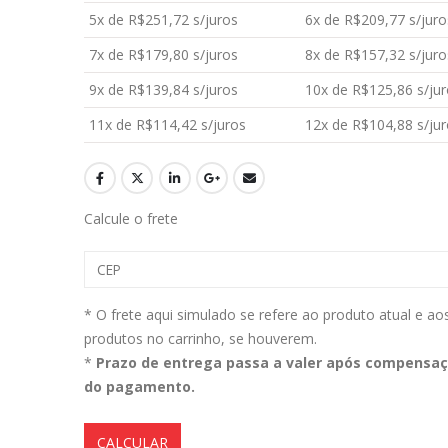
5x de
R$
251,72
s/juros
6x de
R$
209,77
s/juro
7x de
R$
179,80
s/juros
8x de
R$
157,32
s/juro
Aromatizante Tênis Areon Fresh Wave New Car / Carro Novo
9x de
R$
139,84
s/juros
10x de
R$
125,86
s/jur
0
out of 5
0
out of 5
R$
29,99
R$
29,99
11x de
R$
114,42
s/juros
12x de
R$
104,88
s/jur
Selador Cerâmico Sonax Xtreme Ceramic Spray + Seal (750ml)
0
out of 5
0
out of 5
Calcule o frete
R$
234,99
R$
234,99
Ceramic Spray Coating Sonax 750ml
* O frete aqui simulado se refere ao produto atual e ao
0
out of 5
0
out of 5
R$
259,90
R$
259,90
produtos no carrinho, se houverem.
*
Prazo de entrega passa a valer após compensa
do pagamento.
CALCULAR