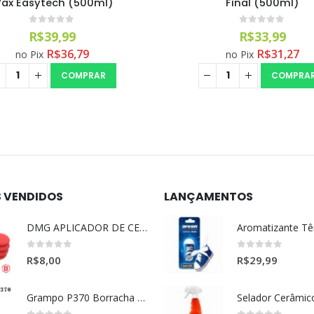
ax Easytech (500ml)
Final (500ml)
0
out of 5
0
out of 5
R$
39,99
R$
33,99
R$
36,79
R$
31,27
no Pix
no Pix
COMPRAR
COMPRA
S VENDIDOS
LANÇAMENTOS
DMG APLICADOR DE CERA ULTRA MACIO VERMELHO l
0
out of 5
0
out of 5
R$
8,00
R$
29,99
Grampo P370 Borracha Porta (HONDA-TOYOTA)