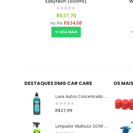
L)
Easytech (500ml)
W
0
out of 5
R$
37,70
R$
34,68
no Pix
LEIA MAIS
DESTAQUES DMG CAR CARE
OS MAI
Lava Autos Concentrado NEV (nevada) 1:400 (500ml)
0
out of 5
R$
27,99
Limpador Multiuso DOM (Dominos) Dmg Pronto P/Uso (500ml)