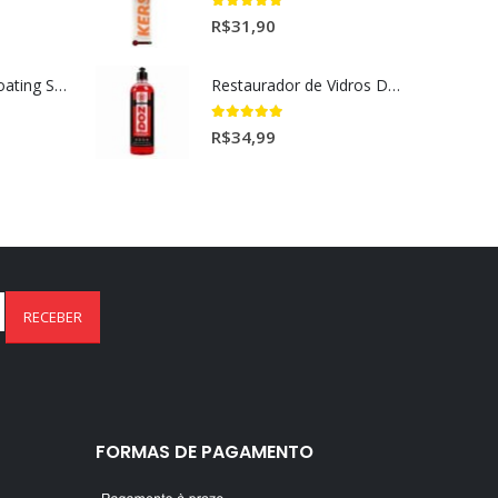
5.00
out of 5
R$
31,90
Ceramic Spray Coating Sonax 750ml
Restaurador de Vidros DOZ Dmg (500ml)
5.00
out of 5
R$
34,99
FORMAS DE PAGAMENTO