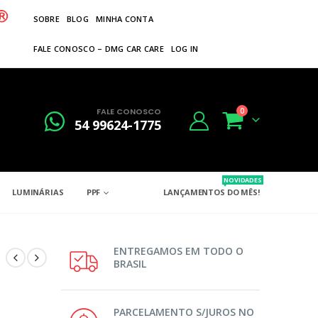
SOBRE
BLOG
MINHA CONTA
FALE CONOSCO – DMG CAR CARE
LOG IN
FALE CONOSCO
0
54 99624-1775
NOVIDADES
LUMINÁRIAS
PPF
LANÇAMENTOS DO MÊS!
ENTREGAMOS EM TODO O
BRASIL
PARCELAMENTO S/JUROS NO