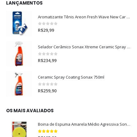
LANÇAMENTOS
Aromatizante Tênis Areon Fresh Wave New Car / Carro Novo
0
out of 5
R$
29,99
Selador Cerâmico Sonax Xtreme Ceramic Spray + Seal (750ml)
0
out of 5
R$
234,99
Ceramic Spray Coating Sonax 750ml
0
out of 5
R$
259,90
OS MAIS AVALIADOS
Boina de Espuma Amarela Médio Agressiva Sonax (5")
5.00
out of 5