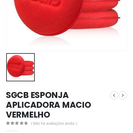
SGCB ESPONJA
APLICADORA MACIO
VERMELHO
( Não há avaliações ainda. )
0
out of 5