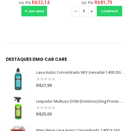
R$
32,14
R$
81,79
no Pix
no Pix
LEIA MAIS
COMPRAR
DESTAQUES DMG CAR CARE
Lava Autos Concentrado NEV (nevada) 1:400 (500ml)
0
out of 5
R$
27,99
Limpador Multiuso DOM (Dominos) Dmg Pronto P/Uso (500ml)
0
out of 5
R$
25,00
Mais Neve Lava Autos Concentrado 1:400 X-SHINE 5Litros