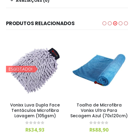
AVALIAÇÕES (0)
PRODUTOS RELACIONADOS
ESGOTADO!
Vonixx Luva Dupla Face
Toalha de Microfibra
Tentáculos Microfibra
Vonixx Ultra Para
Lavagem (105gsm)
Secagem Azul (70x120cm)
0
out of 5
0
out of 5
R$
34,93
R$
88,90