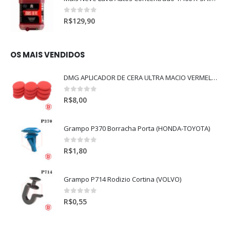
0
out of 5
R$
129,90
OS MAIS VENDIDOS
DMG APLICADOR DE CERA ULTRA MACIO VERMELHO l
0
out of 5
R$
8,00
Grampo P370 Borracha Porta (HONDA-TOYOTA)
0
out of 5
R$
1,80
Grampo P714 Rodizio Cortina (VOLVO)
0
out of 5
R$
0,55