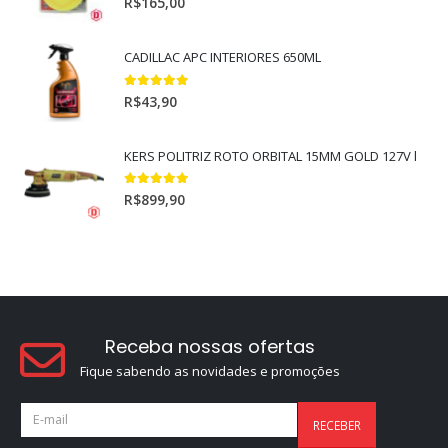
R$
165,00
CADILLAC APC INTERIORES 650ML
5.00
out of 5
R$
43,90
KERS POLITRIZ ROTO ORBITAL 15MM GOLD 127V l
5.00
out of 5
R$
899,90
Receba nossas ofertas
Fique sabendo as novidades e promoções