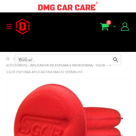
0
Search Button
Search
SHOP
for:
ACESSÓRIOS
,
APLICADOR DE ESPUMA E MICROFIBRA
,
SGCB
SGCB ESPONJA APLICADORA MACIO VERMELHO