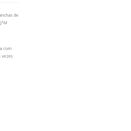
anchas de
 Q²M
a
da com
s vezes