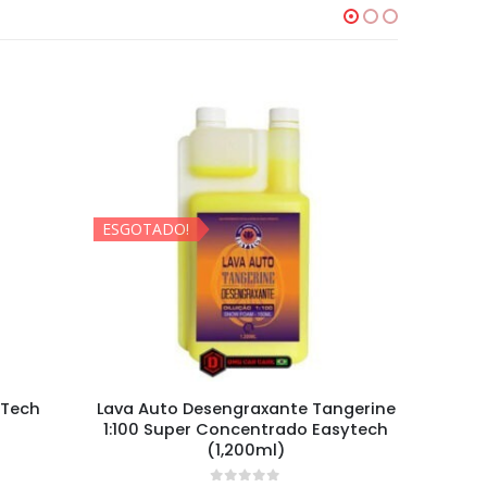
ESGOTADO!
yTech
Lava Auto Desengraxante Tangerine
Float A
1:100 Super Concentrado Easytech
Ex
(1,200ml)