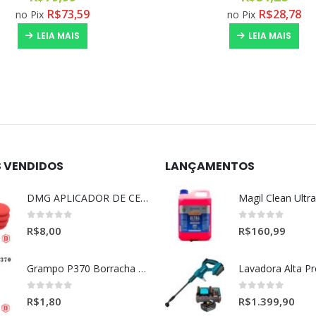
R$
73,59
R$
28,78
no Pix
no Pix
LEIA MAIS
LEIA MAIS
S VENDIDOS
LANÇAMENTOS
DMG APLICADOR DE CERA ULTRA MACIO VERMELHO l
0
out of 5
0
out of 5
R$
8,00
R$
160,99
Grampo P370 Borracha Porta (HONDA-TOYOTA)
0
out of 5
0
out of 5
R$
1,80
R$
1.399,90