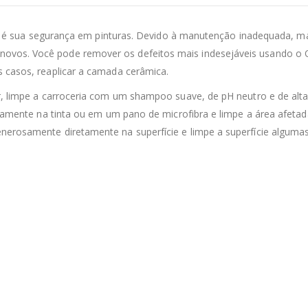
é sua segurança em pinturas. Devido à manutenção inadequada, m
vos. Você pode remover os defeitos mais indesejáveis ​​usando o
s casos, reaplicar a camada cerâmica.
ar, limpe a carroceria com um shampoo suave, de pH neutro e de alt
retamente na tinta ou em um pano de microfibra e limpe a área afeta
nerosamente diretamente na superfície e limpe a superfície alguma