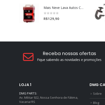
Mais Neve Lava Autos Concentrado 1:400 X-SHINE 5Litros
0
out of 5
R$
129,90
Receba nossas ofertas
Fique sabendo as novidades e promoções
LOJA 1
DMG CA
DMG PARTS:
Sobre
Av. Militar 922, Nossa Senhora de Fátima,
Vacaria/RS
Blog