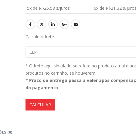
5x de
R$
25,58
s/juros
6x de
R$
21,32
s/juro
Magil Clean Ultra Limpador AutoClean Uso Geral 5L
0
out of 5
0
out of 5
R$
160,99
R$
160,99
Calcule o frete
Lavadora Alta Pressão Bateria 18v 1bat 3a Makita Dhw180zc
* O frete aqui simulado se refere ao produto atual e ao
0
out of 5
0
out of 5
R$
1.399,90
R$
1.399,90
produtos no carrinho, se houverem.
*
Prazo de entrega passa a valer após compensa
Aromatizantes Areon Smile Black Crystal (1un)
do pagamento.
0
out of 5
0
out of 5
R$
15,00
R$
15,00
CALCULAR
ES (0)