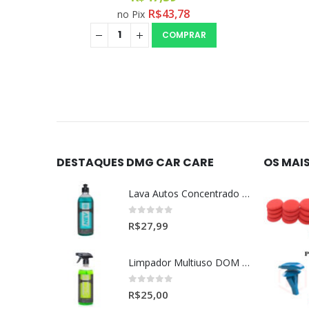
R$
43,78
no Pix
COMPRAR
DESTAQUES DMG CAR CARE
OS MAI
Lava Autos Concentrado NEV (nevada) 1:400 (500ml)
0
out of 5
R$
27,99
Limpador Multiuso DOM (Dominos) Dmg Pronto P/Uso (500ml)
0
out of 5
R$
25,00