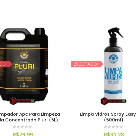
DO!
ESGOTADO!
impador Apc Para Limpeza
Limpa Vidros Spray Eas
a Concentrado Pluri (5L)
(500ml)
0
out of 5
0
out of 5
R$
79,99
R$
31,28