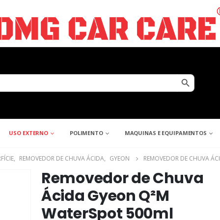
Search Button
USO EXTERNO
POLIMENTO
MAQUINAS E EQUIPAMENTOS
FÍCIE
,
REMOVEDOR DE CHUVA ÁCIDA
,
GYEON
REMOVEDOR DE CHUVA ÁC
Removedor de Chuva
Ácida Gyeon Q²M
WaterSpot 500ml