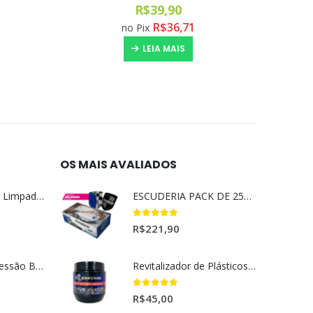
0
out of 5
R$
39,90
R$
36,71
no Pix
LEIA MAIS
OS MAIS AVALIADOS
Magil Clean Ultra Limpador AutoClean Uso Geral 5L
ESCUDERIA PACK DE 25UN BELISSIMA
5.00
out of 5
R$
221,90
Lavadora Alta Pressão Bateria 18v 1bat 3a Makita Dhw180zc
Revitalizador de Plásticos e Borrachas Dmg 220gr
5.00
out of 5
R$
45,00