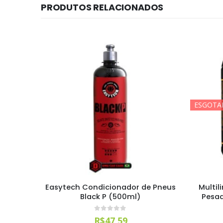
PRODUTOS RELACIONADOS
ESGOTA
g Apc (5
Easytech Condicionador de Pneus
Multil
Black P (500ml)
Pesad
0
out of 5
R$
47,59