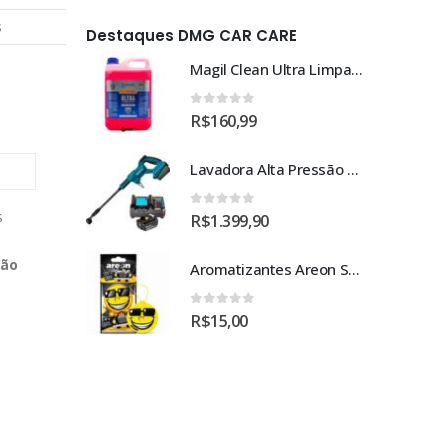
s
Destaques DMG CAR CARE
Magil Clean Ultra Limpador AutoClean Uso Geral 5L
Magil Clean Ultra Limpador AutoClean Uso Geral 5L
0
out of 5
R$
160,99
Lavadora Alta Pressão Bateria 18v 1bat 3a Makita Dhw180zc
Lavadora Alta Pressão Bateria 18v 1bat 3a Makita Dhw180zc
s
0
out of 5
R$
1.399,90
ção
Aromatizantes Areon Smile Black Crystal (1un)
Aromatizantes Areon Smile Black Crystal (1un)
0
out of 5
R$
15,00