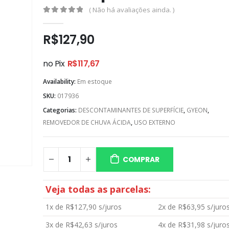
( Não há avaliações ainda. )
0
out of 5
R$
127,90
no Pix
R$
117,67
Availability:
Em estoque
SKU:
017936
Categorias:
DESCONTAMINANTES DE SUPERFÍCIE
,
GYEON
,
REMOVEDOR DE CHUVA ÁCIDA
,
USO EXTERNO
COMPRAR
Veja todas as parcelas:
1x de
R$
127,90
s/juros
2x de
R$
63,95
s/juro
3x de
R$
42,63
s/juros
4x de
R$
31,98
s/juro