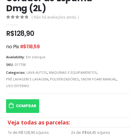
Dmg (2L)
( Não há avaliações ainda. )
0
out of 5
R$
128,90
no Pix
R$
118,59
Availability:
Em estoque
SKU:
017708
Categorias:
LAVA AUTOS
,
MAQUINAS E EQUIPAMENTOS
,
PRÉ LAVAGEM E LAVAGEM
,
PULVERIZADORES
,
SNOW FOAM MANUAL
,
USO EXTERNO
COMPRAR
Veja todas as parcelas:
1x de
R$
128,90
s/juros
2x de
R$
64,45
s/juros