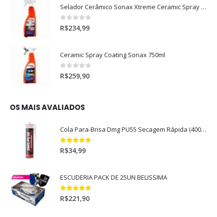
Selador Cerâmico Sonax Xtreme Ceramic Spray + Seal (750ml)
0
out of 5
R$
234,99
Ceramic Spray Coating Sonax 750ml
0
out of 5
R$
259,90
OS MAIS AVALIADOS
Cola Para-Brisa Dmg PU55 Secagem Rápida (400gr)
5.00
out of 5
R$
34,99
ESCUDERIA PACK DE 25UN BELISSIMA
5.00
out of 5
R$
221,90