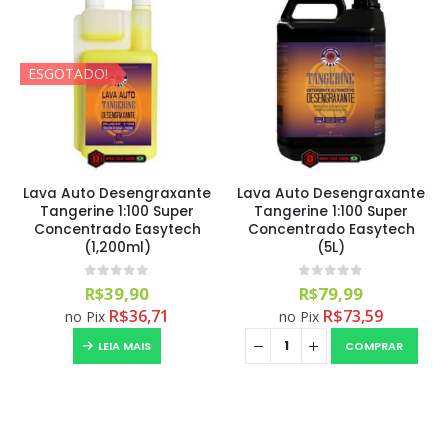
ESGOTADO!
Lava Auto Desengraxante
Lava Auto Desengraxante
Tangerine 1:100 Super
Tangerine 1:100 Super
Concentrado Easytech
Concentrado Easytech
(1,200ml)
(5L)
0
out of 5
0
out of 5
R$
39,90
R$
79,99
R$
36,71
R$
73,59
no Pix
no Pix
LEIA MAIS
COMPRAR