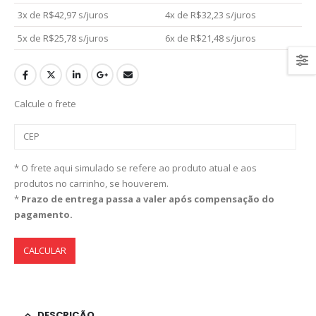
3x de
R$
42,97
s/juros
4x de
R$
32,23
s/juros
5x de
R$
25,78
s/juros
6x de
R$
21,48
s/juros
Calcule o frete
* O frete aqui simulado se refere ao produto atual e aos
produtos no carrinho, se houverem.
*
Prazo de entrega passa a valer após compensação do
pagamento.
CALCULAR
DESCRIÇÃO