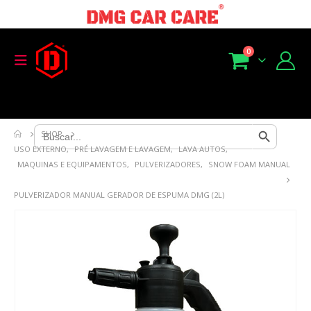
0
Search Button
Search
SHOP
for:
USO EXTERNO
,
PRÉ LAVAGEM E LAVAGEM
,
LAVA AUTOS
,
MAQUINAS E EQUIPAMENTOS
,
PULVERIZADORES
,
SNOW FOAM MANUAL
PULVERIZADOR MANUAL GERADOR DE ESPUMA DMG (2L)