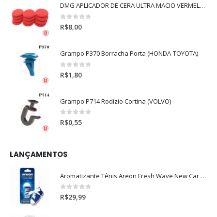
DMG APLICADOR DE CERA ULTRA MACIO VERMELHO l
0
out of 5
R$
8,00
Grampo P370 Borracha Porta (HONDA-TOYOTA)
0
out of 5
R$
1,80
Grampo P714 Rodizio Cortina (VOLVO)
0
out of 5
R$
0,55
LANÇAMENTOS
Aromatizante Tênis Areon Fresh Wave New Car / Carro Novo
0
out of 5
R$
29,99