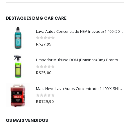
DESTAQUES DMG CAR CARE
Lava Autos Concentrado NEV (nevada) 1:400 (500ml)
0
out of 5
R$
27,99
Limpador Multiuso DOM (Dominos) Dmg Pronto P/Uso (500ml)
0
out of 5
R$
25,00
Mais Neve Lava Autos Concentrado 1:400 X-SHINE 5Litros
0
out of 5
R$
129,90
OS MAIS VENDIDOS