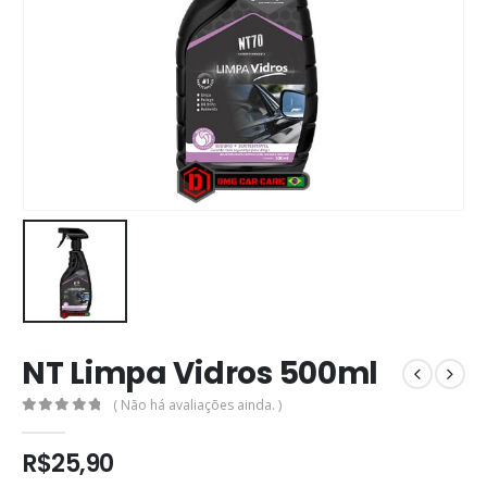
NT Limpa Vidros 500ml
( Não há avaliações ainda. )
0
out of 5
R$
25,90