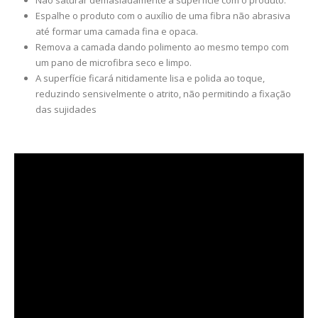
Não saturar demasiadamente a superfície com o produto.
Espalhe o produto com o auxílio de uma fibra não abrasiva
até formar uma camada fina e opaca.
Remova a camada dando polimento ao mesmo tempo com
um pano de microfibra seco e limpo.
A superfície ficará nitidamente lisa e polida ao toque,
reduzindo sensivelmente o atrito, não permitindo a fixação
das sujidades