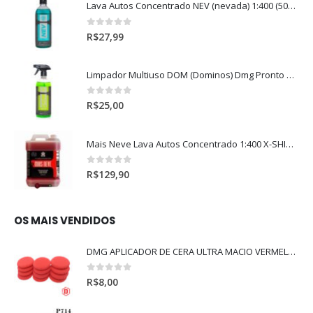
Lava Autos Concentrado NEV (nevada) 1:400 (500ml)
0
out of 5
R$
27,99
Limpador Multiuso DOM (Dominos) Dmg Pronto P/Uso (500ml)
0
out of 5
R$
25,00
Mais Neve Lava Autos Concentrado 1:400 X-SHINE 5Litros
0
out of 5
R$
129,90
OS MAIS VENDIDOS
DMG APLICADOR DE CERA ULTRA MACIO VERMELHO l
0
out of 5
R$
8,00