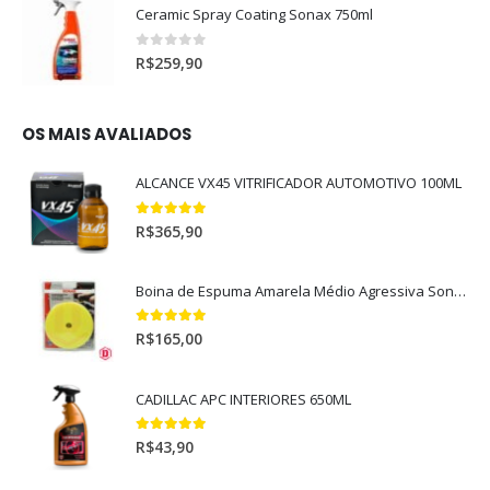
Ceramic Spray Coating Sonax 750ml
0
out of 5
R$
259,90
OS MAIS AVALIADOS
ALCANCE VX45 VITRIFICADOR AUTOMOTIVO 100ML
5.00
out of 5
R$
365,90
Boina de Espuma Amarela Médio Agressiva Sonax (5")
5.00
out of 5
R$
165,00
CADILLAC APC INTERIORES 650ML
5.00
out of 5
R$
43,90