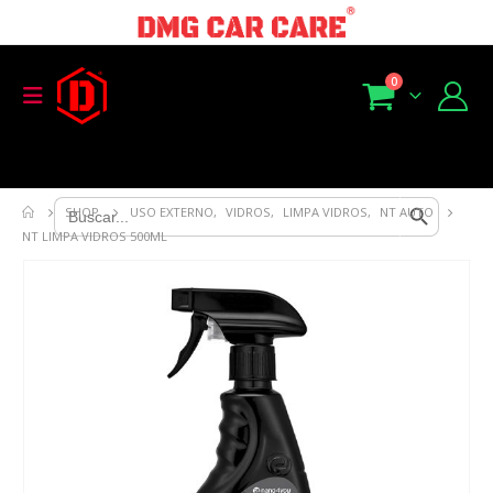
0
Search Button
Search
SHOP
USO EXTERNO
,
VIDROS
,
LIMPA VIDROS
,
NT AUTO
for:
NT LIMPA VIDROS 500ML