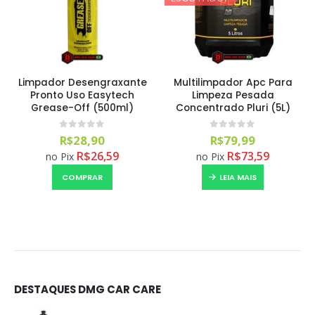
Limpador Desengraxante
Multilimpador Apc Para
Pronto Uso Easytech
Limpeza Pesada
Grease-Off (500ml)
Concentrado Pluri (5L)
0
out of 5
0
out of 5
R$
28,90
R$
79,99
R$
26,59
R$
73,59
no Pix
no Pix
COMPRAR
LEIA MAIS
DESTAQUES DMG CAR CARE