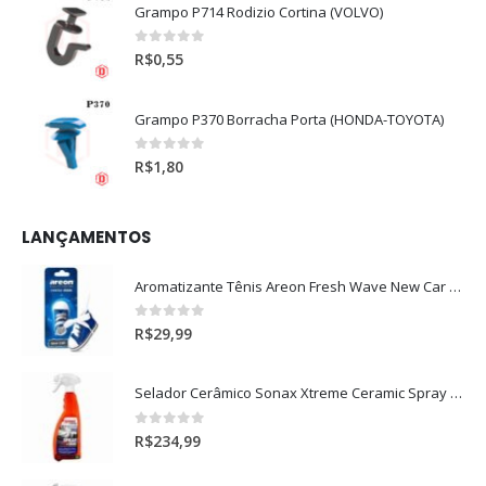
Grampo P714 Rodizio Cortina (VOLVO)
0
out of 5
R$
0,55
Grampo P370 Borracha Porta (HONDA-TOYOTA)
0
out of 5
R$
1,80
LANÇAMENTOS
Aromatizante Tênis Areon Fresh Wave New Car / Carro Novo
0
out of 5
R$
29,99
Selador Cerâmico Sonax Xtreme Ceramic Spray + Seal (750ml)
0
out of 5
R$
234,99