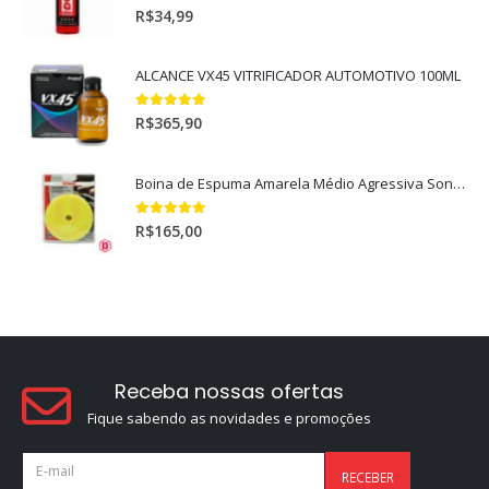
5.00
out of 5
R$
34,99
ALCANCE VX45 VITRIFICADOR AUTOMOTIVO 100ML
5.00
out of 5
R$
365,90
Boina de Espuma Amarela Médio Agressiva Sonax (5")
5.00
out of 5
R$
165,00
Receba nossas ofertas
Fique sabendo as novidades e promoções