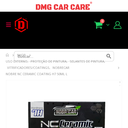
0
Search Button
Search
SHOP
for:
USO EXTERNO
,
PROTEÇÃO DE PINTURA
,
SELANTES DE PINTURA
,
VITRIFICADORES/COATINGS
,
NOBRECAR
NOBRE NC CERAMIC COATING H7 50ML L