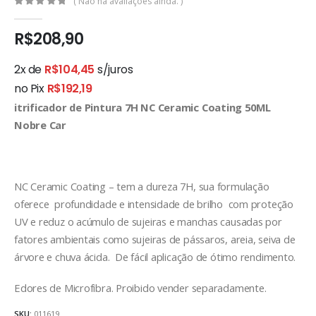
( Não há avaliações ainda. )
0
out of 5
R$
208,90
2x de
R$
104,45
s/juros
no Pix
R$
192,19
itrificador de Pintura 7H NC Ceramic Coating 50ML
Nobre Car
NC Ceramic Coating – tem a dureza 7H, sua formulação
oferece profundidade e intensidade de brilho com proteção
UV e reduz o acúmulo de sujeiras e manchas causadas por
fatores ambientais como sujeiras de pássaros, areia, seiva de
rvore e chuva ácida. De fácil aplicação de ótimo rendimento.
Edores de Microfibra. Proibido vender separadamente.
SKU:
011619