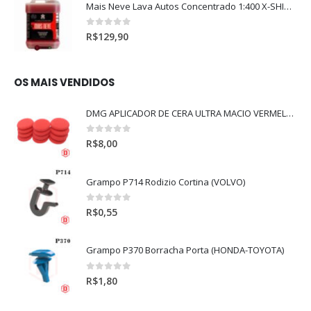
Mais Neve Lava Autos Concentrado 1:400 X-SHINE 5Litros
0
out of 5
R$
129,90
OS MAIS VENDIDOS
DMG APLICADOR DE CERA ULTRA MACIO VERMELHO l
0
out of 5
R$
8,00
Grampo P714 Rodizio Cortina (VOLVO)
0
out of 5
R$
0,55
Grampo P370 Borracha Porta (HONDA-TOYOTA)
0
out of 5
R$
1,80