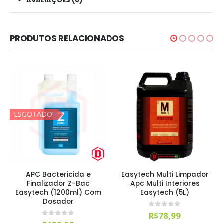
AVALIAÇÕES (0)
PRODUTOS RELACIONADOS
ESGOTADO!
APC Bactericida e
Easytech Multi Limpador
Finalizador Z-Bac
Apc Multi Interiores
Easytech (1200ml) Com
Easytech (5L)
Dosador
0
out of 5
R$
78,99
0
out of 5