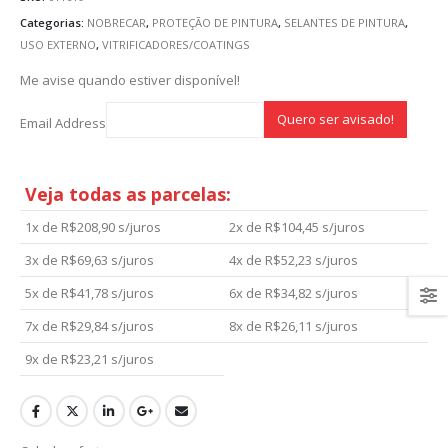
Categorias:
NOBRECAR
,
PROTEÇÃO DE PINTURA
,
SELANTES DE PINTURA
,
USO EXTERNO
,
VITRIFICADORES/COATINGS
Me avise quando estiver disponível!
Email Address
Veja todas as parcelas:
1x de
R$
208,90
s/juros
2x de
R$
104,45
s/juros
3x de
R$
69,63
s/juros
4x de
R$
52,23
s/juros
5x de
R$
41,78
s/juros
6x de
R$
34,82
s/juros
7x de
R$
29,84
s/juros
8x de
R$
26,11
s/juros
9x de
R$
23,21
s/juros