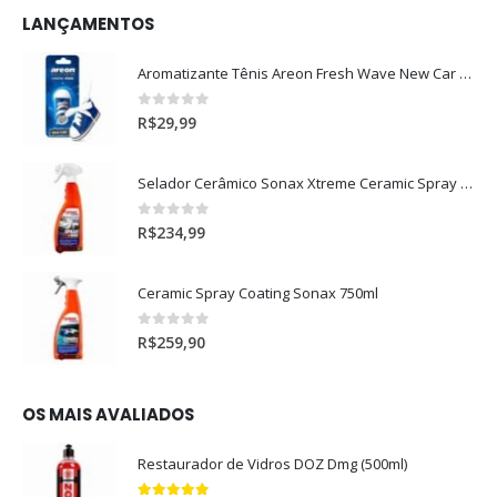
LANÇAMENTOS
Aromatizante Tênis Areon Fresh Wave New Car / Carro Novo
0
out of 5
R$
29,99
Selador Cerâmico Sonax Xtreme Ceramic Spray + Seal (750ml)
0
out of 5
R$
234,99
Ceramic Spray Coating Sonax 750ml
0
out of 5
R$
259,90
OS MAIS AVALIADOS
Restaurador de Vidros DOZ Dmg (500ml)