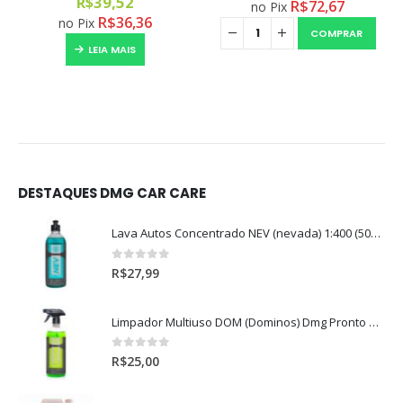
R$
39,52
R$
72,67
no Pix
R$
36,36
no Pix
COMPRAR
LEIA MAIS
DESTAQUES DMG CAR CARE
Lava Autos Concentrado NEV (nevada) 1:400 (500ml)
0
out of 5
R$
27,99
Limpador Multiuso DOM (Dominos) Dmg Pronto P/Uso (500ml)
0
out of 5
R$
25,00