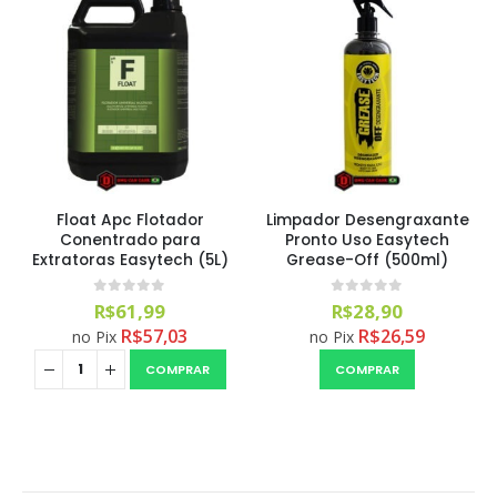
Float Apc Flotador
Limpador Desengraxante
Conentrado para
Pronto Uso Easytech
Extratoras Easytech (5L)
Grease-Off (500ml)
0
out of 5
0
out of 5
R$
61,99
R$
28,90
R$
57,03
R$
26,59
no Pix
no Pix
COMPRAR
COMPRAR