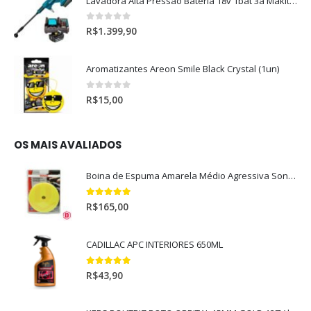
Lavadora Alta Pressão Bateria 18v 1bat 3a Makita Dhw180zc
0
out of 5
R$
1.399,90
Aromatizantes Areon Smile Black Crystal (1un)
0
out of 5
R$
15,00
OS MAIS AVALIADOS
Boina de Espuma Amarela Médio Agressiva Sonax (5")
5.00
out of 5
R$
165,00
CADILLAC APC INTERIORES 650ML
5.00
out of 5
R$
43,90