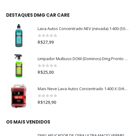
DESTAQUES DMG CAR CARE
Lava Autos Concentrado NEV (nevada) 1:400 (500ml)
0
out of 5
R$
27,99
Limpador Multiuso DOM (Dominos) Dmg Pronto P/Uso (500ml)
0
out of 5
R$
25,00
Mais Neve Lava Autos Concentrado 1:400 X-SHINE 5Litros
0
out of 5
R$
129,90
OS MAIS VENDIDOS
DMG APLICADOR DE CERA ULTRA MACIO VERMELHO l