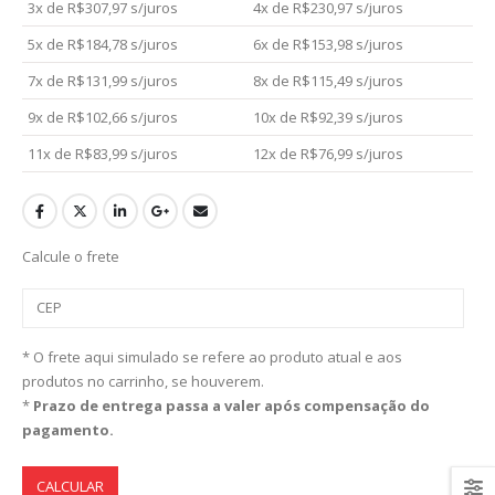
3x de
R$
307,97
s/juros
4x de
R$
230,97
s/juros
5x de
R$
184,78
s/juros
6x de
R$
153,98
s/juros
7x de
R$
131,99
s/juros
8x de
R$
115,49
s/juros
9x de
R$
102,66
s/juros
10x de
R$
92,39
s/juros
11x de
R$
83,99
s/juros
12x de
R$
76,99
s/juros
Calcule o frete
* O frete aqui simulado se refere ao produto atual e aos
produtos no carrinho, se houverem.
*
Prazo de entrega passa a valer após compensação do
pagamento.
CALCULAR