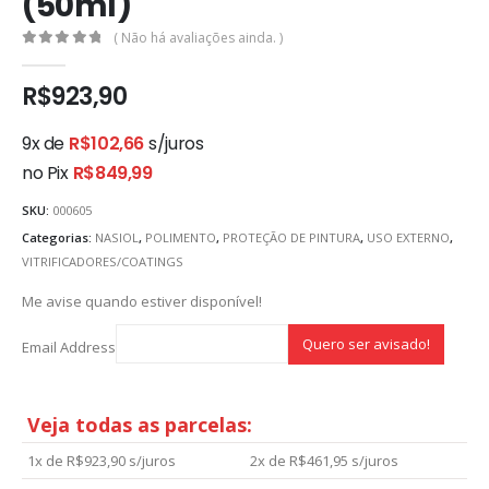
(50ml)
( Não há avaliações ainda. )
0
out of 5
R$
923,90
9x de
R$
102,66
s/juros
no Pix
R$
849,99
SKU:
000605
Categorias:
NASIOL
,
POLIMENTO
,
PROTEÇÃO DE PINTURA
,
USO EXTERNO
,
VITRIFICADORES/COATINGS
Me avise quando estiver disponível!
Email Address
Veja todas as parcelas:
1x de
R$
923,90
s/juros
2x de
R$
461,95
s/juros