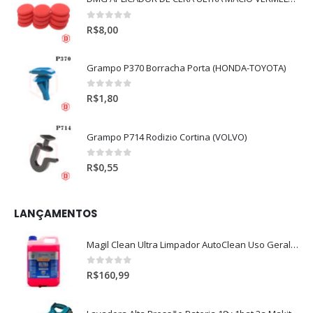
0
out of 5
R$
8,00
Grampo P370 Borracha Porta (HONDA-TOYOTA)
0
out of 5
R$
1,80
Grampo P714 Rodizio Cortina (VOLVO)
0
out of 5
R$
0,55
LANÇAMENTOS
Magil Clean Ultra Limpador AutoClean Uso Geral 5L
0
out of 5
R$
160,99