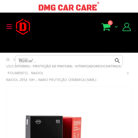
0
Search Button
Search
SHOP
for:
USO EXTERNO
,
PROTEÇÃO DE PINTURA
,
VITRIFICADORES/COATINGS
,
POLIMENTO
,
NASIOL
NASIOL ZR53 10H – NANO PROTEÇÃO CERÂMICA (50ML)