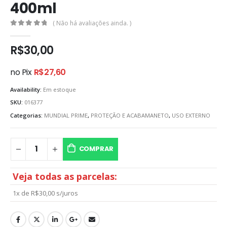
400ml
( Não há avaliações ainda. )
0
out of 5
R$
30,00
no Pix
R$
27,60
Availability:
Em estoque
SKU:
016377
Categorias:
MUNDIAL PRIME
,
PROTEÇÃO E ACABAMANETO
,
USO EXTERNO
COMPRAR
Veja todas as parcelas:
1x de
R$
30,00
s/juros