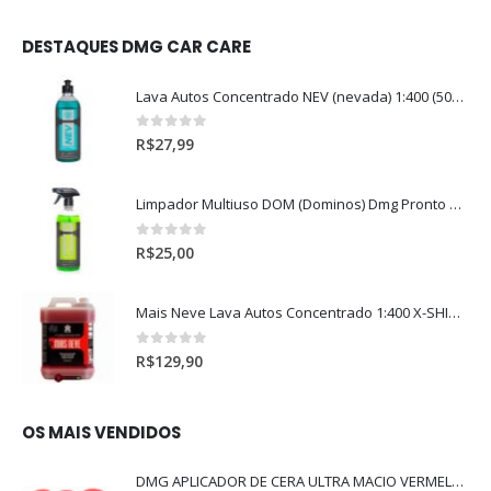
DESTAQUES DMG CAR CARE
Lava Autos Concentrado NEV (nevada) 1:400 (500ml)
0
out of 5
R$
27,99
Limpador Multiuso DOM (Dominos) Dmg Pronto P/Uso (500ml)
0
out of 5
R$
25,00
Mais Neve Lava Autos Concentrado 1:400 X-SHINE 5Litros
0
out of 5
R$
129,90
OS MAIS VENDIDOS
DMG APLICADOR DE CERA ULTRA MACIO VERMELHO l