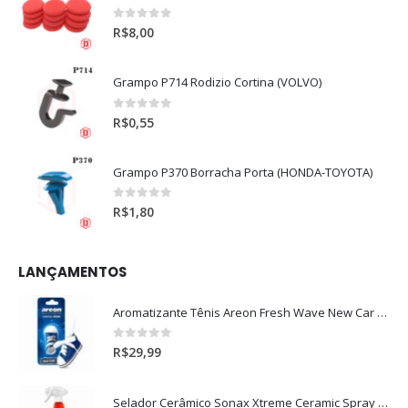
0
out of 5
R$
8,00
Grampo P714 Rodizio Cortina (VOLVO)
0
out of 5
R$
0,55
Grampo P370 Borracha Porta (HONDA-TOYOTA)
0
out of 5
R$
1,80
LANÇAMENTOS
Aromatizante Tênis Areon Fresh Wave New Car / Carro Novo
0
out of 5
R$
29,99
Selador Cerâmico Sonax Xtreme Ceramic Spray + Seal (750ml)