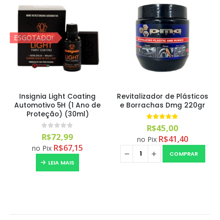
ESGOTADO!
Insignia Light Coating
Revitalizador de Plásticos
Automotivo 5H (1 Ano de
e Borrachas Dmg 220gr
Proteção) (30ml)
5.00
out of 5
R$
45,00
0
out of 5
R$
72,99
R$
41,40
no Pix
R$
67,15
no Pix
COMPRAR
LEIA MAIS