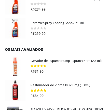
0
out of 5
R$
234,99
Ceramic Spray Coating Sonax 750ml
0
out of 5
R$
259,90
OS MAIS AVALIADOS
Gerador de Espuma Pump Espuma Kers (200ml)
5.00
out of 5
R$
31,90
Restaurador de Vidros DOZ Dmg (500ml)
5.00
out of 5
R$
34,99
ALCANCE VX45 VITRIFICADOR AUTOMOTIVO 100ML