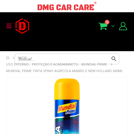
0
Search Button
Search
SHOP
for:
USO EXTERNO
,
PROTEÇÃO E ACABAMANETO
,
MUNDIAL PRIME
MUNDIAL PRIME TINTA SPRAY AGRÍCOLA AMARELO NEW HOLLAND 400ML