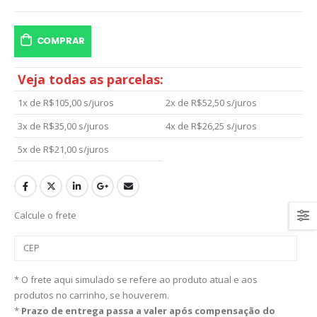
COMPRAR
Veja todas as parcelas:
1x de
R$
105,00
s/juros
2x de
R$
52,50
s/juros
3x de
R$
35,00
s/juros
4x de
R$
26,25
s/juros
5x de
R$
21,00
s/juros
Calcule o frete
* O frete aqui simulado se refere ao produto atual e aos
produtos no carrinho, se houverem.
*
Prazo de entrega passa a valer após compensação do