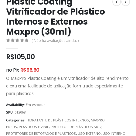
Plastic Coating
Vitrificador de Plástico
Internos e Externos
Maxpro (30ml)
( Não há avaliações ainda. )
0
out of 5
R$
105,00
no Pix
R$
96,60
O MaxPro Plastic Coating é um vitrificador de alto rendimento
e extrema facilidade de aplicação formulado especialmente
para plásticos.
Availability:
Em estoque
SKU:
012068
Categorias:
HIDRATANTE DE PLÁSTICOS INTERNOS
,
MAXPRO
,
PNEUS, PLÁSTICOS E VINIL
,
PROTETOR DE PLÁSTICOS SIO2
,
PROTETORES DE ESTOFADOS E PLÁSTICOS
,
USO EXTERNO
,
USO INTERNO