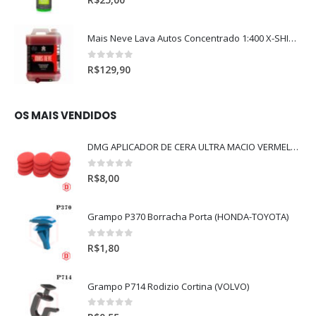
Mais Neve Lava Autos Concentrado 1:400 X-SHINE 5Litros
0
out of 5
R$
129,90
OS MAIS VENDIDOS
DMG APLICADOR DE CERA ULTRA MACIO VERMELHO l
0
out of 5
R$
8,00
Grampo P370 Borracha Porta (HONDA-TOYOTA)
0
out of 5
R$
1,80
Grampo P714 Rodizio Cortina (VOLVO)
0
out of 5