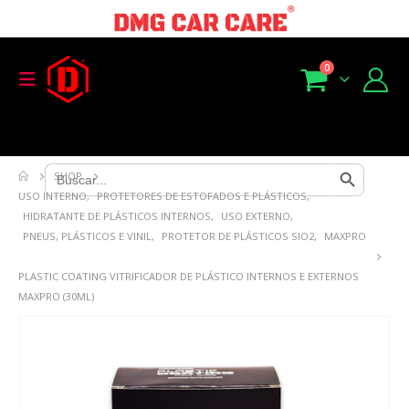
0
Search Button
Search
SHOP
for:
USO INTERNO
,
PROTETORES DE ESTOFADOS E PLÁSTICOS
,
HIDRATANTE DE PLÁSTICOS INTERNOS
,
USO EXTERNO
,
PNEUS, PLÁSTICOS E VINIL
,
PROTETOR DE PLÁSTICOS SIO2
,
MAXPRO
PLASTIC COATING VITRIFICADOR DE PLÁSTICO INTERNOS E EXTERNOS
MAXPRO (30ML)