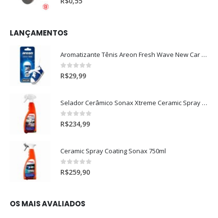
R$
0,55
LANÇAMENTOS
Aromatizante Tênis Areon Fresh Wave New Car / Carro Novo
0
out of 5
R$
29,99
Selador Cerâmico Sonax Xtreme Ceramic Spray + Seal (750ml)
0
out of 5
R$
234,99
Ceramic Spray Coating Sonax 750ml
0
out of 5
R$
259,90
OS MAIS AVALIADOS