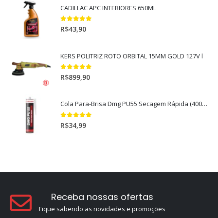
CADILLAC APC INTERIORES 650ML
5.00
out of 5
R$
43,90
KERS POLITRIZ ROTO ORBITAL 15MM GOLD 127V l
5.00
out of 5
R$
899,90
Cola Para-Brisa Dmg PU55 Secagem Rápida (400gr)
5.00
out of 5
R$
34,99
Receba nossas ofertas
Fique sabendo as novidades e promoções