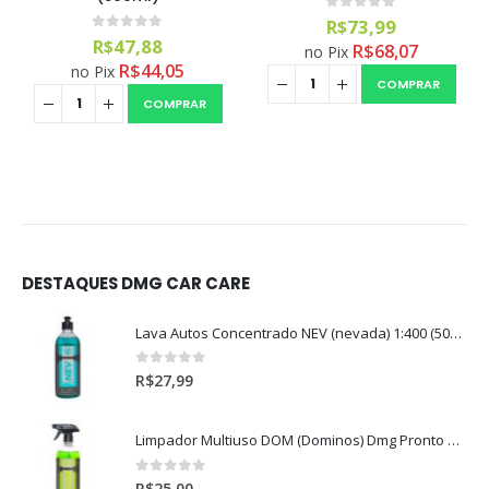
0
out of 5
R$
73,99
0
out of 5
R$
47,88
R$
68,07
no Pix
R$
44,05
no Pix
COMPRAR
COMPRAR
DESTAQUES DMG CAR CARE
Lava Autos Concentrado NEV (nevada) 1:400 (500ml)
0
out of 5
R$
27,99
Limpador Multiuso DOM (Dominos) Dmg Pronto P/Uso (500ml)
0
out of 5
R$
25,00