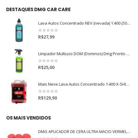
DESTAQUES DMG CAR CARE
Lava Autos Concentrado NEV (nevada) 1:400 (500ml)
0
out of 5
R$
27,99
Limpador Multiuso DOM (Dominos) Dmg Pronto P/Uso (500ml)
0
out of 5
R$
25,00
Mais Neve Lava Autos Concentrado 1:400 X-SHINE 5Litros
0
out of 5
R$
129,90
OS MAIS VENDIDOS
DMG APLICADOR DE CERA ULTRA MACIO VERMELHO l