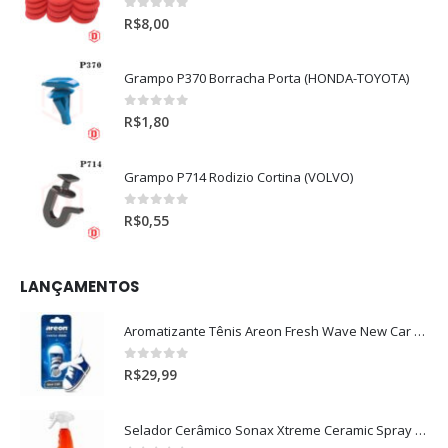
0
out of 5
R$
8,00
Grampo P370 Borracha Porta (HONDA-TOYOTA)
0
out of 5
R$
1,80
Grampo P714 Rodizio Cortina (VOLVO)
0
out of 5
R$
0,55
LANÇAMENTOS
Aromatizante Tênis Areon Fresh Wave New Car / Carro Novo
0
out of 5
R$
29,99
Selador Cerâmico Sonax Xtreme Ceramic Spray + Seal (750ml)