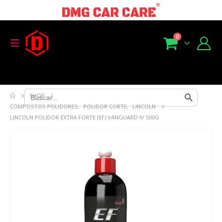
0
Search Button
Search
SHOP
for:
COMPOSTOS POLIDORES
,
POLIDOR CORTE
,
LINCOLN
LINCOLN POLIDOR EXTRA FORTE (EF) VANGUARD IV 500G