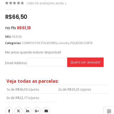
( Não há avaliações ainda. )
0
out of 5
R$
66,50
no Pix
R$
61,18
SKU:
012120
Categorias:
COMPOSTOS POLIDORES
,
Lincoln
,
POLIDOR CORTE
Me avise quando estiver disponível!
Email Address
Veja todas as parcelas:
1x de
R$
66,50
s/juros
2x de
R$
33,25
s/juros
3x de
R$
22,17
s/juros