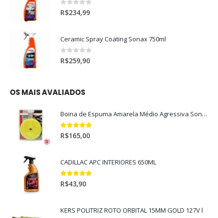
0
out of 5
R$
234,99
Ceramic Spray Coating Sonax 750ml
0
out of 5
R$
259,90
OS MAIS AVALIADOS
Boina de Espuma Amarela Médio Agressiva Sonax (5")
5.00
out of 5
R$
165,00
CADILLAC APC INTERIORES 650ML
5.00
out of 5
R$
43,90
KERS POLITRIZ ROTO ORBITAL 15MM GOLD 127V l