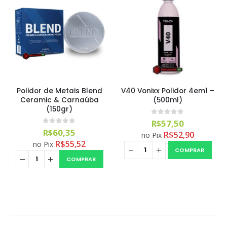
Polidor de Metais Blend
V40 Vonixx Polidor 4em1 –
Ceramic & Carnaúba
(500ml)
(150gr)
0
out of 5
R$
57,50
0
out of 5
R$
60,35
R$
52,90
no Pix
R$
55,52
no Pix
COMPRAR
COMPRAR