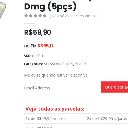
Dmg (5pçs)
( Não há avaliações ainda. )
0
out of 5
R$
59,90
no Pix
R$
55,11
SKU:
017710
Categorias:
ACESSÓRIOS
,
KITS
,
PINCÉIS
Me avise quando estiver disponível!
Email Address
Veja todas as parcelas:
1x de
R$
59,90
s/juros
2x de
R$
29,95
s/juros