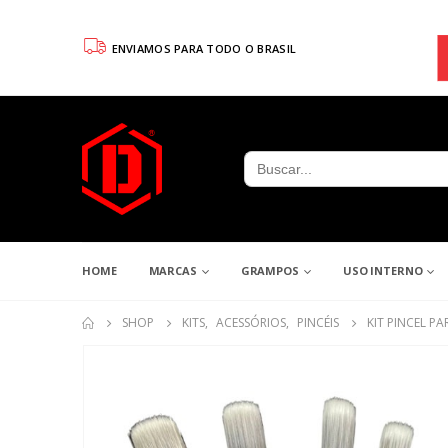
ENVIAMOS PARA TODO O BRASIL
Search
for:
HOME
MARCAS
GRAMPOS
USO INTERNO
SHOP
KITS
,
ACESSÓRIOS
,
PINCÉIS
KIT PINCEL 