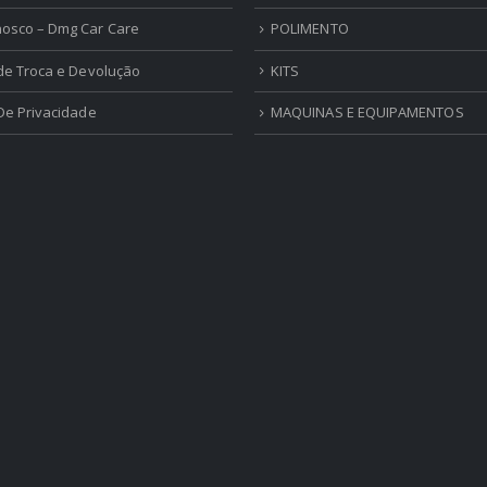
onta
USO EXTERNO
nosco – Dmg Car Care
POLIMENTO
 de Troca e Devolução
KITS
 De Privacidade
MAQUINAS E EQUIPAMENTOS