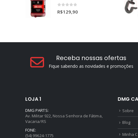
Mais Neve Lava Autos Concentrado 1:400 X-SHINE 5Litros
0
out of 5
R$
129,90
Receba nossas ofertas
Fique sabendo as novidades e promoções
LOJA 1
DMG CA
DMG PARTS:
Sobre
Av. Militar 922, Nossa Senhora de Fátima,
Vacaria/RS
Blog
FONE: