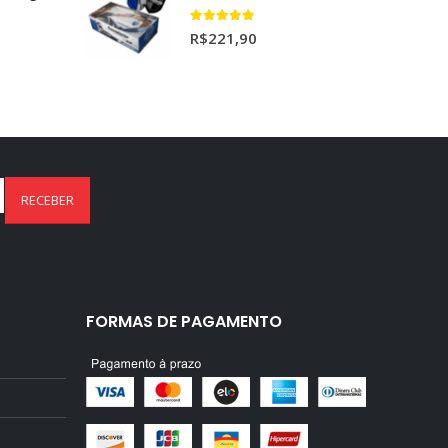
Ceramic Spray Coating Sonax 750ml
ESCUDERIA PACK DE 25UN BELISSIMA
5.00
out of 5
R$
221,90
FORMAS DE PAGAMENTO