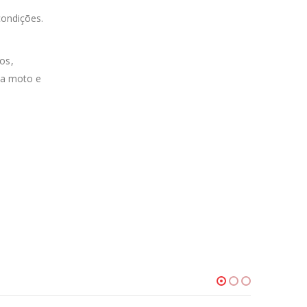
condições.
os,
da moto e