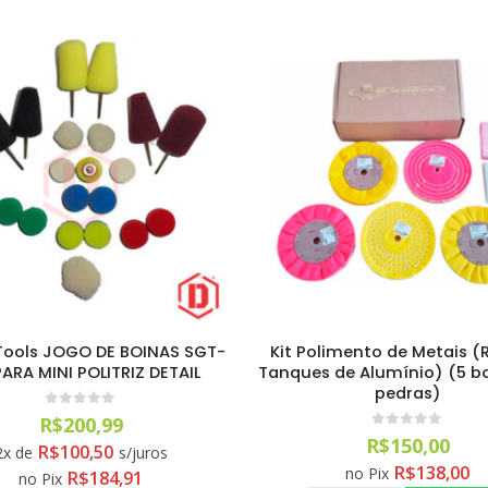
limento de Metais (Rodas e
EVOX KIT DE PINCÉIS P
 de Alumínio) (5 boinas + 3
DETALHAMENTO INTER
pedras)
AUTOMOTIVO 5PÇS 
0
out of 5
0
out of 5
R$
150,00
R$
92,00
R$
138,00
R$
84,64
no Pix
no Pix