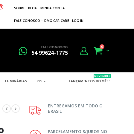
SOBRE
BLOG
MINHA CONTA
FALE CONOSCO – DMG CAR CARE
LOG IN
FALE CONOSCO
0
54 99624-1775
NOVIDADES
LUMINÁRIAS
PPF
LANÇAMENTOS DO MÊS!
ENTREGAMOS EM TODO O
BRASIL
o
PARCELAMENTO S/JUROS NO