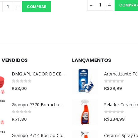
COMPRAR
COMPRAR
S VENDIDOS
LANÇAMENTOS
DMG APLICADOR DE CERA ULTRA MACIO VERMELHO l
0
out of 5
0
out of 5
R$
8,00
R$
29,99
Grampo P370 Borracha Porta (HONDA-TOYOTA)
0
out of 5
0
out of 5
R$
1,80
R$
234,99