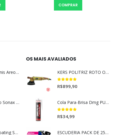
R$
262,11
no Pix
LEIA MAIS
OS MAIS AVALIADOS
Aromatizante Tênis Areon Fresh Wave New Car / Carro Novo
KERS POLITRIZ ROTO ORBITAL 15MM GOLD 127V l
5.00
out of 5
R$
899,90
Selador Cerâmico Sonax Xtreme Ceramic Spray + Seal (750ml)
Cola Para-Brisa Dmg PU55 Secagem Rápida (400gr)
5.00
out of 5
R$
34,99