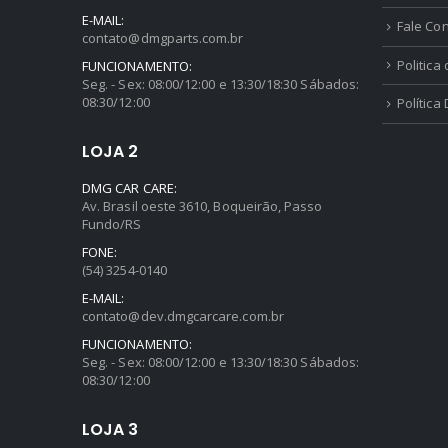
Minha C
(54) 99624-1775
E-MAIL:
Fale Co
contato@dmgparts.com.br
Politica
FUNCIONAMENTO:
Seg. - Sex: 08:00/12:00 e 13:30/18:30 Sábados:
08:30/12:00
Política
LOJA 2
DMG CAR CARE:
Av. Brasil oeste 3610, Boqueirão, Passo
Fundo/RS
FONE:
(54) 3254-0140
E-MAIL:
contato@dev.dmgcarcare.com.br
FUNCIONAMENTO:
Seg. - Sex: 08:00/12:00 e 13:30/18:30 Sábados:
08:30/12:00
LOJA 3