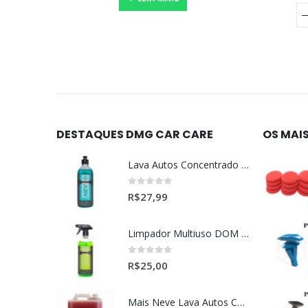
COMPRAR
DESTAQUES DMG CAR CARE
OS MAI
Lava Autos Concentrado NEV (nevada) 1:400 (500ml)
0
out of 5
R$
27,99
Limpador Multiuso DOM (Dominos) Dmg Pronto P/Uso (500ml)
0
out of 5
R$
25,00