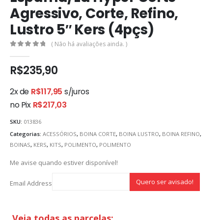
Agressivo, Corte, Refino,
Lustro 5″ Kers (4pçs)
( Não há avaliações ainda. )
0
out of 5
R$
235,90
2x de
R$
117,95
s/juros
no Pix
R$
217,03
SKU:
013836
Categorias:
ACESSÓRIOS
,
BOINA CORTE
,
BOINA LUSTRO
,
BOINA REFINO
,
BOINAS
,
KERS
,
KITS
,
POLIMENTO
,
POLIMENTO
Me avise quando estiver disponível!
Email Address
Veja todas as parcelas: