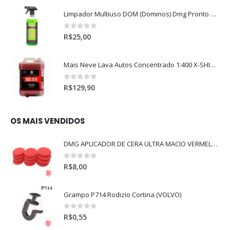
Limpador Multiuso DOM (Dominos) Dmg Pronto P/Uso (500ml)
0
out of 5
R$
25,00
Mais Neve Lava Autos Concentrado 1:400 X-SHINE 5Litros
0
out of 5
R$
129,90
OS MAIS VENDIDOS
DMG APLICADOR DE CERA ULTRA MACIO VERMELHO l
0
out of 5
R$
8,00
Grampo P714 Rodizio Cortina (VOLVO)
0
out of 5
R$
0,55