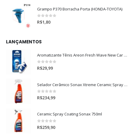
Grampo P370 Borracha Porta (HONDA-TOYOTA)
0
out of 5
R$
1,80
LANÇAMENTOS
Aromatizante Tênis Areon Fresh Wave New Car / Carro Novo
0
out of 5
R$
29,99
Selador Cerâmico Sonax Xtreme Ceramic Spray + Seal (750ml)
0
out of 5
R$
234,99
Ceramic Spray Coating Sonax 750ml
0
out of 5
R$
259,90