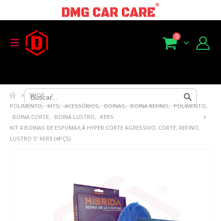
0
Search Button
Search
SHOP
for:
POLIMENTO
,
KITS
,
ACESSÓRIOS
,
BOINAS
,
BOINA REFINO
,
POLIMENTO
,
BOINA CORTE
,
BOINA LUSTRO
,
KERS
KIT 4 BOINAS DE ESPUMA/LÃ HYPER CORTE AGRESSIVO, CORTE, REFINO,
LUSTRO 5″ KERS (4PÇS)