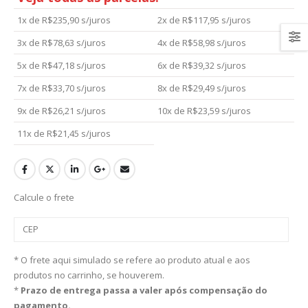
1x de
R$
235,90
s/juros
2x de
R$
117,95
s/juros
3x de
R$
78,63
s/juros
4x de
R$
58,98
s/juros
5x de
R$
47,18
s/juros
6x de
R$
39,32
s/juros
7x de
R$
33,70
s/juros
8x de
R$
29,49
s/juros
9x de
R$
26,21
s/juros
10x de
R$
23,59
s/juros
11x de
R$
21,45
s/juros
Calcule o frete
* O frete aqui simulado se refere ao produto atual e aos
produtos no carrinho, se houverem.
*
Prazo de entrega passa a valer após compensação do
pagamento.