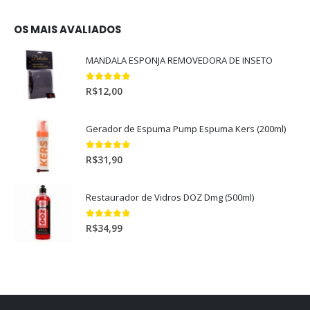
OS MAIS AVALIADOS
MANDALA ESPONJA REMOVEDORA DE INSETO
5.00
out of 5
R$
12,00
Gerador de Espuma Pump Espuma Kers (200ml)
5.00
out of 5
R$
31,90
Restaurador de Vidros DOZ Dmg (500ml)
5.00
out of 5
R$
34,99