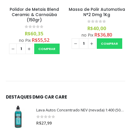
Polidor de Metais Blend
Massa de Polir Automotiva
Ceramic & Carnaúba
N°2 Dmg 1Kg
(150gr)
0
out of 5
R$
40,00
0
out of 5
R$
60,35
R$
36,80
no Pix
R$
55,52
no Pix
COMPRAR
COMPRAR
DESTAQUES DMG CAR CARE
Lava Autos Concentrado NEV (nevada) 1:400 (500ml)
0
out of 5
R$
27,99