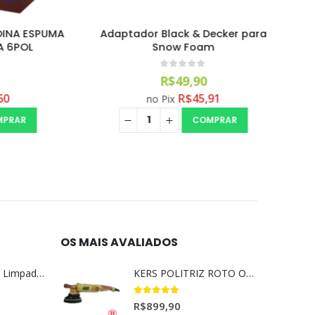
 ESPUMA
Adaptador Black & Decker para
ALCANCE
OL
Snow Foam
0
out of 5
R$
49,90
R$
45,91
no Pix
R
COMPRAR
OS MAIS AVALIADOS
Magil Clean Ultra Limpador AutoClean Uso Geral 5L
KERS POLITRIZ ROTO ORBITAL 15MM GOLD 127V l
5.00
out of 5
R$
899,90