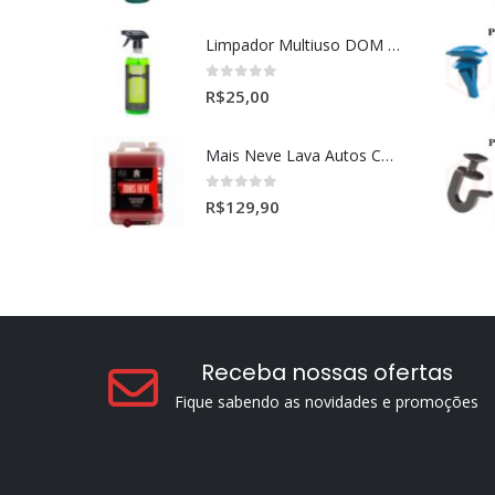
Limpador Multiuso DOM (Dominos) Dmg Pronto P/Uso (500ml)
0
out of 5
R$
25,00
Mais Neve Lava Autos Concentrado 1:400 X-SHINE 5Litros
0
out of 5
R$
129,90
Receba nossas ofertas
Fique sabendo as novidades e promoções