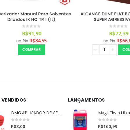
zador Manual Para Solventes
ALCANCE DUNE FLAT BOINA
iluídos IK HC TR 1 (1L)
SUPER AGRESSIVA 6P
0
out of 5
0
out of 5
R$
91,90
R$
72,39
R$
84,55
R$
66,60
no Pix
no Pix
COMPRAR
COMPRA
S VENDIDOS
LANÇAMENTOS
DMG APLICADOR DE CERA ULTRA MACIO VERMELHO l
0
out of 5
0
out of 5
R$
8,00
R$
160,99