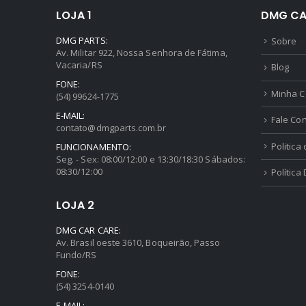
LOJA 1
DMG CA
DMG PARTS:
Sobre
Av. Militar 922, Nossa Senhora de Fátima,
Vacaria/RS
Blog
FONE:
Minha C
(54) 99624-1775
E-MAIL:
Fale Co
contato@dmgparts.com.br
Politica
FUNCIONAMENTO:
Seg. - Sex: 08:00/12:00 e 13:30/18:30 Sábados:
08:30/12:00
Política
LOJA 2
DMG CAR CARE:
Av. Brasil oeste 3610, Boqueirão, Passo
Fundo/RS
FONE:
(54) 3254-0140
E-MAIL: