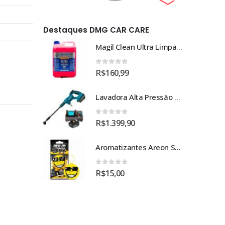
Destaques DMG CAR CARE
Magil Clean Ultra Limpador AutoClean Uso Geral 5L
Magil Clean Ultra Limpador AutoClean Uso Geral 5L
0
out of 5
R$
160,99
Lavadora Alta Pressão Bateria 18v 1bat 3a Makita Dhw180zc
Lavadora Alta Pressão Bateria 18v 1bat 3a Makita Dhw180zc
0
out of 5
R$
1.399,90
Aromatizantes Areon Smile Black Crystal (1un)
Aromatizantes Areon Smile Black Crystal (1un)
0
out of 5
R$
15,00