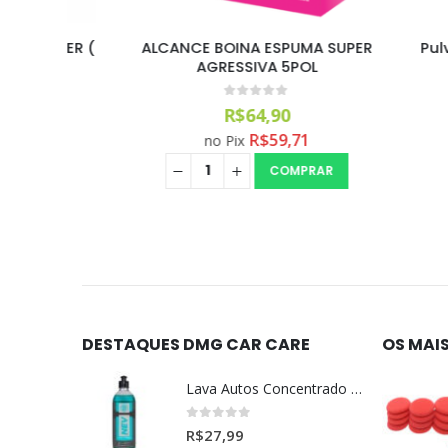
RIGGER (
ALCANCE BOINA ESPUMA SUPER
Pulveri
AGRESSIVA 5POL
D
0
out of 5
R$
64,90
R$
59,71
no Pix
COMPRAR
DESTAQUES DMG CAR CARE
OS MAI
Lava Autos Concentrado NEV (nevada) 1:400 (500ml)
0
out of 5
R$
27,99