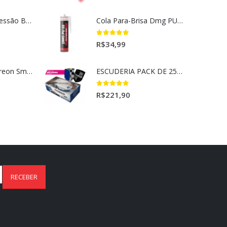
Lavadora Alta Pressão Bateria 18v 1bat 3a Makita Dhw180zc
Cola Para-Brisa Dmg PU55 Secagem Rápida (400gr)
5.00
out of 5
R$
34,99
Aromatizantes Areon Smile Black Crystal (1un)
ESCUDERIA PACK DE 25UN BELISSIMA
5.00
out of 5
R$
221,90