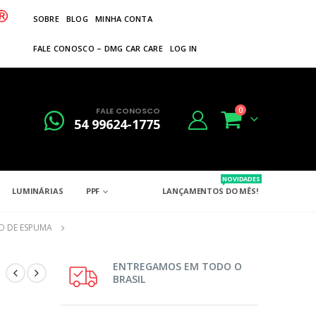
SOBRE
BLOG
MINHA CONTA
FALE CONOSCO – DMG CAR CARE
LOG IN
FALE CONOSCO
0
54 99624-1775
NOVIDADES
LUMINÁRIAS
PPF
LANÇAMENTOS DO MÊS!
O DE ESPUMA
ENTREGAMOS EM TODO O
BRASIL