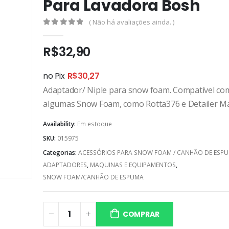
Para Lavadora Bosh
( Não há avaliações ainda. )
0
out of 5
R$
32,90
no Pix
R$
30,27
Adaptador/ Niple para snow foam. Compatível co
algumas Snow Foam, como Rotta376 e Detailer M
Availability:
Em estoque
SKU:
015975
Categorias:
ACESSÓRIOS PARA SNOW FOAM / CANHÃO DE ESP
ADAPTADORES
,
MAQUINAS E EQUIPAMENTOS
,
SNOW FOAM/CANHÃO DE ESPUMA
COMPRAR