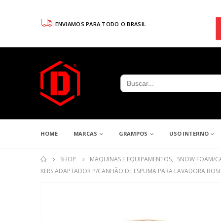
ENVIAMOS PARA TODO O BRASIL
Search
for:
HOME
MARCAS
GRAMPOS
USO INTERNO
SHOP
MAQUINAS E EQUIPAMENTOS
,
SNOW FOAM/C
KERS ADAPTADOR P/CANHÃO DE ESPUMA PARA LAVADORA BOS