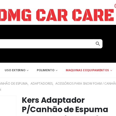
Search Button
USO EXTERNO
POLIMENTO
MAQUINAS E EQUIPAMENTOS
ANHÃO DE ESPUMA
,
ADAPTADORES
,
ACESSÓRIOS PARA SNOW FOAM / CANHÃ
H
Kers Adaptador
P/Canhão de Espuma