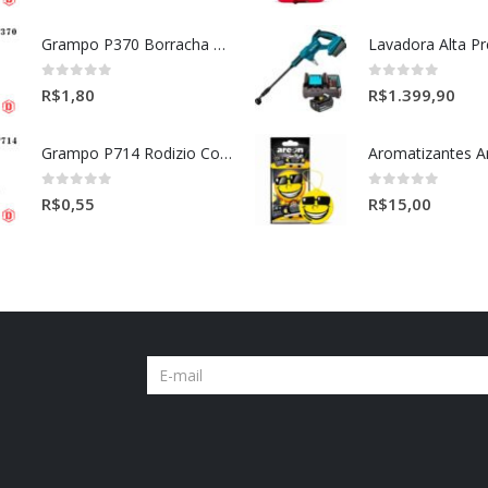
Grampo P370 Borracha Porta (HONDA-TOYOTA)
0
out of 5
0
out of 5
R$
1,80
R$
1.399,90
Grampo P714 Rodizio Cortina (VOLVO)
0
out of 5
0
out of 5
R$
0,55
R$
15,00