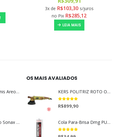
R$
600,00
R$
100,00
s
6x de
s/juros
R$
552,00
no Pix
COMPRAR
OS MAIS AVALIADOS
Aromatizante Tênis Areon Fresh Wave New Car / Carro Novo
KERS POLITRIZ ROTO ORBITAL 15MM GOLD 127V l
5.00
out of 5
R$
899,90
Selador Cerâmico Sonax Xtreme Ceramic Spray + Seal (750ml)
Cola Para-Brisa Dmg PU55 Secagem Rápida (400gr)
5.00
out of 5
R$
34,99