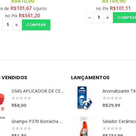
R$
109,90
R$
309,91
R$
101,11
R$
103,30
no Pix
3x de
s/juro
R$
285,12
no Pix
COMPRAR
LEIA MAIS
S VENDIDOS
LANÇAMENTOS
DMG APLICADOR DE CERA ULTRA MACIO VERMELHO l
0
out of 5
0
out of 5
R$
8,00
R$
29,99
Grampo P370 Borracha Porta (HONDA-TOYOTA)
0
out of 5
0
out of 5
R$
1,80
R$
234,99