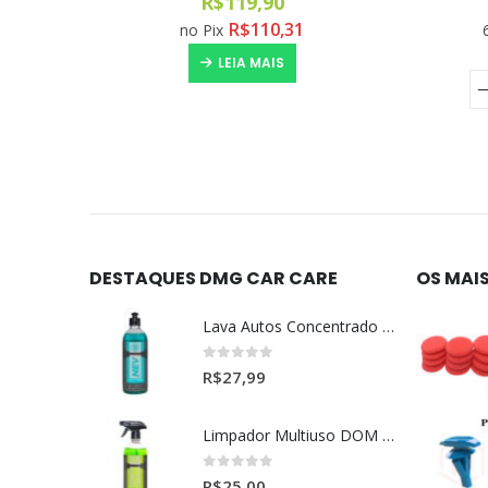
R$
610,00
R$
101,67
6x de
s/juros
R$
561,20
no Pix
COMPRAR
DESTAQUES DMG CAR CARE
OS MAI
Lava Autos Concentrado NEV (nevada) 1:400 (500ml)
0
out of 5
R$
27,99
Limpador Multiuso DOM (Dominos) Dmg Pronto P/Uso (500ml)
0
out of 5
R$
25,00