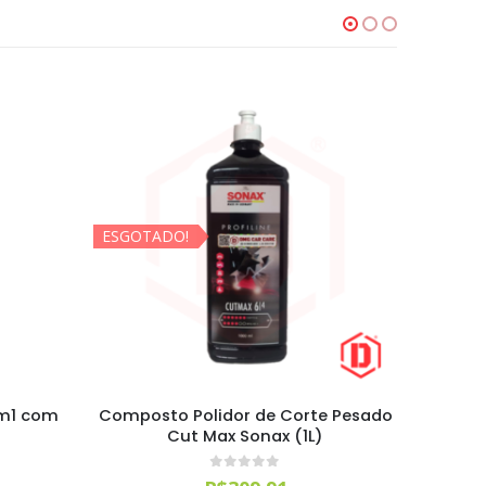
e Pesado
Composto Polidor de Corte Sonax
Cera de
Profiline Ultimate Cut (1L)
Po
0
out of 5