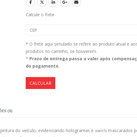
Calcule o frete
Aromatizante Tênis Areon Fresh Wave New Car / Carro Novo
0
out of 5
0
out of 5
R$
29,99
R$
29,99
* O frete aqui simulado se refere ao produto atual e ao
produtos no carrinho, se houverem.
Selador Cerâmico Sonax Xtreme Ceramic Spray + Seal (750ml)
*
Prazo de entrega passa a valer após compensa
do pagamento.
0
out of 5
0
out of 5
R$
234,99
R$
234,99
Ceramic Spray Coating Sonax 750ml
CALCULAR
0
out of 5
0
out of 5
R$
259,90
R$
259,90
ES (0)
 pintura do veículo, evidenciando hologramas e
swirls
mascarados p