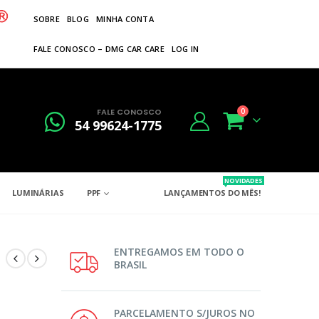
SOBRE
BLOG
MINHA CONTA
FALE CONOSCO – DMG CAR CARE
LOG IN
FALE CONOSCO
0
54 99624-1775
NOVIDADES
LUMINÁRIAS
PPF
LANÇAMENTOS DO MÊS!
ENTREGAMOS EM TODO O
BRASIL
PARCELAMENTO S/JUROS NO