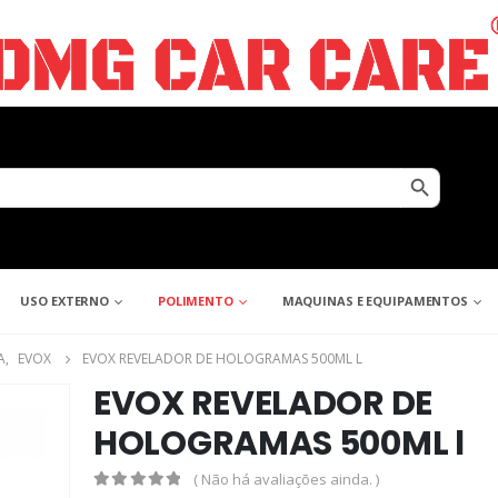
Search Button
USO EXTERNO
POLIMENTO
MAQUINAS E EQUIPAMENTOS
A
,
EVOX
EVOX REVELADOR DE HOLOGRAMAS 500ML L
EVOX REVELADOR DE
HOLOGRAMAS 500ML l
( Não há avaliações ainda. )