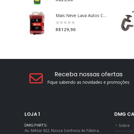
Mais Neve Lava Autos Concentrado 1:400 X-SHINE 5Litros
0
out of 5
R$
129,90
Receba nossas ofertas
Fique sabendo as novidades e promoções
LOJA 1
DMG CA
DMG PARTS:
Sobre
Av. Militar 922, Nossa Senhora de Fátima,