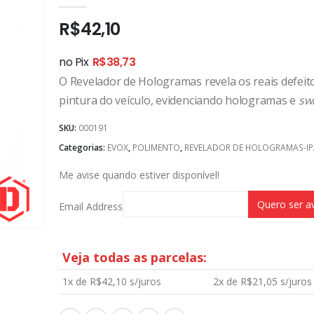
0
out of 5
R$
42,10
no Pix
R$
38,73
O Revelador de Hologramas revela os reais defeit
pintura do veículo, evidenciando hologramas e
swi
SKU:
000191
Categorias:
EVOX
,
POLIMENTO
,
REVELADOR DE HOLOGRAMAS-IP
Me avise quando estiver disponível!
Email Address
Veja todas as parcelas:
1x de
R$
42,10
s/juros
2x de
R$
21,05
s/juros