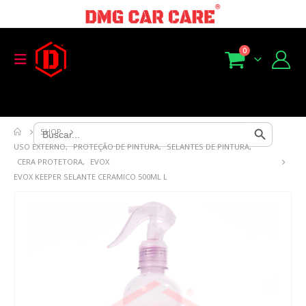
0
Search Button
Search
SHOP
for:
USO EXTERNO
,
PROTEÇÃO DE PINTURA
,
SELANTES DE PINTURA
,
CERA PROTETORA
,
EVOX
EVOX KEEPER SELANTE CERAMICO 500ML L