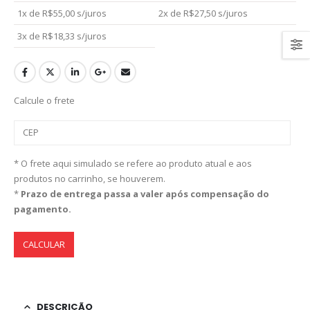
1x de
R$
55,00
s/juros
2x de
R$
27,50
s/juros
3x de
R$
18,33
s/juros
Calcule o frete
* O frete aqui simulado se refere ao produto atual e aos
produtos no carrinho, se houverem.
*
Prazo de entrega passa a valer após compensação do
pagamento.
CALCULAR
DESCRIÇÃO