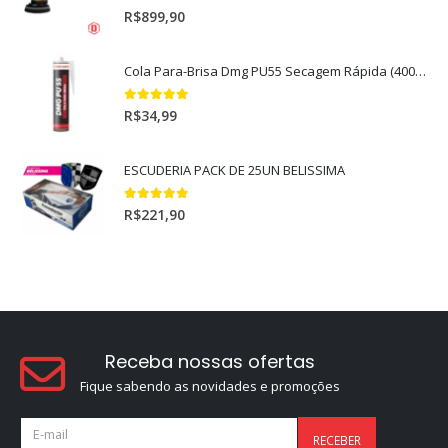
5.00
out of 5
R$
899,90
Cola Para-Brisa Dmg PU55 Secagem Rápida (400gr)
5.00
out of 5
R$
34,99
ESCUDERIA PACK DE 25UN BELISSIMA
5.00
out of 5
R$
221,90
Receba nossas ofertas
Fique sabendo as novidades e promoções