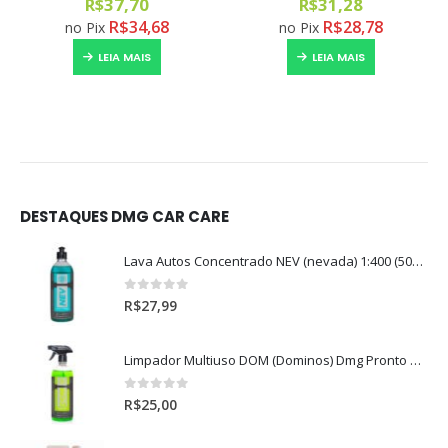
R$
37,70
R$
31,28
R$
34,68
R$
28,78
no Pix
no Pix
LEIA MAIS
LEIA MAIS
DESTAQUES DMG CAR CARE
Lava Autos Concentrado NEV (nevada) 1:400 (500ml)
0
out of 5
R$
27,99
Limpador Multiuso DOM (Dominos) Dmg Pronto P/Uso (500ml)
0
out of 5
R$
25,00