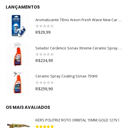
LANÇAMENTOS
Aromatizante Tênis Areon Fresh Wave New Car / Carro Novo
0
out of 5
R$
29,99
Selador Cerâmico Sonax Xtreme Ceramic Spray + Seal (750ml)
0
out of 5
R$
234,99
Ceramic Spray Coating Sonax 750ml
0
out of 5
R$
259,90
OS MAIS AVALIADOS
KERS POLITRIZ ROTO ORBITAL 15MM GOLD 127V l