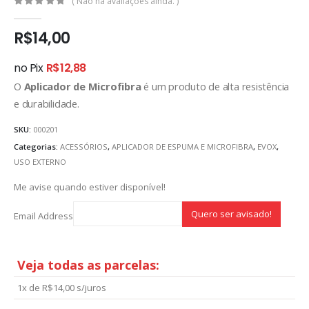
( Não há avaliações ainda. )
0
out of 5
R$
14,00
no Pix
R$
12,88
O
Aplicador de Microfibra
é um produto de alta resistência
e durabilidade.
SKU:
000201
Categorias:
ACESSÓRIOS
,
APLICADOR DE ESPUMA E MICROFIBRA
,
EVOX
,
USO EXTERNO
Me avise quando estiver disponível!
Email Address
Veja todas as parcelas:
1x de
R$
14,00
s/juros