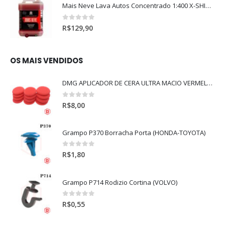
Mais Neve Lava Autos Concentrado 1:400 X-SHINE 5Litros
0
out of 5
R$
129,90
OS MAIS VENDIDOS
DMG APLICADOR DE CERA ULTRA MACIO VERMELHO l
0
out of 5
R$
8,00
Grampo P370 Borracha Porta (HONDA-TOYOTA)
0
out of 5
R$
1,80
Grampo P714 Rodizio Cortina (VOLVO)
0
out of 5
R$
0,55