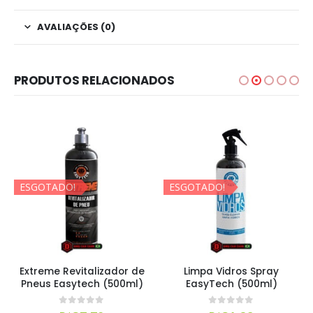
AVALIAÇÕES (0)
PRODUTOS RELACIONADOS
ESGOTADO!
ESGOTADO!
Extreme Revitalizador de
Limpa Vidros Spray
Pneus Easytech (500ml)
EasyTech (500ml)
0
out of 5
0
out of 5