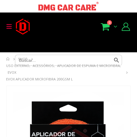
0
Search Button
Search
SHOP
for:
USO EXTERNO
,
ACESSÓRIOS
,
APLICADOR DE ESPUMA E MICROFIBRA
,
EVOX
EVOX APLICADOR MICROFIBRA 200GSM L