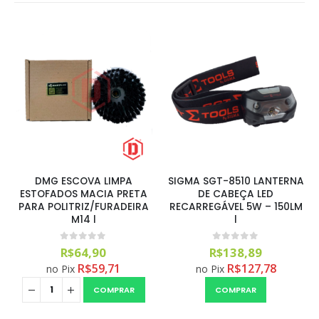
DMG ESCOVA LIMPA
SIGMA SGT-8510 LANTERNA
ESTOFADOS MACIA PRETA
DE CABEÇA LED
PARA POLITRIZ/FURADEIRA
RECARREGÁVEL 5W – 150LM
M14 l
l
0
out of 5
0
out of 5
R$
64,90
R$
138,89
R$
59,71
R$
127,78
no Pix
no Pix
COMPRAR
COMPRAR