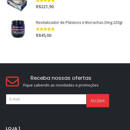
5.00
out of 5
R$
221,90
Revitalizador de Plásticos e Borrachas Dmg 220gr
5.00
out of 5
R$
45,00
Receba nossas ofertas
Fique sabendo as novidades e promoções
LOJA 1