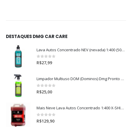
DESTAQUES DMG CAR CARE
Lava Autos Concentrado NEV (nevada) 1:400 (500ml)
0
out of 5
R$
27,99
Limpador Multiuso DOM (Dominos) Dmg Pronto P/Uso (500ml)
0
out of 5
R$
25,00
Mais Neve Lava Autos Concentrado 1:400 X-SHINE 5Litros
0
out of 5
R$
129,90