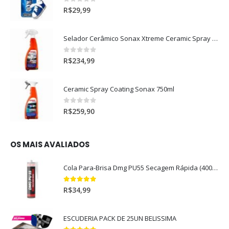
0
out of 5
R$
29,99
Selador Cerâmico Sonax Xtreme Ceramic Spray + Seal (750ml)
0
out of 5
R$
234,99
Ceramic Spray Coating Sonax 750ml
0
out of 5
R$
259,90
OS MAIS AVALIADOS
Cola Para-Brisa Dmg PU55 Secagem Rápida (400gr)
5.00
out of 5
R$
34,99
ESCUDERIA PACK DE 25UN BELISSIMA