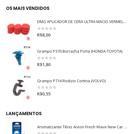
OS MAIS VENDIDOS
DMG APLICADOR DE CERA ULTRA MACIO VERMELHO l
0
out of 5
R$
8,00
Grampo P370 Borracha Porta (HONDA-TOYOTA)
0
out of 5
R$
1,80
Grampo P714 Rodizio Cortina (VOLVO)
0
out of 5
R$
0,55
LANÇAMENTOS
Aromatizante Tênis Areon Fresh Wave New Car / Carro Novo