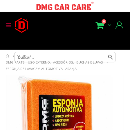
0
Search Button
Search
SHOP
for:
DMG PARTS
,
USO EXTERNO
,
ACESSÓRIOS
,
BUCHAS E LUVAS
ESPONJA DE LAVAGEM AUTOMOTIVA LARANJA