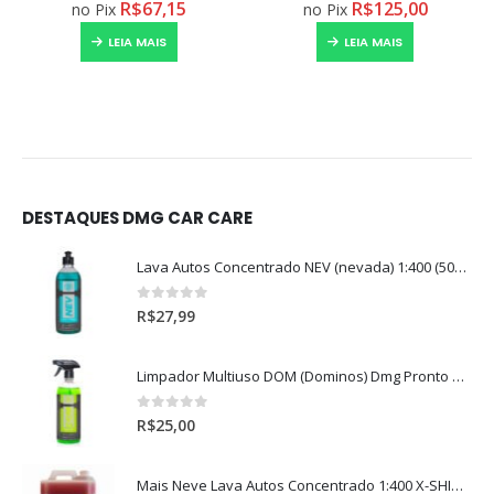
R$
67,15
R$
125,00
no Pix
no Pix
LEIA MAIS
LEIA MAIS
DESTAQUES DMG CAR CARE
Lava Autos Concentrado NEV (nevada) 1:400 (500ml)
0
out of 5
R$
27,99
Limpador Multiuso DOM (Dominos) Dmg Pronto P/Uso (500ml)
0
out of 5
R$
25,00
Mais Neve Lava Autos Concentrado 1:400 X-SHINE 5Litros