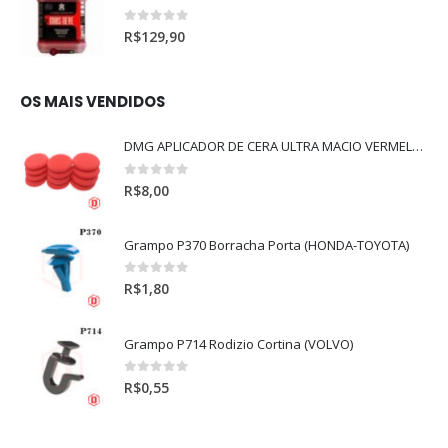
0
out of 5
R$
129,90
OS MAIS VENDIDOS
DMG APLICADOR DE CERA ULTRA MACIO VERMELHO l
0
out of 5
R$
8,00
Grampo P370 Borracha Porta (HONDA-TOYOTA)
0
out of 5
R$
1,80
Grampo P714 Rodizio Cortina (VOLVO)
0
out of 5
R$
0,55