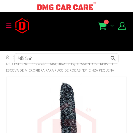
0
Search Button
Search
SHOP
for:
USO EXTERNO
,
ESCOVAS
,
MAQUINAS E EQUIPAMENTOS
,
KERS
ESCOVA DE MICROFIBRA PARA FURO DE RODAS N3° CINZA PEQUENA