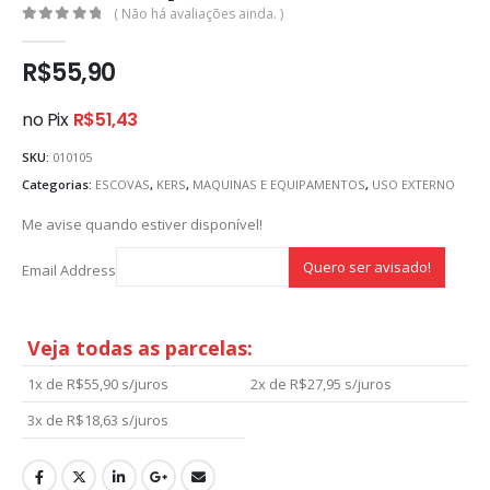
( Não há avaliações ainda. )
0
out of 5
R$
55,90
no Pix
R$
51,43
SKU:
010105
Categorias:
ESCOVAS
,
KERS
,
MAQUINAS E EQUIPAMENTOS
,
USO EXTERNO
Me avise quando estiver disponível!
Email Address
Veja todas as parcelas:
1x de
R$
55,90
s/juros
2x de
R$
27,95
s/juros
3x de
R$
18,63
s/juros