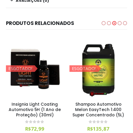
AVALIAÇÕES (0)
PRODUTOS RELACIONADOS
ESGOTADO!
ESGOTADO!
Insignia Light Coating
Shampoo Automotivo
Automotivo 5H (1 Ano de
Melon EasyTech 1:400
Proteção) (30ml)
Super Concentrado (5L)
0
out of 5
0
out of 5
R$
72,99
R$
135,87