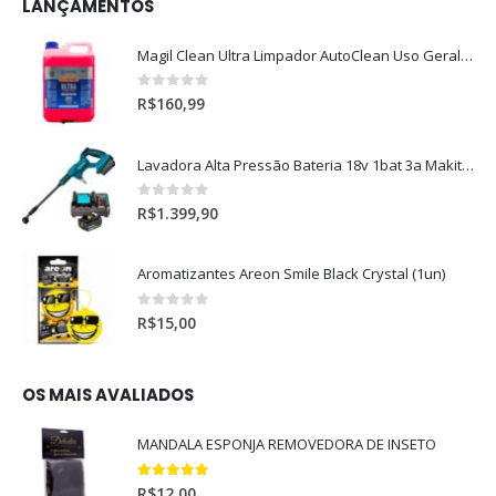
LANÇAMENTOS
Magil Clean Ultra Limpador AutoClean Uso Geral 5L
0
out of 5
R$
160,99
Lavadora Alta Pressão Bateria 18v 1bat 3a Makita Dhw180zc
0
out of 5
R$
1.399,90
Aromatizantes Areon Smile Black Crystal (1un)
0
out of 5
R$
15,00
OS MAIS AVALIADOS
MANDALA ESPONJA REMOVEDORA DE INSETO
5.00
out of 5
R$
12,00