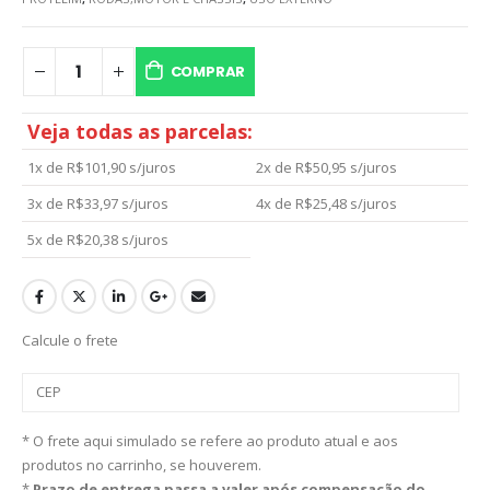
COMPRAR
Veja todas as parcelas:
1x de
R$
101,90
s/juros
2x de
R$
50,95
s/juros
3x de
R$
33,97
s/juros
4x de
R$
25,48
s/juros
5x de
R$
20,38
s/juros
Calcule o frete
* O frete aqui simulado se refere ao produto atual e aos
produtos no carrinho, se houverem.
*
Prazo de entrega passa a valer após compensação do