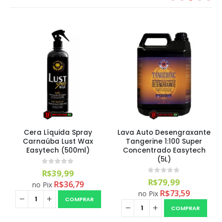
Cera Líquida Spray
Lava Auto Desengraxante
Carnaúba Lust Wax
Tangerine 1:100 Super
Easytech (500ml)
Concentrado Easytech
(5L)
0
out of 5
R$
39,99
0
out of 5
R$
79,99
R$
36,79
no Pix
R$
73,59
no Pix
COMPRAR
COMPRAR