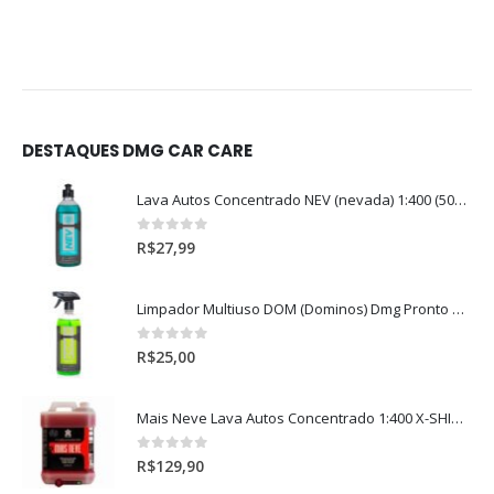
DESTAQUES DMG CAR CARE
Lava Autos Concentrado NEV (nevada) 1:400 (500ml)
0
out of 5
R$
27,99
Limpador Multiuso DOM (Dominos) Dmg Pronto P/Uso (500ml)
0
out of 5
R$
25,00
Mais Neve Lava Autos Concentrado 1:400 X-SHINE 5Litros
0
out of 5
R$
129,90