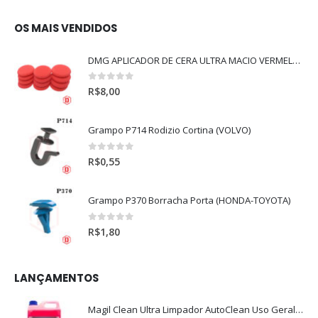
OS MAIS VENDIDOS
DMG APLICADOR DE CERA ULTRA MACIO VERMELHO l
0
out of 5
R$
8,00
Grampo P714 Rodizio Cortina (VOLVO)
0
out of 5
R$
0,55
Grampo P370 Borracha Porta (HONDA-TOYOTA)
0
out of 5
R$
1,80
LANÇAMENTOS
Magil Clean Ultra Limpador AutoClean Uso Geral 5L