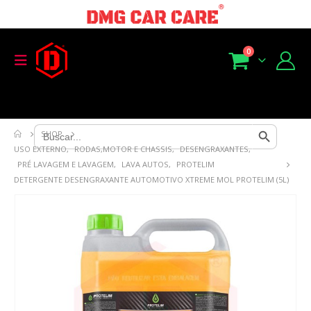
0
Search Button
Search
SHOP
for:
USO EXTERNO
,
RODAS,MOTOR E CHASSIS
,
DESENGRAXANTES
,
PRÉ LAVAGEM E LAVAGEM
,
LAVA AUTOS
,
PROTELIM
DETERGENTE DESENGRAXANTE AUTOMOTIVO XTREME MOL PROTELIM (5L)