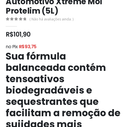
Automotivo Xtreme Mol
Protelim (5L)
( Não há avaliações ainda. )
0
out of 5
R$
101,90
no Pix
R$
93,75
Sua fórmula
balanceada contém
tensoativos
biodegradáveis e
sequestrantes que
facilitam a remoção de
sujidades mais