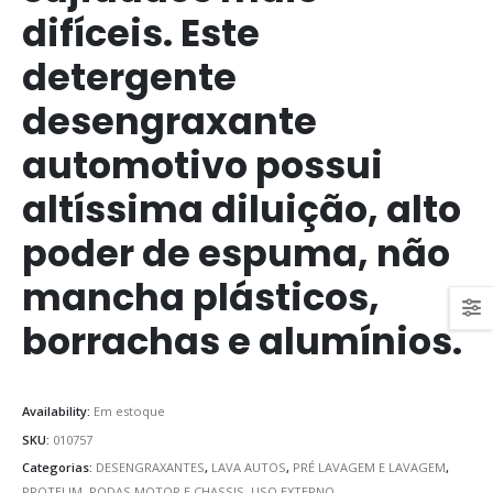
difíceis. Este
detergente
desengraxante
automotivo possui
altíssima diluição, alto
poder de espuma, não
mancha plásticos,
borrachas e alumínios.
Availability:
Em estoque
SKU:
010757
Categorias:
DESENGRAXANTES
,
LAVA AUTOS
,
PRÉ LAVAGEM E LAVAGEM
,
PROTELIM
,
RODAS,MOTOR E CHASSIS
,
USO EXTERNO