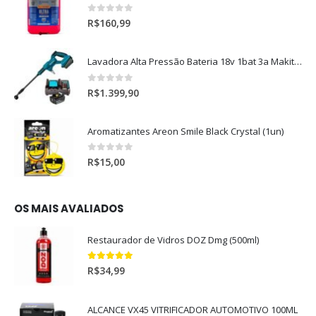
0
out of 5
R$
160,99
Lavadora Alta Pressão Bateria 18v 1bat 3a Makita Dhw180zc
0
out of 5
R$
1.399,90
Aromatizantes Areon Smile Black Crystal (1un)
0
out of 5
R$
15,00
OS MAIS AVALIADOS
Restaurador de Vidros DOZ Dmg (500ml)
5.00
out of 5
R$
34,99
ALCANCE VX45 VITRIFICADOR AUTOMOTIVO 100ML