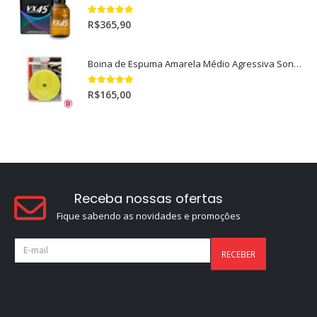
5.00
out of 5
R$
365,90
Boina de Espuma Amarela Médio Agressiva Sonax (5")
5.00
out of 5
R$
165,00
Receba nossas ofertas
Fique sabendo as novidades e promoções