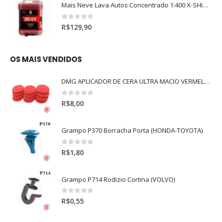
Mais Neve Lava Autos Concentrado 1:400 X-SHINE 5Litros
0
out of 5
R$
129,90
OS MAIS VENDIDOS
DMG APLICADOR DE CERA ULTRA MACIO VERMELHO l
0
out of 5
R$
8,00
Grampo P370 Borracha Porta (HONDA-TOYOTA)
0
out of 5
R$
1,80
Grampo P714 Rodizio Cortina (VOLVO)
0
out of 5
R$
0,55