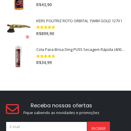
5.00
out of 5
R$
43,90
KERS POLITRIZ ROTO ORBITAL 15MM GOLD 127V l
5.00
out of 5
R$
899,90
Cola Para-Brisa Dmg PU55 Secagem Rápida (400gr)
5.00
out of 5
R$
34,99
Receba nossas ofertas
Fique sabendo as novidades e promoções