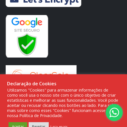
Declaração de Cookies
Utilizamos "Cookies" para armazenar informações de
como você usa o nosso site com o único objetivo de criar
estatísticas e melhorar as suas funcionalidades. Você pode
aceitar ou recusar clicando nos botões ao lado. Para saber
mais sobre como esses "Cookies" funcionam acesse a
© DMG PARTS COMÉRCIO DE PRODUTOS AUTOMOTIVOS -
nossa Política de Privacidade.
20.387.727/0001-80
Leia mais
Aceitar
Rejeitar