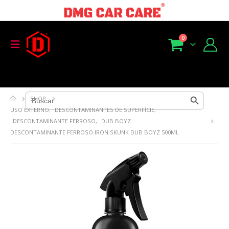
0
Search Button
Search
SHOP
for:
USO EXTERNO
,
DESCONTAMINANTES DE SUPERFÍCIE
,
DESCONTAMINANTE FERROSO
,
DUB BOYZ
DESCONTAMINANTE FERROSO IRON SKUNK DUB BOYZ 500ML