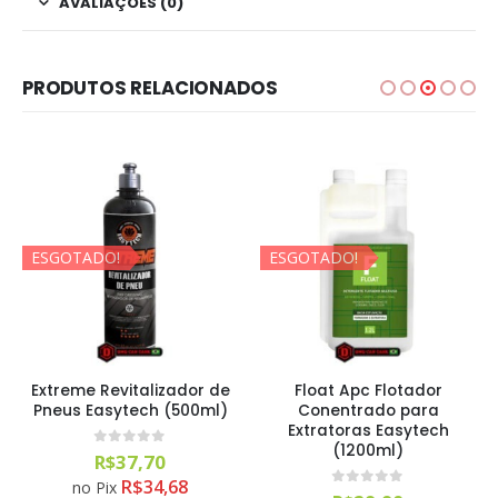
AVALIAÇÕES (0)
PRODUTOS RELACIONADOS
ESGOTADO!
ESGOTADO!
Extreme Revitalizador de
Float Apc Flotador
Pneus Easytech (500ml)
Conentrado para
Extratoras Easytech
(1200ml)
0
out of 5
R$
37,70
R$
34,68
no Pix
0
out of 5