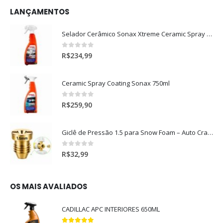
LANÇAMENTOS
Selador Cerâmico Sonax Xtreme Ceramic Spray + Seal (750ml)
0
out of 5
R$
234,99
Ceramic Spray Coating Sonax 750ml
0
out of 5
R$
259,90
Giclê de Pressão 1.5 para Snow Foam – Auto Crazy
0
out of 5
R$
32,99
OS MAIS AVALIADOS
CADILLAC APC INTERIORES 650ML