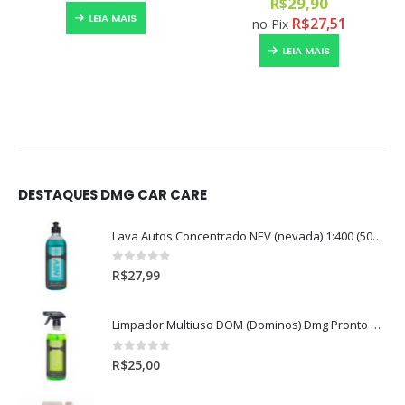
R$
29,90
LEIA MAIS
R$
27,51
no Pix
LEIA MAIS
DESTAQUES DMG CAR CARE
Lava Autos Concentrado NEV (nevada) 1:400 (500ml)
0
out of 5
R$
27,99
Limpador Multiuso DOM (Dominos) Dmg Pronto P/Uso (500ml)
0
out of 5
R$
25,00