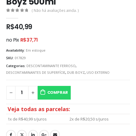
Boyz 500ml
( Não há avaliações ainda. )
0
out of 5
R$
40,99
no Pix
R$
37,71
Availability:
Em estoque
SKU:
017829
Categorias:
DESCONTAMINANTE FERROSO
,
DESCONTAMINANTES DE SUPERFÍCIE
,
DUB BOYZ
,
USO EXTERNO
COMPRAR
Veja todas as parcelas:
1x de
R$
40,99
s/juros
2x de
R$
20,50
s/juros