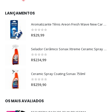
LANÇAMENTOS
Aromatizante Tênis Areon Fresh Wave New Car / Carro Novo
0
out of 5
R$
29,99
Selador Cerâmico Sonax Xtreme Ceramic Spray + Seal (750ml)
0
out of 5
R$
234,99
Ceramic Spray Coating Sonax 750ml
0
out of 5
R$
259,90
OS MAIS AVALIADOS