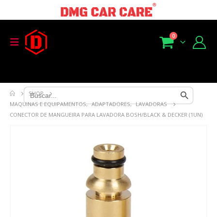
0
Search Button
Search
SHOP
for:
MAQUINAS E EQUIPAMENTOS
,
ADAPTADORES
,
LAVADORAS
CONECTOR DE MANGUEIRA PARA LAVADORA BOSH/BLACK & DECKER (1UN)