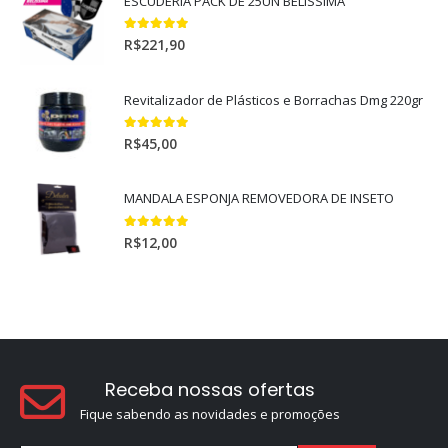
ESCUDERIA PACK DE 25UN BELISSIMA
5.00
out of 5
R$
221,90
Revitalizador de Plásticos e Borrachas Dmg 220gr
5.00
out of 5
R$
45,00
MANDALA ESPONJA REMOVEDORA DE INSETO
5.00
out of 5
R$
12,00
Receba nossas ofertas
Fique sabendo as novidades e promoções