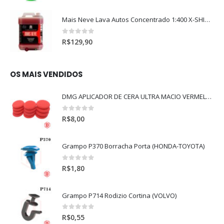
Mais Neve Lava Autos Concentrado 1:400 X-SHINE 5Litros
0
out of 5
R$
129,90
OS MAIS VENDIDOS
DMG APLICADOR DE CERA ULTRA MACIO VERMELHO l
0
out of 5
R$
8,00
Grampo P370 Borracha Porta (HONDA-TOYOTA)
0
out of 5
R$
1,80
Grampo P714 Rodizio Cortina (VOLVO)
0
out of 5
R$
0,55