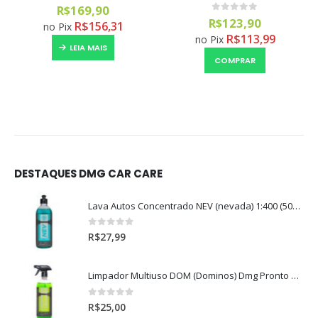
0
out of 5
R$
169,90
0
out of 5
R$
123,90
R$
156,31
no Pix
R$
113,99
no Pix
LEIA MAIS
COMPRAR
DESTAQUES DMG CAR CARE
Lava Autos Concentrado NEV (nevada) 1:400 (500ml)
0
out of 5
R$
27,99
Limpador Multiuso DOM (Dominos) Dmg Pronto P/Uso (500ml)
0
out of 5
R$
25,00