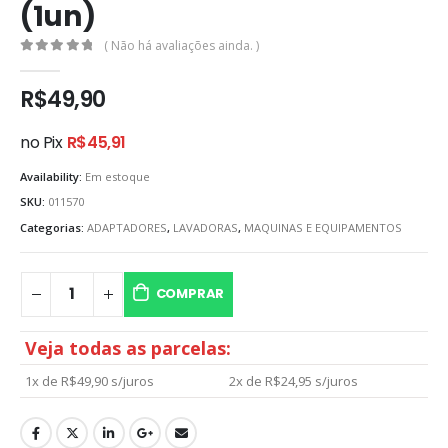
(1un)
( Não há avaliações ainda. )
0
out of 5
R$
49,90
no Pix
R$
45,91
Availability:
Em estoque
SKU:
011570
Categorias:
ADAPTADORES
,
LAVADORAS
,
MAQUINAS E EQUIPAMENTOS
COMPRAR
Veja todas as parcelas:
1x de
R$
49,90
s/juros
2x de
R$
24,95
s/juros