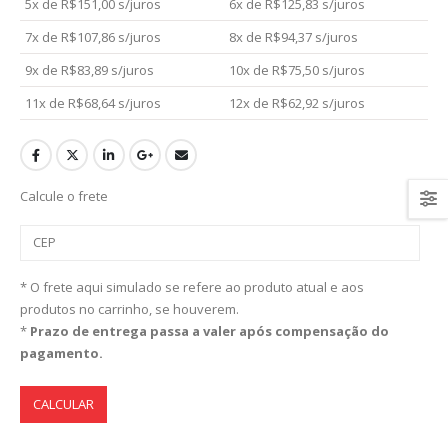
5x de
R$
151,00
s/juros
6x de
R$
125,83
s/juros
7x de
R$
107,86
s/juros
8x de
R$
94,37
s/juros
9x de
R$
83,89
s/juros
10x de
R$
75,50
s/juros
11x de
R$
68,64
s/juros
12x de
R$
62,92
s/juros
Calcule o frete
* O frete aqui simulado se refere ao produto atual e aos
produtos no carrinho, se houverem.
*
Prazo de entrega passa a valer após compensação do
pagamento.
CALCULAR