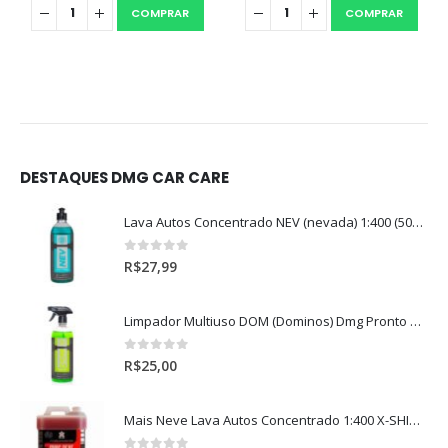
COMPRAR
COMPRAR
DESTAQUES DMG CAR CARE
Lava Autos Concentrado NEV (nevada) 1:400 (500ml)
0
out of 5
R$
27,99
Limpador Multiuso DOM (Dominos) Dmg Pronto P/Uso (500ml)
0
out of 5
R$
25,00
Mais Neve Lava Autos Concentrado 1:400 X-SHINE 5Litros