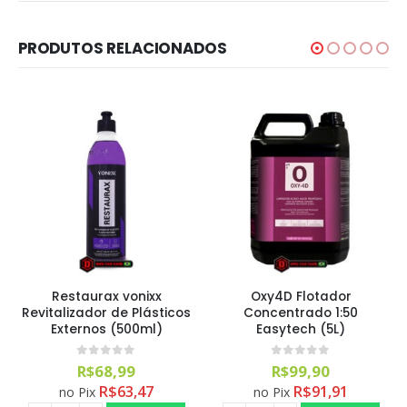
PRODUTOS RELACIONADOS
Restaurax vonixx
Oxy4D Flotador
Revitalizador de Plásticos
Concentrado 1:50
Externos (500ml)
Easytech (5L)
0
out of 5
0
out of 5
R$
68,99
R$
99,90
R$
63,47
R$
91,91
no Pix
no Pix