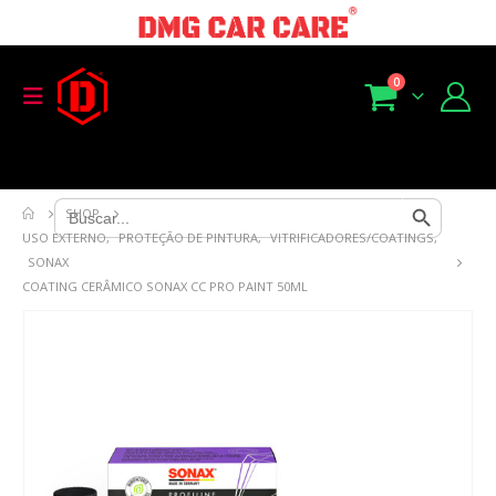
0
Search Button
Search
SHOP
for:
USO EXTERNO
,
PROTEÇÃO DE PINTURA
,
VITRIFICADORES/COATINGS
,
SONAX
COATING CERÂMICO SONAX CC PRO PAINT 50ML