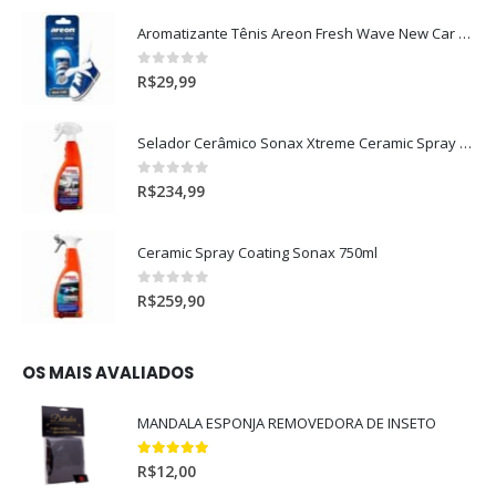
Aromatizante Tênis Areon Fresh Wave New Car / Carro Novo
0
out of 5
R$
29,99
Selador Cerâmico Sonax Xtreme Ceramic Spray + Seal (750ml)
0
out of 5
R$
234,99
Ceramic Spray Coating Sonax 750ml
0
out of 5
R$
259,90
OS MAIS AVALIADOS
MANDALA ESPONJA REMOVEDORA DE INSETO
5.00
out of 5
R$
12,00