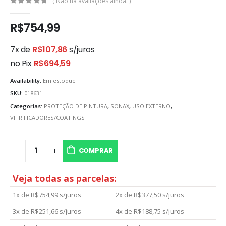
( Não há avaliações ainda. )
0
out of 5
R$
754,99
7x de
R$
107,86
s/juros
no Pix
R$
694,59
Availability:
Em estoque
SKU:
018631
Categorias:
PROTEÇÃO DE PINTURA
,
SONAX
,
USO EXTERNO
,
VITRIFICADORES/COATINGS
COMPRAR
Veja todas as parcelas:
1x de
R$
754,99
s/juros
2x de
R$
377,50
s/juros
3x de
R$
251,66
s/juros
4x de
R$
188,75
s/juros