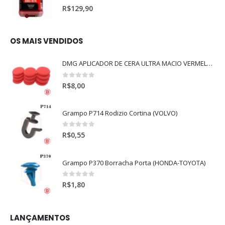
0
out of 5
R$
129,90
OS MAIS VENDIDOS
DMG APLICADOR DE CERA ULTRA MACIO VERMELHO l
0
out of 5
R$
8,00
Grampo P714 Rodizio Cortina (VOLVO)
0
out of 5
R$
0,55
Grampo P370 Borracha Porta (HONDA-TOYOTA)
0
out of 5
R$
1,80
LANÇAMENTOS