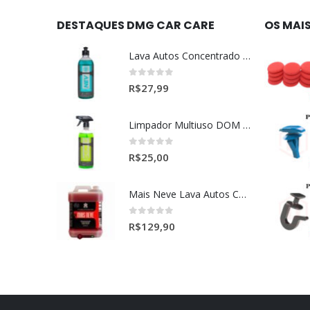
DESTAQUES DMG CAR CARE
OS MAI
Lava Autos Concentrado NEV (nevada) 1:400 (500ml)
0
out of 5
R$
27,99
Limpador Multiuso DOM (Dominos) Dmg Pronto P/Uso (500ml)
0
out of 5
R$
25,00
Mais Neve Lava Autos Concentrado 1:400 X-SHINE 5Litros
0
out of 5
R$
129,90