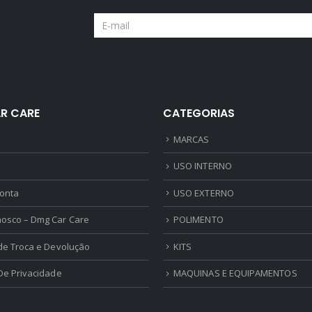
R CARE
CATEGORIAS
MARCAS
USO INTERNO
onta
USO EXTERNO
nosco – Dmg Car Care
POLIMENTO
 de Troca e Devolução
KITS
 De Privacidade
MAQUINAS E EQUIPAMENTOS