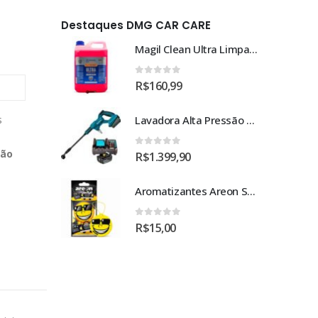
Destaques DMG CAR CARE
Magil Clean Ultra Limpador AutoClean Uso Geral 5L
Magil Clean Ultra Limpador AutoClean Uso Geral 5L
0
out of 5
R$
160,99
Lavadora Alta Pressão Bateria 18v 1bat 3a Makita Dhw180zc
Lavadora Alta Pressão Bateria 18v 1bat 3a Makita Dhw180zc
s
ção
0
out of 5
R$
1.399,90
Aromatizantes Areon Smile Black Crystal (1un)
Aromatizantes Areon Smile Black Crystal (1un)
0
out of 5
R$
15,00