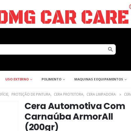
Search Button
USO EXTERNO
POLIMENTO
MAQUINAS E EQUIPAMENTOS
FÍCIE
,
PROTEÇÃO DE PINTURA
,
CERA PROTETORA
,
CERA LIMPADORA
CER
Cera Automotiva Com
Carnaúba ArmorAll
(200gr)