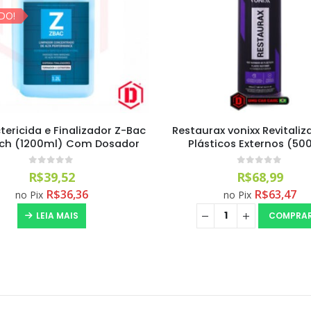
ESGOTADO!
rax vonixx Revitalizador de
Extreme Revitalizador de
sticos Externos (500ml)
Easytech (500ml)
0
out of 5
0
out of 5
R$
68,99
R$
37,70
R$
63,47
R$
34,68
no Pix
no Pix
COMPRAR
LEIA MAIS