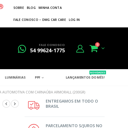
SOBRE
BLOG
MINHA CONTA
FALE CONOSCO – DMG CAR CARE
LOG IN
FALE CONOSCO
0
54 99624-1775
NOVIDADES
LUMINÁRIAS
PPF
LANÇAMENTOS DO MÊS!
A AUTOMOTIVA COM CARNAÚBA ARMORALL (200GR)
ENTREGAMOS EM TODO O
BRASIL
PARCELAMENTO S/JUROS NO