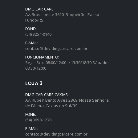
DMG CAR CARE:
Av. Brasil oeste 3610, Boqueirão, Passo
Fundo/RS
FONE:
(54) 3254-0140
E-MAIL:
contato@dev.dmgcarcare.com.br
FUNCIONAMENTO:
Seg. - Sex: 08:00/12:00 e 13:30/18:30 Sábados:
08:30/12:00
LOJA 3
DMG CAR CARE CAXIAS:
Av. Ruben Bento Alves 2869, Nossa Senhora
de Fátima, Caxias do Sul/RS
FONE:
(54) 3698-1278
E-MAIL:
contato@dev.dmgcarcare.com.br