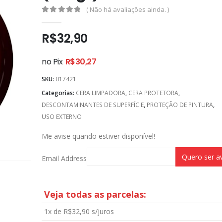
( Não há avaliações ainda. )
0
out of 5
R$
32,90
no Pix
R$
30,27
SKU:
017421
Categorias:
CERA LIMPADORA
,
CERA PROTETORA
,
DESCONTAMINANTES DE SUPERFÍCIE
,
PROTEÇÃO DE PINTURA
,
USO EXTERNO
Me avise quando estiver disponível!
Email Address
Veja todas as parcelas:
1x de
R$
32,90
s/juros