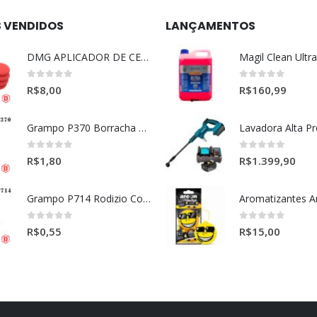
S VENDIDOS
LANÇAMENTOS
DMG APLICADOR DE CERA ULTRA MACIO VERMELHO l
0
out of 5
0
out of 5
R$
8,00
R$
160,99
Grampo P370 Borracha Porta (HONDA-TOYOTA)
0
out of 5
0
out of 5
R$
1,80
R$
1.399,90
Grampo P714 Rodizio Cortina (VOLVO)
0
out of 5
0
out of 5
R$
0,55
R$
15,00