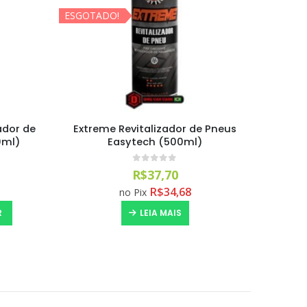
ESGOTADO!
 Pneus
Float Apc Flotador Conentrado para
Rev
Extratoras Easytech (1200ml)
0
out of 5
R$
29,90
R$
27,51
no Pix
LEIA MAIS