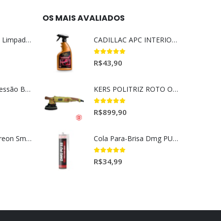
OS MAIS AVALIADOS
Magil Clean Ultra Limpador AutoClean Uso Geral 5L
CADILLAC APC INTERIORES 650ML
5.00
out of 5
R$
43,90
Lavadora Alta Pressão Bateria 18v 1bat 3a Makita Dhw180zc
KERS POLITRIZ ROTO ORBITAL 15MM GOLD 127V l
5.00
out of 5
R$
899,90
Aromatizantes Areon Smile Black Crystal (1un)
Cola Para-Brisa Dmg PU55 Secagem Rápida (400gr)
5.00
out of 5
R$
34,99