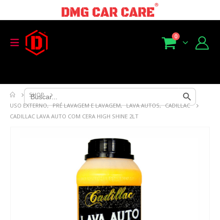
0
Search Button
Search
SHOP
for:
USO EXTERNO
,
PRÉ LAVAGEM E LAVAGEM
,
LAVA AUTOS
,
CADILLAC
CADILLAC LAVA AUTO COM CERA HIGH SHINE 2LT