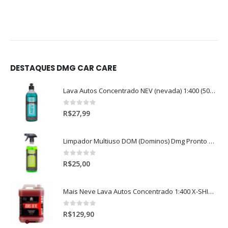
DESTAQUES DMG CAR CARE
Lava Autos Concentrado NEV (nevada) 1:400 (500ml)
0
out of 5
R$
27,99
Limpador Multiuso DOM (Dominos) Dmg Pronto P/Uso (500ml)
0
out of 5
R$
25,00
Mais Neve Lava Autos Concentrado 1:400 X-SHINE 5Litros
0
out of 5
R$
129,90