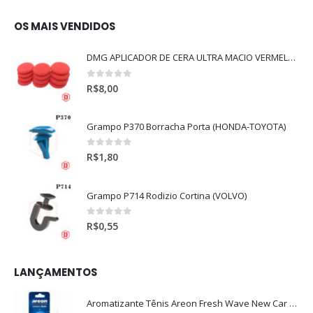
OS MAIS VENDIDOS
DMG APLICADOR DE CERA ULTRA MACIO VERMELHO l
0
out of 5
R$
8,00
Grampo P370 Borracha Porta (HONDA-TOYOTA)
0
out of 5
R$
1,80
Grampo P714 Rodizio Cortina (VOLVO)
0
out of 5
R$
0,55
LANÇAMENTOS
Aromatizante Tênis Areon Fresh Wave New Car / Carro Novo