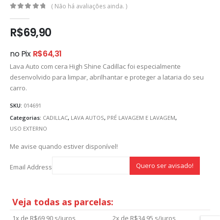
( Não há avaliações ainda. )
0
out of 5
R$
69,90
no Pix
R$
64,31
Lava Auto com cera High Shine Cadillac foi especialmente
desenvolvido para limpar, abrilhantar e proteger a lataria do seu
carro.
SKU:
014691
Categorias:
CADILLAC
,
LAVA AUTOS
,
PRÉ LAVAGEM E LAVAGEM
,
USO EXTERNO
Me avise quando estiver disponível!
Email Address
Veja todas as parcelas:
1x de
R$
69,90
s/juros
2x de
R$
34,95
s/juros