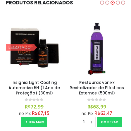
PRODUTOS RELACIONADOS
ESGOTADO!
Insignia Light Coating
Restaurax vonixx
Automotivo 5H (1 Ano de
Revitalizador de Plásticos
Proteção) (30ml)
Externos (500ml)
0
out of 5
0
out of 5
R$
72,99
R$
68,99
R$
67,15
R$
63,47
no Pix
no Pix
LEIA MAIS
COMPRAR