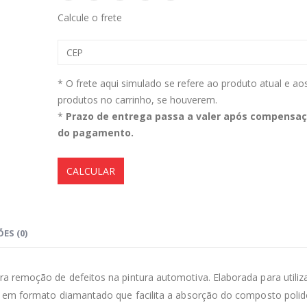
Calcule o frete
Aromatizante Tênis Areon Fresh Wave New Car / Carro Novo
0
out of 5
0
out of 5
R$
29,99
R$
29,99
* O frete aqui simulado se refere ao produto atual e ao
produtos no carrinho, se houverem.
Selador Cerâmico Sonax Xtreme Ceramic Spray + Seal (750ml)
*
Prazo de entrega passa a valer após compensa
do pagamento.
0
out of 5
0
out of 5
R$
234,99
R$
234,99
CALCULAR
Ceramic Spray Coating Sonax 750ml
0
out of 5
0
out of 5
R$
259,90
R$
259,90
ES (0)
a remoção de defeitos na pintura automotiva. Elaborada para utili
a em formato diamantado que facilita a absorção do composto polid