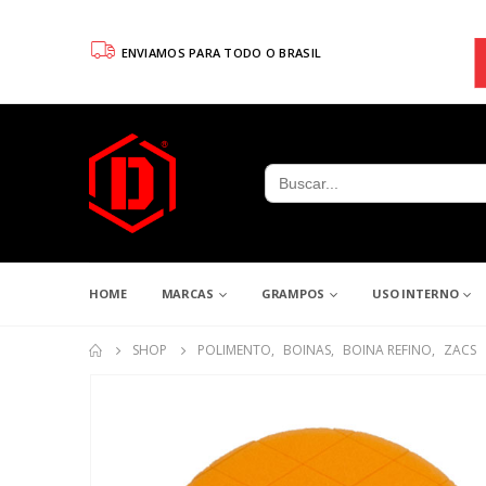
ENVIAMOS PARA TODO O BRASIL
Search
for:
HOME
MARCAS
GRAMPOS
USO INTERNO
SHOP
POLIMENTO
,
BOINAS
,
BOINA REFINO
,
ZACS