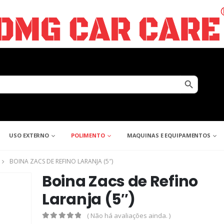
Search Button
USO EXTERNO
POLIMENTO
MAQUINAS E EQUIPAMENTOS
BOINA ZACS DE REFINO LARANJA (5″)
Boina Zacs de Refino
Laranja (5″)
( Não há avaliações ainda. )