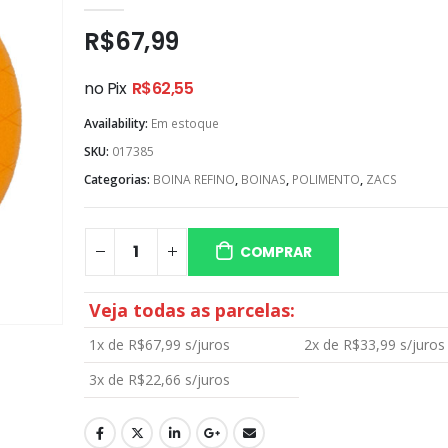
0
out of 5
R$
67,99
no Pix
R$
62,55
Availability:
Em estoque
SKU:
017385
Categorias:
BOINA REFINO
,
BOINAS
,
POLIMENTO
,
ZACS
COMPRAR
Veja todas as parcelas:
1x de
R$
67,99
s/juros
2x de
R$
33,99
s/juros
3x de
R$
22,66
s/juros