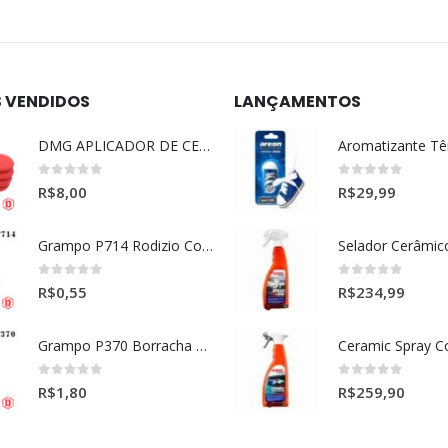
S VENDIDOS
LANÇAMENTOS
DMG APLICADOR DE CERA ULTRA MACIO VERMELHO l
0
out of 5
0
out of 5
R$
8,00
R$
29,99
Grampo P714 Rodizio Cortina (VOLVO)
0
out of 5
0
out of 5
R$
0,55
R$
234,99
Grampo P370 Borracha Porta (HONDA-TOYOTA)
0
out of 5
0
out of 5
R$
1,80
R$
259,90