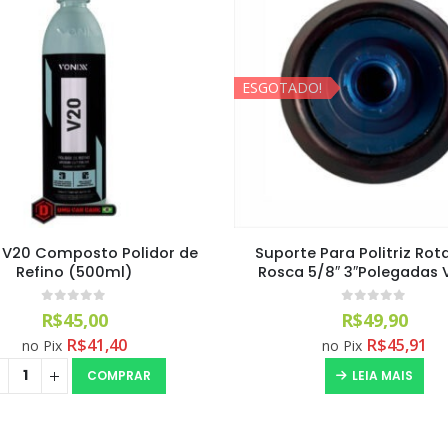
ESGOTADO!
 V20 Composto Polidor de
Suporte Para Politriz Rot
Refino (500ml)
Rosca 5/8″ 3″Polegadas 
0
out of 5
0
out of 5
R$
45,00
R$
49,90
R$
41,40
R$
45,91
no Pix
no Pix
COMPRAR
LEIA MAIS