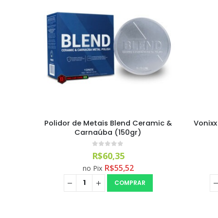
Cinza
Polidor de Metais Blend Ceramic &
Vonixx
Carnaúba (150gr)
0
out of 5
R$
60,35
R$
55,52
no Pix
COMPRAR