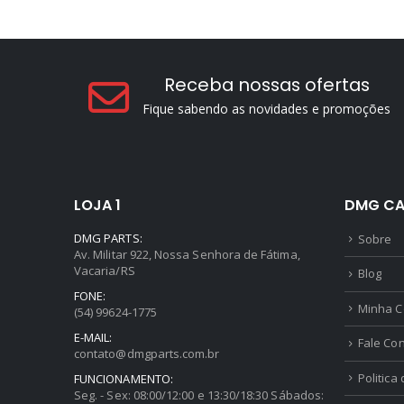
Receba nossas ofertas
Fique sabendo as novidades e promoções
LOJA 1
DMG CA
DMG PARTS:
Sobre
Av. Militar 922, Nossa Senhora de Fátima,
Vacaria/RS
Blog
FONE:
Minha C
(54) 99624-1775
E-MAIL:
Fale Co
contato@dmgparts.com.br
Politica
FUNCIONAMENTO:
Seg. - Sex: 08:00/12:00 e 13:30/18:30 Sábados: