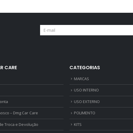
R CARE
CATEGORIAS
MARCAS
USO INTERNO
onta
USO EXTERNO
nosco – Dmg Car Care
POLIMENTO
 de Troca e Devolução
KITS