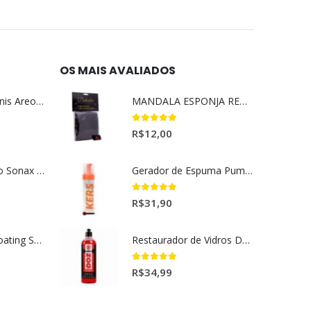
OS MAIS AVALIADOS
Aromatizante Tênis Areon Fresh Wave New Car / Carro Novo
MANDALA ESPONJA REMOVEDORA DE INSETO
5.00
out of 5
R$
12,00
Selador Cerâmico Sonax Xtreme Ceramic Spray + Seal (750ml)
Gerador de Espuma Pump Espuma Kers (200ml)
5.00
out of 5
R$
31,90
Ceramic Spray Coating Sonax 750ml
Restaurador de Vidros DOZ Dmg (500ml)
5.00
out of 5
R$
34,99