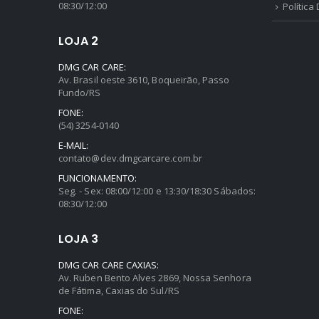
08:30/12:00
Política
LOJA 2
DMG CAR CARE:
Av. Brasil oeste 3610, Boqueirão, Passo
Fundo/RS
FONE:
(54) 3254-0140
E-MAIL:
contato@dev.dmgcarcare.com.br
FUNCIONAMENTO:
Seg. - Sex: 08:00/12:00 e 13:30/18:30 Sábados:
08:30/12:00
LOJA 3
DMG CAR CARE CAXIAS:
Av. Ruben Bento Alves 2869, Nossa Senhora
de Fátima, Caxias do Sul/RS
FONE: