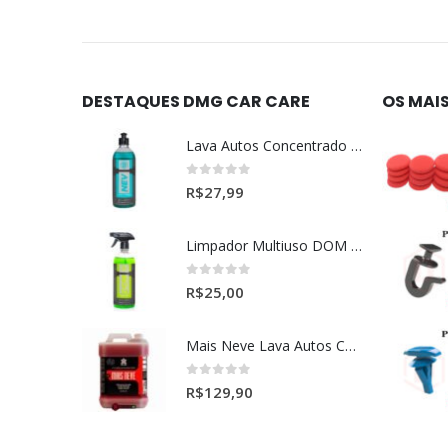
DESTAQUES DMG CAR CARE
OS MAI
Lava Autos Concentrado NEV (nevada) 1:400 (500ml)
0
out of 5
R$
27,99
Limpador Multiuso DOM (Dominos) Dmg Pronto P/Uso (500ml)
0
out of 5
R$
25,00
Mais Neve Lava Autos Concentrado 1:400 X-SHINE 5Litros
0
out of 5
R$
129,90