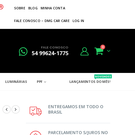
SOBRE
BLOG
MINHA CONTA
FALE CONOSCO – DMG CAR CARE
LOG IN
FALE CONOSCO
0
54 99624-1775
NOVIDADES
LUMINÁRIAS
PPF
LANÇAMENTOS DO MÊS!
ENTREGAMOS EM TODO O
BRASIL
PARCELAMENTO S/JUROS NO