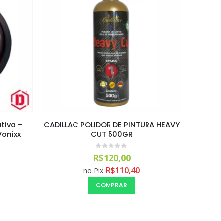
ativa –
CADILLAC POLIDOR DE PINTURA HEAVY
Blend 
Vonixx
CUT 500GR
0
out of 5
R$
120,00
R$
110,40
no Pix
COMPRAR