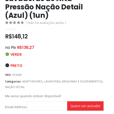
Pressão Nação Detail
(Azul) (1un)
( Não há avaliações ainda. )
0
out of 5
R$
148,12
no Pix
R$
136,27
VERDE
PRETO
SKU:
013424
Categorias:
ADAPTADORES
,
LAVADORAS
,
MAQUINAS E EQUIPAMENTOS
,
NAÇÃO DETAIL
Me avise quando estiver disponível!
Email Address