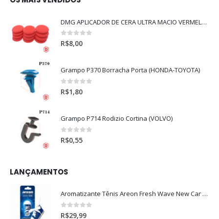
DMG APLICADOR DE CERA ULTRA MACIO VERMELHO l
0
out of 5
R$
8,00
Grampo P370 Borracha Porta (HONDA-TOYOTA)
0
out of 5
R$
1,80
Grampo P714 Rodizio Cortina (VOLVO)
0
out of 5
R$
0,55
LANÇAMENTOS
Aromatizante Tênis Areon Fresh Wave New Car / Carro Novo
0
out of 5
R$
29,99