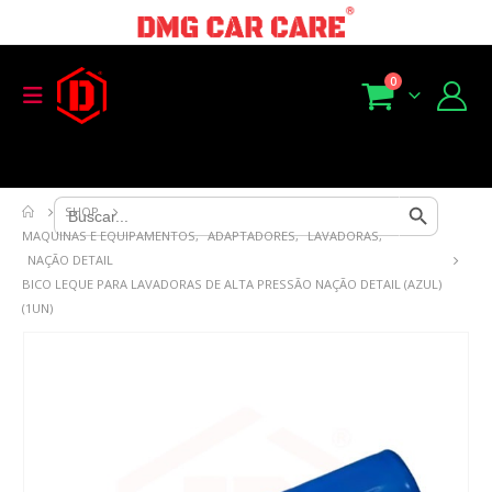
0
Search Button
Search
SHOP
for:
MAQUINAS E EQUIPAMENTOS
,
ADAPTADORES
,
LAVADORAS
,
NAÇÃO DETAIL
BICO LEQUE PARA LAVADORAS DE ALTA PRESSÃO NAÇÃO DETAIL (AZUL)
(1UN)