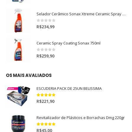
Selador Cerâmico Sonax Xtreme Ceramic Spray + Seal (750ml)
0
out of 5
R$
234,99
Ceramic Spray Coating Sonax 750ml
0
out of 5
R$
259,90
OS MAIS AVALIADOS
ESCUDERIA PACK DE 25UN BELISSIMA
5.00
out of 5
R$
221,90
Revitalizador de Plásticos e Borrachas Dmg 220gr
5.00
out of 5
R$
45,00