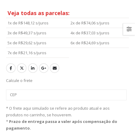
Veja todas as parcelas:
1x de
R$
148,12
s/juros
2x de
R$
74,06
s/juros
3x de
R$
49,37
s/juros
4x de
R$
37,03
s/juros
5x de
R$
29,62
s/juros
6x de
R$
24,69
s/juros
7x de
R$
21,16
s/juros
Calcule o frete
* O frete aqui simulado se refere ao produto atual e aos
produtos no carrinho, se houverem.
*
Prazo de entrega passa a valer após compensação do
pagamento.