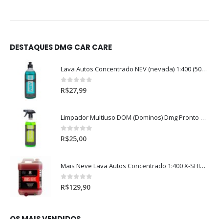
DESTAQUES DMG CAR CARE
Lava Autos Concentrado NEV (nevada) 1:400 (500ml)
0
out of 5
R$
27,99
Limpador Multiuso DOM (Dominos) Dmg Pronto P/Uso (500ml)
0
out of 5
R$
25,00
Mais Neve Lava Autos Concentrado 1:400 X-SHINE 5Litros
0
out of 5
R$
129,90
OS MAIS VENDIDOS