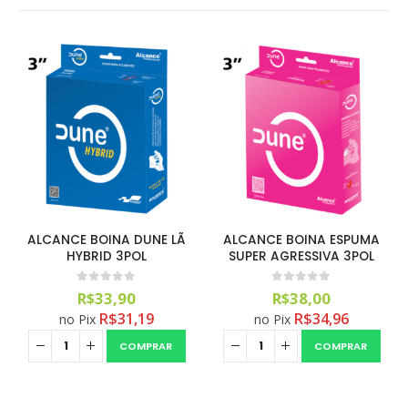
ALCANCE BOINA DUNE LÃ
ALCANCE BOINA ESPUMA
HYBRID 3POL
SUPER AGRESSIVA 3POL
0
out of 5
0
out of 5
R$
33,90
R$
38,00
R$
31,19
R$
34,96
no Pix
no Pix
COMPRAR
COMPRAR