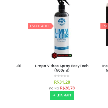
ESGOTADO!
ESGOTA
c Multi
Limpa Vidros Spray EasyTech
Insigni
L)
(500ml)
5H (1
0
out of 5
R$
31,28
R$
28,78
no Pix
LEIA MAIS