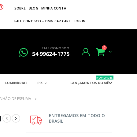
SOBRE
BLOG
MINHA CONTA
FALE CONOSCO – DMG CAR CARE
LOG IN
FALE CONOSCO
0
54 99624-1775
NOVIDADES
LUMINÁRIAS
PPF
LANÇAMENTOS DO MÊS!
ANHÃO DE ESPUMA
a
ENTREGAMOS EM TODO O
BRASIL