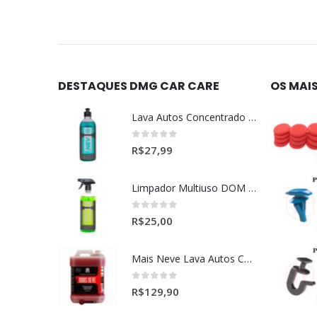
DESTAQUES DMG CAR CARE
OS MAI
Lava Autos Concentrado NEV (nevada) 1:400 (500ml)
0
out of 5
R$
27,99
Limpador Multiuso DOM (Dominos) Dmg Pronto P/Uso (500ml)
0
out of 5
R$
25,00
Mais Neve Lava Autos Concentrado 1:400 X-SHINE 5Litros
0
out of 5
R$
129,90