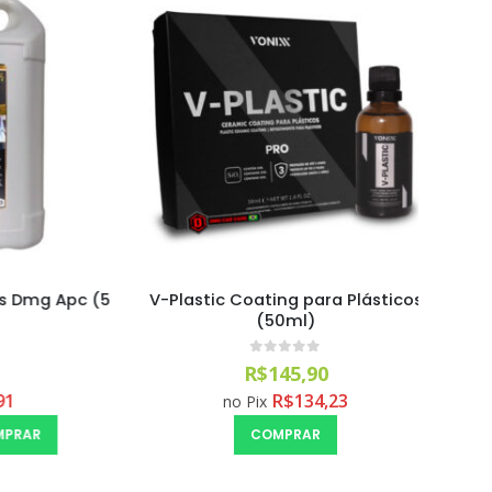
ESGOTA
mg Apc (5
V-Plastic Coating para Plásticos
Extre
(50ml)
0
out of 5
R$
145,90
R$
134,23
no Pix
R
COMPRAR