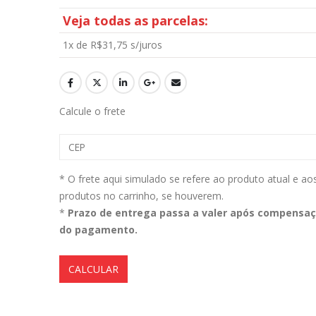
Veja todas as parcelas:
1x de
R$
31,75
s/juros
Magil Clean Ultra Limpador AutoClean Uso Geral 5L
0
out of 5
0
out of 5
R$
160,99
R$
160,99
Calcule o frete
Lavadora Alta Pressão Bateria 18v 1bat 3a Makita Dhw180zc
0
out of 5
0
out of 5
R$
1.399,90
R$
1.399,90
* O frete aqui simulado se refere ao produto atual e ao
produtos no carrinho, se houverem.
Aromatizantes Areon Smile Black Crystal (1un)
*
Prazo de entrega passa a valer após compensa
do pagamento.
0
out of 5
0
out of 5
R$
15,00
R$
15,00
CALCULAR