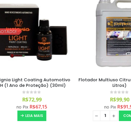
DO!
a Light Coating Automotivo
Flotador Multiuso Citrus D
 Ano de Proteção) (30ml)
Litros)
0
out of 5
0
out of 5
R$
72,99
R$
99,90
R$
67,15
R$
91,91
no Pix
no Pix
LEIA MAIS
COMPRA