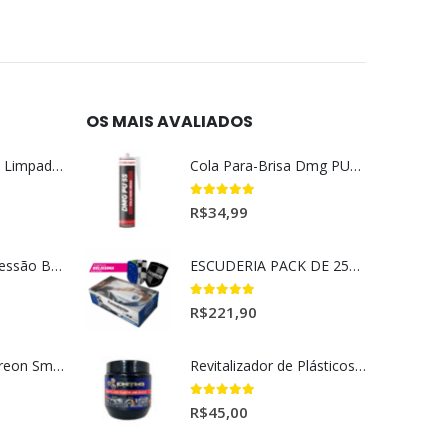
OS MAIS AVALIADOS
Magil Clean Ultra Limpador AutoClean Uso Geral 5L
Cola Para-Brisa Dmg PU55 Secagem Rápida (400gr)
5.00
out of 5
R$
34,99
Lavadora Alta Pressão Bateria 18v 1bat 3a Makita Dhw180zc
ESCUDERIA PACK DE 25UN BELISSIMA
5.00
out of 5
R$
221,90
Aromatizantes Areon Smile Black Crystal (1un)
Revitalizador de Plásticos e Borrachas Dmg 220gr
5.00
out of 5
R$
45,00