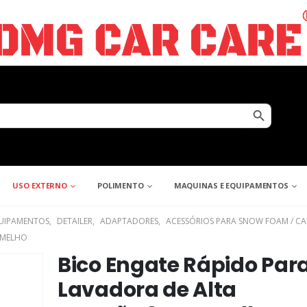
Search Button
USO EXTERNO
POLIMENTO
MAQUINAS E EQUIPAMENTOS
UIPAMENTOS
,
DETAILER
,
ADAPTADORES
,
ACESSÓRIOS PARA SNOW FOAM / C
RMELHO
Bico Engate Rápido Par
Lavadora de Alta