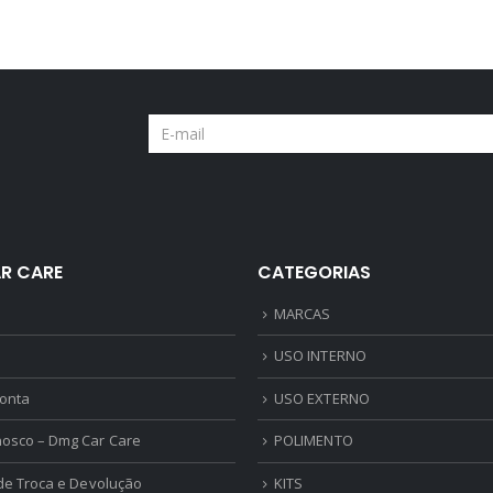
R CARE
CATEGORIAS
MARCAS
USO INTERNO
onta
USO EXTERNO
nosco – Dmg Car Care
POLIMENTO
 de Troca e Devolução
KITS