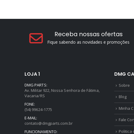
Receba nossas ofertas
Fique sabendo as novidades e promoções
LOJA 1
DMG CA
DMG PARTS:
Sobre
Av. Militar 922, Nossa Senhora de Fátima,
Vacaria/RS
Blog
FONE:
Minha C
(54) 99624-1775
E-MAIL:
Fale Co
contato@dmgparts.com.br
Politica
FUNCIONAMENTO: