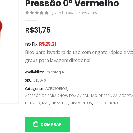
Pressão 0° Vermelho
( Não há avaliações ainda. )
0
out of 5
R$
31,75
no Pix
R$
29,21
Bico para lavadora de uso com engate rápido e va
graus para lavagem direcional
Availability:
Em estoque
SKU:
013070
Categorias:
ACESSÓRIOS
,
ACESSÓRIOS PARA SNOW FOAM / CANHÃO DE ESPUMA
,
ADAPT
DETAILER
,
MAQUINAS E EQUIPAMENTOS
,
USO EXTERNO
COMPRAR