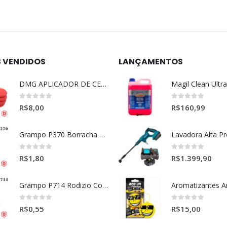
S VENDIDOS
LANÇAMENTOS
DMG APLICADOR DE CERA ULTRA MACIO VERMELHO l
0
out of 5
0
out of 5
R$
8,00
R$
160,99
Grampo P370 Borracha Porta (HONDA-TOYOTA)
0
out of 5
0
out of 5
R$
1,80
R$
1.399,90
Grampo P714 Rodizio Cortina (VOLVO)
0
out of 5
0
out of 5
R$
0,55
R$
15,00