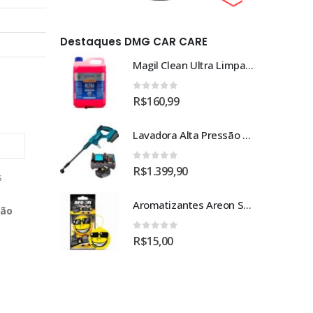
Destaques DMG CAR CARE
Magil Clean Ultra Limpador AutoClean Uso Geral 5L
Magil Clean Ultra Limpador AutoClean Uso Geral 5L
0
out of 5
R$
160,99
Lavadora Alta Pressão Bateria 18v 1bat 3a Makita Dhw180zc
Lavadora Alta Pressão Bateria 18v 1bat 3a Makita Dhw180zc
0
out of 5
R$
1.399,90
s
Aromatizantes Areon Smile Black Crystal (1un)
Aromatizantes Areon Smile Black Crystal (1un)
ção
0
out of 5
R$
15,00