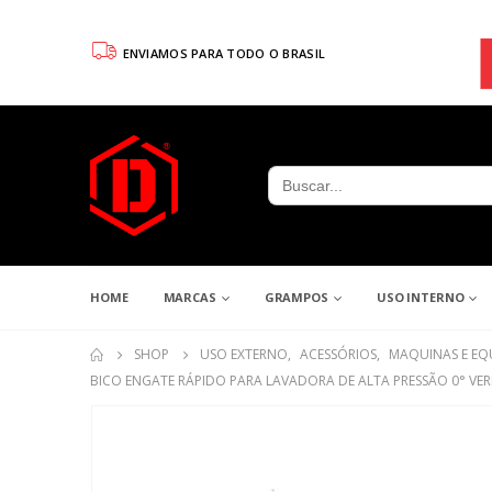
ENVIAMOS PARA TODO O BRASIL
Search
for:
HOME
MARCAS
GRAMPOS
USO INTERNO
SHOP
USO EXTERNO
,
ACESSÓRIOS
,
MAQUINAS E EQ
BICO ENGATE RÁPIDO PARA LAVADORA DE ALTA PRESSÃO 0° VE