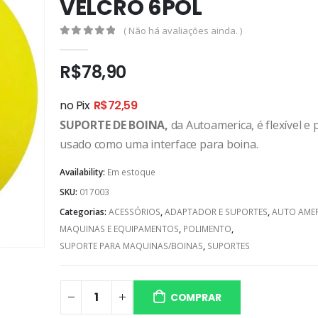
VELCRO 6POL
( Não há avaliações ainda. )
0
out of 5
R$
78,90
no Pix
R$
72,59
SUPORTE DE BOINA,
da Autoamerica, é flexível e 
usado como uma interface para boina.⁣⁣⁣
Availability:
Em estoque
SKU:
017003
Categorias:
ACESSÓRIOS
,
ADAPTADOR E SUPORTES
,
AUTO AME
MAQUINAS E EQUIPAMENTOS
,
POLIMENTO
,
SUPORTE PARA MAQUINAS/BOINAS
,
SUPORTES
COMPRAR