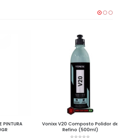
NTURA
Vonixx V20 Composto Polidor de
Compos
Refino (500ml)