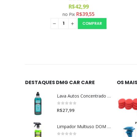
0
out of 5
R$
42,99
R$
39,55
no Pix
COMPRAR
DESTAQUES DMG CAR CARE
OS MAI
Lava Autos Concentrado NEV (nevada) 1:400 (500ml)
0
out of 5
R$
27,99
Limpador Multiuso DOM (Dominos) Dmg Pronto P/Uso (500ml)