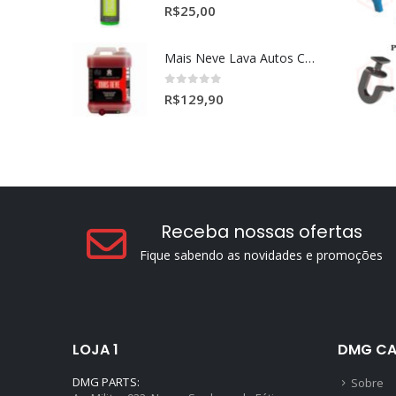
0
out of 5
R$
25,00
Mais Neve Lava Autos Concentrado 1:400 X-SHINE 5Litros
0
out of 5
R$
129,90
Receba nossas ofertas
Fique sabendo as novidades e promoções
LOJA 1
DMG CA
DMG PARTS:
Sobre