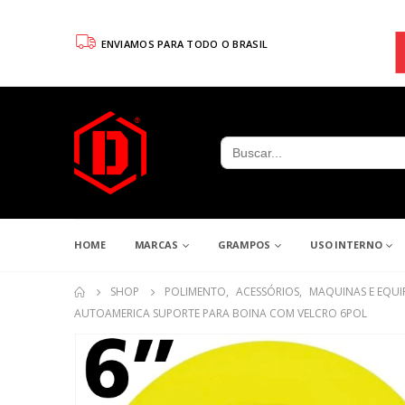
ENVIAMOS PARA TODO O BRASIL
Search
for:
HOME
MARCAS
GRAMPOS
USO INTERNO
SHOP
POLIMENTO
,
ACESSÓRIOS
,
MAQUINAS E EQU
AUTOAMERICA SUPORTE PARA BOINA COM VELCRO 6POL