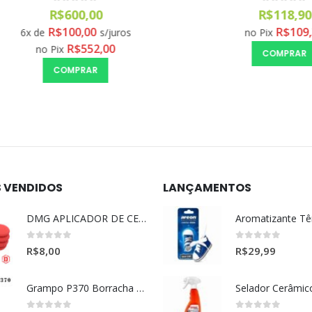
0
out of 5
0
out of 5
R$
600,00
R$
118,90
R$
100,00
R$
109,39
6x de
s/juros
no Pix
R$
552,00
no Pix
COMPRAR
COMPRAR
S VENDIDOS
LANÇAMENTOS
DMG APLICADOR DE CERA ULTRA MACIO VERMELHO l
0
out of 5
0
out of 5
R$
8,00
R$
29,99
Grampo P370 Borracha Porta (HONDA-TOYOTA)