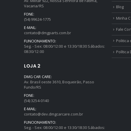
Av. Militar 922, Nossa Senhora de Fátima,
Vacaria/RS
Blog
FONE:
Minha C
(54) 99624-1775
E-MAIL:
Fale Co
contato@dmgparts.com.br
Politica
FUNCIONAMENTO:
Seg. - Sex: 08:00/12:00 e 13:30/18:30 Sábados:
08:30/12:00
Política
LOJA 2
DMG CAR CARE:
Av. Brasil oeste 3610, Boqueirão, Passo
Fundo/RS
FONE:
(54) 3254-0140
E-MAIL:
contato@dev.dmgcarcare.com.br
FUNCIONAMENTO:
Seg. - Sex: 08:00/12:00 e 13:30/18:30 Sábados: