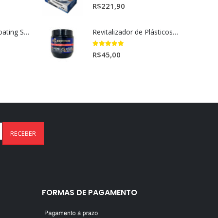
5.00
out of 5
R$
221,90
Ceramic Spray Coating Sonax 750ml
Revitalizador de Plásticos e Borrachas Dmg 220gr
5.00
out of 5
R$
45,00
FORMAS DE PAGAMENTO