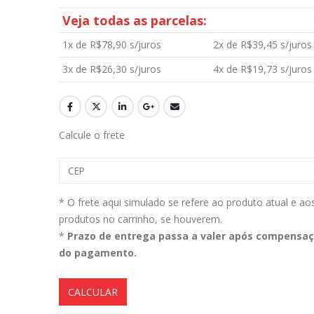
Veja todas as parcelas:
1x de
R$
78,90
s/juros
2x de
R$
39,45
s/juros
Aromatizante Tênis Areon Fresh Wave New Car / Carro Novo
3x de
R$
26,30
s/juros
4x de
R$
19,73
s/juros
0
out of 5
0
out of 5
R$
29,99
R$
29,99
Selador Cerâmico Sonax Xtreme Ceramic Spray + Seal (750ml)
Calcule o frete
0
out of 5
0
out of 5
R$
234,99
R$
234,99
* O frete aqui simulado se refere ao produto atual e ao
Ceramic Spray Coating Sonax 750ml
produtos no carrinho, se houverem.
*
Prazo de entrega passa a valer após compensa
0
out of 5
0
out of 5
R$
259,90
R$
259,90
do pagamento.
CALCULAR