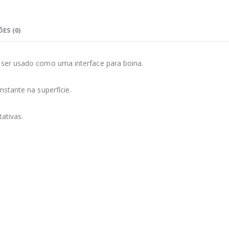
ES (0)
ser usado como uma interface para boina.⁣⁣⁣
ante na superfície.⁣⁣⁣
ivas.⁣⁣⁣