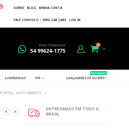
SOBRE
BLOG
MINHA CONTA
FALE CONOSCO – DMG CAR CARE
LOG IN
FALE CONOSCO
0
54 99624-1775
NOVIDADES
LUMINÁRIAS
PPF
LANÇAMENTOS DO MÊS!
UPORTES
,
AUTO AMERICA
ENTREGAMOS EM TODO O
BRASIL