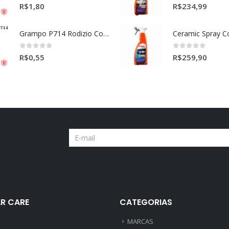
0
out of 5
0
out of 5
R$
1,80
R$
234,99
Grampo P714 Rodizio Cortina (VOLVO)
0
out of 5
0
out of 5
R$
0,55
R$
259,90
R CARE
CATEGORIAS
MARCAS