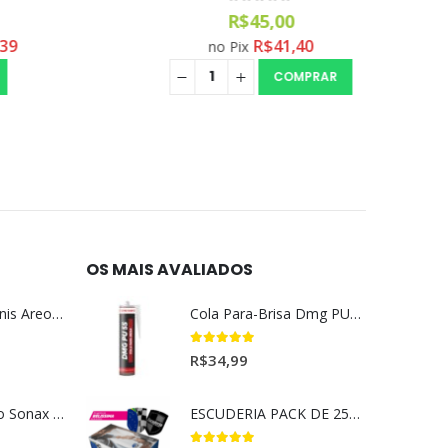
0
out of 5
R$
45,00
R$
41,40
no Pix
COMPRAR
OS MAIS AVALIADOS
Aromatizante Tênis Areon Fresh Wave New Car / Carro Novo
Cola Para-Brisa Dmg PU55 Secagem Rápida (400gr)
5.00
out of 5
R$
34,99
Selador Cerâmico Sonax Xtreme Ceramic Spray + Seal (750ml)
ESCUDERIA PACK DE 25UN BELISSIMA