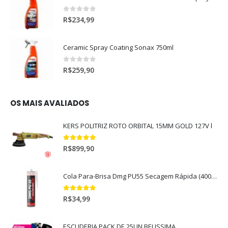
0
out of 5
R$
234,99
Ceramic Spray Coating Sonax 750ml
0
out of 5
R$
259,90
OS MAIS AVALIADOS
KERS POLITRIZ ROTO ORBITAL 15MM GOLD 127V l
5.00
out of 5
R$
899,90
Cola Para-Brisa Dmg PU55 Secagem Rápida (400gr)
5.00
out of 5
R$
34,99
ESCUDERIA PACK DE 25UN BELISSIMA