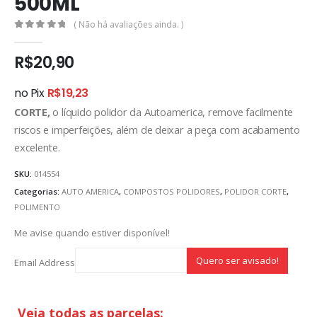
500ML
( Não há avaliações ainda. )
0
out of 5
R$
20,90
no Pix
R$
19,23
CORTE,
o líquido polidor da Autoamerica, remove facilmente
riscos e imperfeições, além de deixar a peça com acabamento
excelente.
SKU:
014554
Categorias:
AUTO AMERICA
,
COMPOSTOS POLIDORES
,
POLIDOR CORTE
,
POLIMENTO
Me avise quando estiver disponível!
Email Address
Veja todas as parcelas: