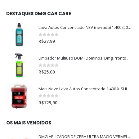
DESTAQUES DMG CAR CARE
Lava Autos Concentrado NEV (nevada) 1:400 (500ml)
0
out of 5
R$
27,99
Limpador Multiuso DOM (Dominos) Dmg Pronto P/Uso (500ml)
0
out of 5
R$
25,00
Mais Neve Lava Autos Concentrado 1:400 X-SHINE 5Litros
0
out of 5
R$
129,90
OS MAIS VENDIDOS
DMG APLICADOR DE CERA ULTRA MACIO VERMELHO l