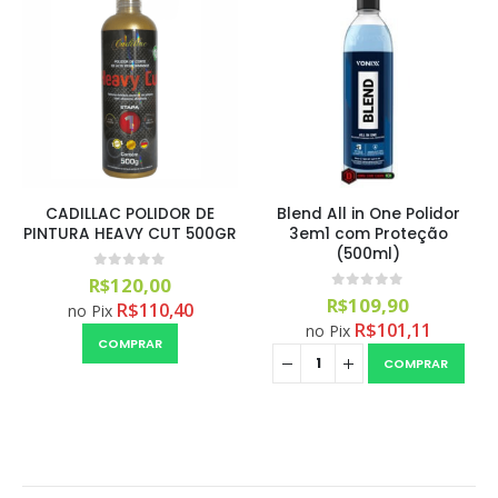
CADILLAC POLIDOR DE
Blend All in One Polidor
PINTURA HEAVY CUT 500GR
3em1 com Proteção
(500ml)
0
out of 5
R$
120,00
0
out of 5
R$
109,90
R$
110,40
no Pix
R$
101,11
no Pix
COMPRAR
COMPRAR