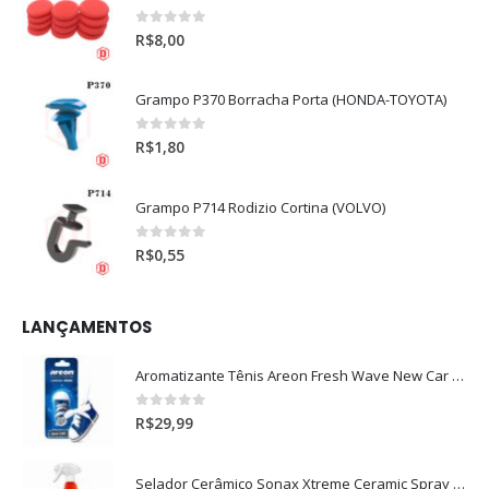
0
out of 5
R$
8,00
Grampo P370 Borracha Porta (HONDA-TOYOTA)
0
out of 5
R$
1,80
Grampo P714 Rodizio Cortina (VOLVO)
0
out of 5
R$
0,55
LANÇAMENTOS
Aromatizante Tênis Areon Fresh Wave New Car / Carro Novo
0
out of 5
R$
29,99
Selador Cerâmico Sonax Xtreme Ceramic Spray + Seal (750ml)