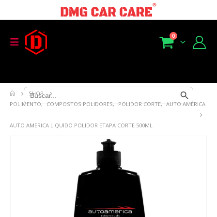
0
Search Button
Search
SHOP
for:
POLIMENTO
,
COMPOSTOS POLIDORES
,
POLIDOR CORTE
,
AUTO AMERICA
AUTO AMERICA LIQUIDO POLIDOR ETAPA CORTE 500ML