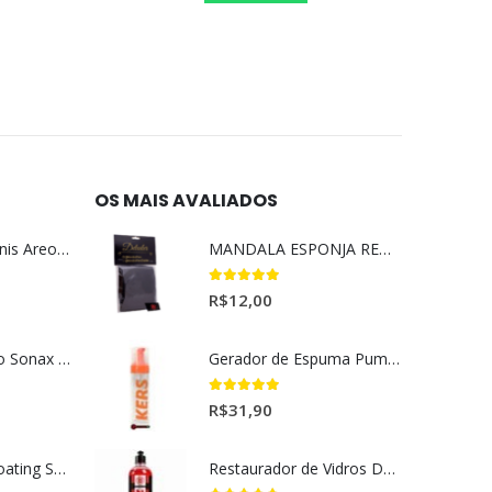
OS MAIS AVALIADOS
Aromatizante Tênis Areon Fresh Wave New Car / Carro Novo
MANDALA ESPONJA REMOVEDORA DE INSETO
5.00
out of 5
R$
12,00
Selador Cerâmico Sonax Xtreme Ceramic Spray + Seal (750ml)
Gerador de Espuma Pump Espuma Kers (200ml)
5.00
out of 5
R$
31,90
Ceramic Spray Coating Sonax 750ml
Restaurador de Vidros DOZ Dmg (500ml)