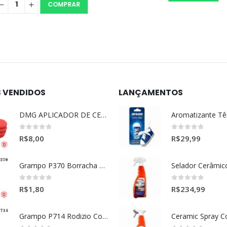
COMPRAR
S VENDIDOS
LANÇAMENTOS
DMG APLICADOR DE CERA ULTRA MACIO VERMELHO l
0
out of 5
0
out of 5
R$
8,00
R$
29,99
Grampo P370 Borracha Porta (HONDA-TOYOTA)
0
out of 5
0
out of 5
R$
1,80
R$
234,99
Grampo P714 Rodizio Cortina (VOLVO)