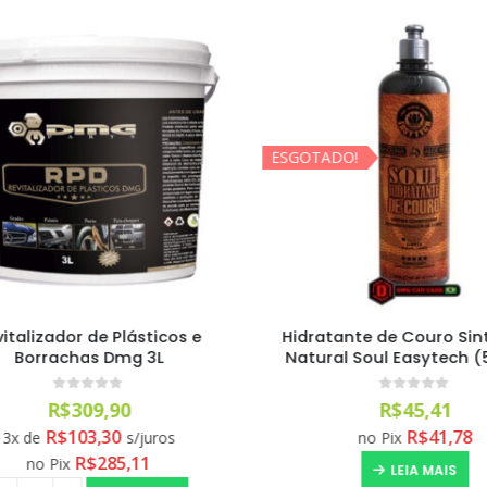
ESGOTADO!
talizador de Plásticos e
Hidratante de Couro Sint
Borrachas Dmg 3L
Natural Soul Easytech (
0
out of 5
0
out of 5
R$
309,90
R$
45,41
R$
103,30
R$
41,78
3x de
s/juros
no Pix
R$
285,11
no Pix
LEIA MAIS