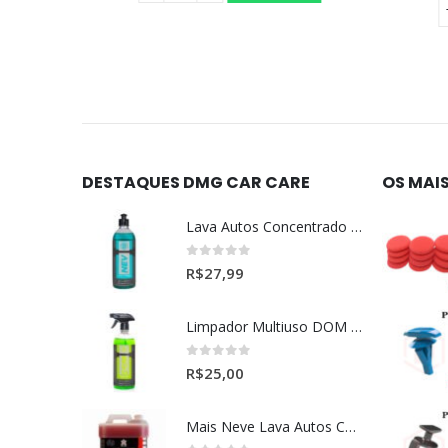
DESTAQUES DMG CAR CARE
OS MAI
Lava Autos Concentrado NEV (nevada) 1:400 (500ml)
0
out of 5
R$
27,99
Limpador Multiuso DOM (Dominos) Dmg Pronto P/Uso (500ml)
0
out of 5
R$
25,00
Mais Neve Lava Autos Concentrado 1:400 X-SHINE 5Litros