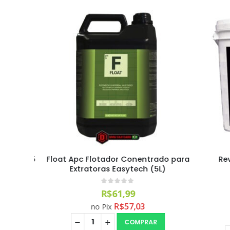
g Apc (5
Float Apc Flotador Conentrado para
Revi
Extratoras Easytech (5L)
0
out of 5
R$
61,99
R$
57,03
no Pix
COMPRAR