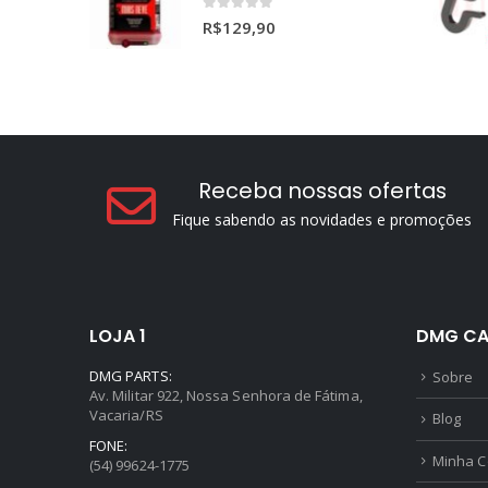
0
out of 5
R$
129,90
Receba nossas ofertas
Fique sabendo as novidades e promoções
LOJA 1
DMG CA
DMG PARTS:
Sobre
Av. Militar 922, Nossa Senhora de Fátima,
Vacaria/RS
Blog
FONE:
Minha C
(54) 99624-1775