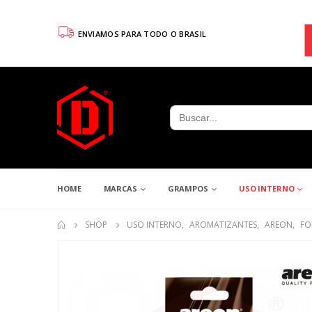
ENVIAMOS PARA TODO O BRASIL
Search
for:
HOME
MARCAS
GRAMPOS
USO INTERNO
SHOP
USO INTERNO
,
AROMATIZANTES
,
AREON
,
FO