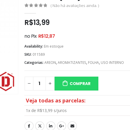
( Não há avaliações ainda. )
0
out of 5
R$
13,99
no Pix
R$
12,87
Availability:
Em estoque
SKU:
011589
Categorias:
AREON
,
AROMATIZANTES
,
FOLHA
,
USO INTERNO
COMPRAR
Veja todas as parcelas:
1x de
R$
13,99
s/juros