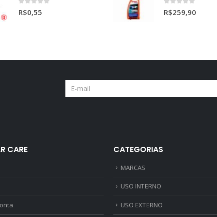
0
out of 5
0
out of 5
R$
0,55
R$
259,90
R CARE
CATEGORIAS
MARCAS
USO INTERNO
onta
USO EXTERNO