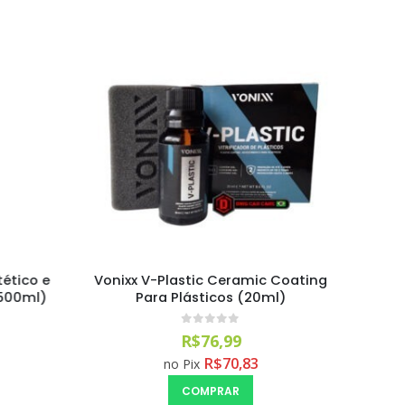
ético e
Vonixx V-Plastic Ceramic Coating
Limpado
500ml)
Para Plásticos (20ml)
0
out of 5
R$
76,99
R$
70,83
no Pix
COMPRAR