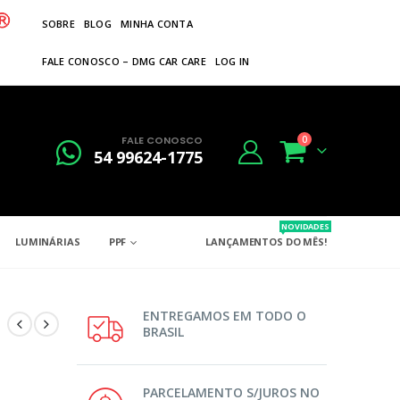
SOBRE
BLOG
MINHA CONTA
FALE CONOSCO – DMG CAR CARE
LOG IN
FALE CONOSCO
0
54 99624-1775
NOVIDADES
LUMINÁRIAS
PPF
LANÇAMENTOS DO MÊS!
ENTREGAMOS EM TODO O
BRASIL
PARCELAMENTO S/JUROS NO