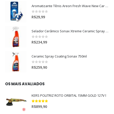
Aromatizante Tênis Areon Fresh Wave New Car / Carro Novo
0
out of 5
R$
29,99
Selador Cerâmico Sonax Xtreme Ceramic Spray + Seal (750ml)
0
out of 5
R$
234,99
Ceramic Spray Coating Sonax 750ml
0
out of 5
R$
259,90
OS MAIS AVALIADOS
KERS POLITRIZ ROTO ORBITAL 15MM GOLD 127V l
5.00
out of 5
R$
899,90