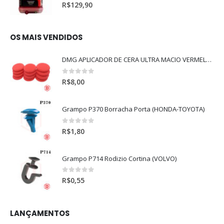
0
out of 5
R$
129,90
OS MAIS VENDIDOS
DMG APLICADOR DE CERA ULTRA MACIO VERMELHO l
0
out of 5
R$
8,00
Grampo P370 Borracha Porta (HONDA-TOYOTA)
0
out of 5
R$
1,80
Grampo P714 Rodizio Cortina (VOLVO)
0
out of 5
R$
0,55
LANÇAMENTOS