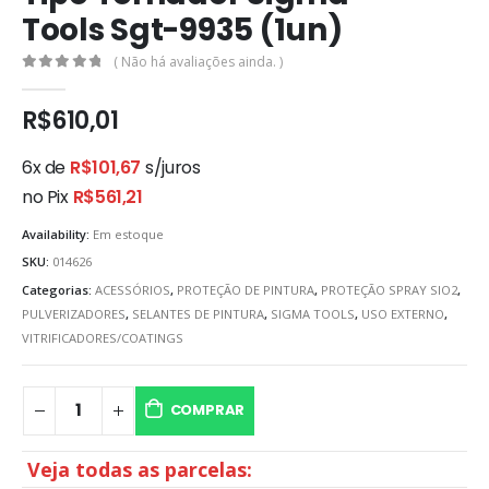
Tools Sgt-9935 (1un)
( Não há avaliações ainda. )
0
out of 5
R$
610,01
6x de
R$
101,67
s/juros
no Pix
R$
561,21
Availability:
Em estoque
SKU:
014626
Categorias:
ACESSÓRIOS
,
PROTEÇÃO DE PINTURA
,
PROTEÇÃO SPRAY SIO2
,
PULVERIZADORES
,
SELANTES DE PINTURA
,
SIGMA TOOLS
,
USO EXTERNO
,
VITRIFICADORES/COATINGS
COMPRAR
Veja todas as parcelas: