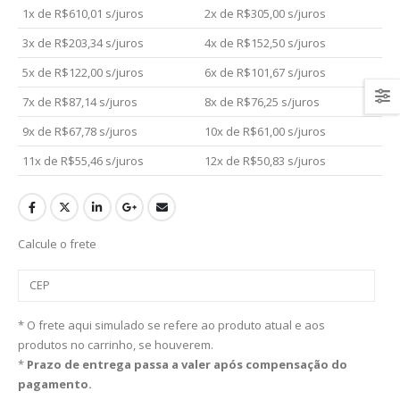
1x de
R$
610,01
s/juros
2x de
R$
305,00
s/juros
3x de
R$
203,34
s/juros
4x de
R$
152,50
s/juros
5x de
R$
122,00
s/juros
6x de
R$
101,67
s/juros
7x de
R$
87,14
s/juros
8x de
R$
76,25
s/juros
9x de
R$
67,78
s/juros
10x de
R$
61,00
s/juros
11x de
R$
55,46
s/juros
12x de
R$
50,83
s/juros
Calcule o frete
* O frete aqui simulado se refere ao produto atual e aos
produtos no carrinho, se houverem.
*
Prazo de entrega passa a valer após compensação do
pagamento.