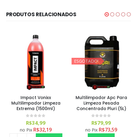
PRODUTOS RELACIONADOS
ESGOTADO!
Impact Vonixx
Multilimpador Apc Para
Multilimpador Limpeza
Limpeza Pesada
Extrema (1500ml)
Concentrado Pluri (5L)
0
out of 5
0
out of 5
R$
34,99
R$
79,99
R$
32,19
R$
73,59
no Pix
no Pix