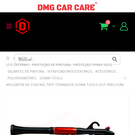
0
Search Button
Search
SHOP
for:
USO EXTERNO
,
PROTEÇÃO DE PINTURA
,
PROTEÇÃO SPRAY SIO2
,
SELANTES DE PINTURA
,
VITRIFICADORES/COATINGS
,
ACESSÓRIOS
,
PULVERIZADORES
,
SIGMA TOOLS
APLICADOR DE COATING TIPO TORNADOR SIGMA TOOLS SGT-9935 (1UN)