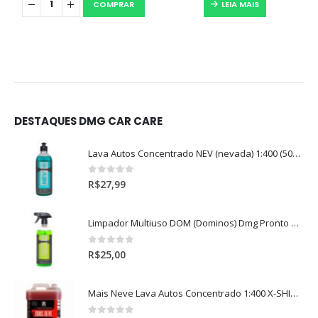
COMPRAR
LEIA MAIS
DESTAQUES DMG CAR CARE
Lava Autos Concentrado NEV (nevada) 1:400 (500ml)
0
out of 5
R$
27,99
Limpador Multiuso DOM (Dominos) Dmg Pronto P/Uso (500ml)
0
out of 5
R$
25,00
Mais Neve Lava Autos Concentrado 1:400 X-SHINE 5Litros