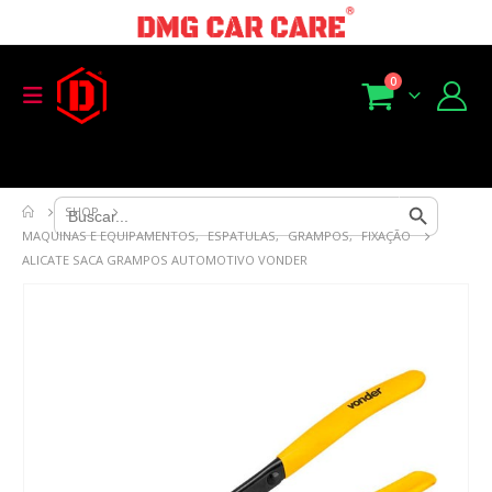
0
Search Button
Search
SHOP
for:
MAQUINAS E EQUIPAMENTOS
,
ESPATULAS
,
GRAMPOS
,
FIXAÇÃO
ALICATE SACA GRAMPOS AUTOMOTIVO VONDER