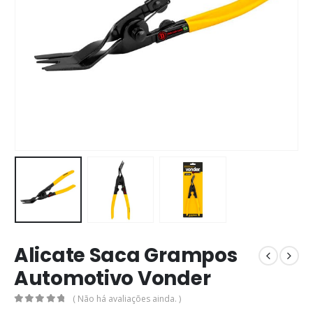
Alicate Saca Grampos
Automotivo Vonder
( Não há avaliações ainda. )
0
out of 5