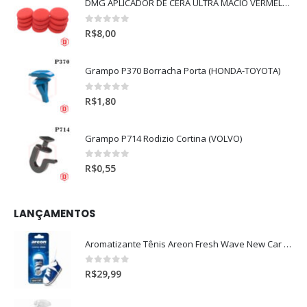
DMG APLICADOR DE CERA ULTRA MACIO VERMELHO l
0
out of 5
R$
8,00
Grampo P370 Borracha Porta (HONDA-TOYOTA)
0
out of 5
R$
1,80
Grampo P714 Rodizio Cortina (VOLVO)
0
out of 5
R$
0,55
LANÇAMENTOS
Aromatizante Tênis Areon Fresh Wave New Car / Carro Novo
0
out of 5
R$
29,99