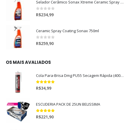
Selador Cerâmico Sonax Xtreme Ceramic Spray + Seal (750ml)
0
out of 5
R$
234,99
Ceramic Spray Coating Sonax 750ml
0
out of 5
R$
259,90
OS MAIS AVALIADOS
Cola Para-Brisa Dmg PU55 Secagem Rápida (400gr)
5.00
out of 5
R$
34,99
ESCUDERIA PACK DE 25UN BELISSIMA
5.00
out of 5
R$
221,90