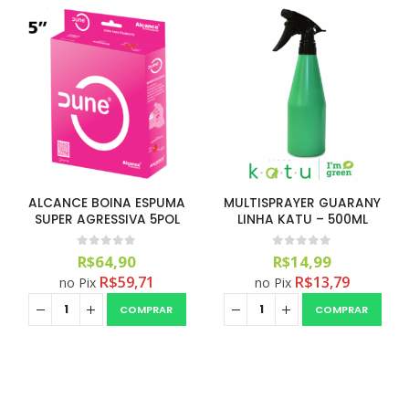
ALCANCE BOINA ESPUMA
MULTISPRAYER GUARANY
SUPER AGRESSIVA 5POL
LINHA KATU – 500ML
0
out of 5
0
out of 5
R$
64,90
R$
14,99
R$
59,71
R$
13,79
no Pix
no Pix
COMPRAR
COMPRAR