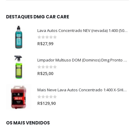
DESTAQUES DMG CAR CARE
Lava Autos Concentrado NEV (nevada) 1:400 (500ml)
0
out of 5
R$
27,99
Limpador Multiuso DOM (Dominos) Dmg Pronto P/Uso (500ml)
0
out of 5
R$
25,00
Mais Neve Lava Autos Concentrado 1:400 X-SHINE 5Litros
0
out of 5
R$
129,90
OS MAIS VENDIDOS