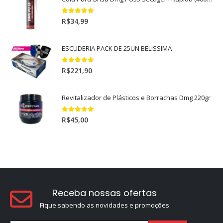
5.00
out of 5
R$
34,99
ESCUDERIA PACK DE 25UN BELISSIMA
5.00
out of 5
R$
221,90
Revitalizador de Plásticos e Borrachas Dmg 220gr
5.00
out of 5
R$
45,00
Receba nossas ofertas
Fique sabendo as novidades e promoções