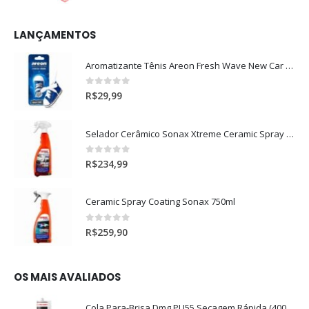
LANÇAMENTOS
Aromatizante Tênis Areon Fresh Wave New Car / Carro Novo
0
out of 5
R$
29,99
Selador Cerâmico Sonax Xtreme Ceramic Spray + Seal (750ml)
0
out of 5
R$
234,99
Ceramic Spray Coating Sonax 750ml
0
out of 5
R$
259,90
OS MAIS AVALIADOS
Cola Para-Brisa Dmg PU55 Secagem Rápida (400gr)