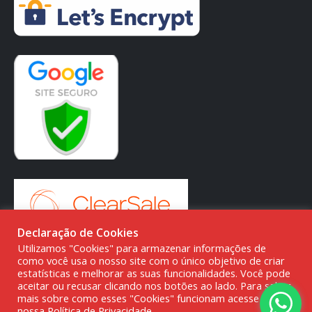
Declaração de Cookies
Utilizamos "Cookies" para armazenar informações de
como você usa o nosso site com o único objetivo de criar
estatísticas e melhorar as suas funcionalidades. Você pode
aceitar ou recusar clicando nos botões ao lado. Para saber
© DMG PARTS COMÉRCIO DE PRODUTOS AUTOMOTIVOS -
mais sobre como esses "Cookies" funcionam acesse a
nossa Política de Privacidade.
20.387.727/0001-80