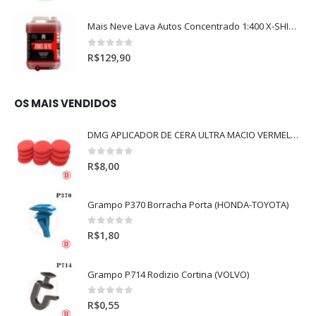
Mais Neve Lava Autos Concentrado 1:400 X-SHINE 5Litros
0
out of 5
R$
129,90
OS MAIS VENDIDOS
DMG APLICADOR DE CERA ULTRA MACIO VERMELHO l
0
out of 5
R$
8,00
Grampo P370 Borracha Porta (HONDA-TOYOTA)
0
out of 5
R$
1,80
Grampo P714 Rodizio Cortina (VOLVO)
0
out of 5
R$
0,55