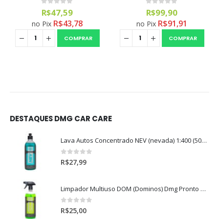
0
out of 5
0
out of 5
R$
47,59
R$
99,90
R$
43,78
R$
91,91
no Pix
no Pix
COMPRAR
COMPRAR
DESTAQUES DMG CAR CARE
Lava Autos Concentrado NEV (nevada) 1:400 (500ml)
0
out of 5
R$
27,99
Limpador Multiuso DOM (Dominos) Dmg Pronto P/Uso (500ml)
0
out of 5
R$
25,00