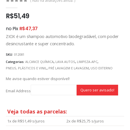
( Não há avaliações ainda. )
0
out of 5
R$
51,49
no Pix
R$
47,37
ZIOX é um shampoo automotivo biodegradável, com poder
desincrustante e super concentrado.
SKU:
012081
Categorias:
ALCANCE QUÍMICA
,
LAVA AUTOS
,
LIMPEZA-APC
,
PNEUS, PLÁSTICOS E VINIL
,
PRÉ LAVAGEM E LAVAGEM
,
USO EXTERNO
Me avise quando estiver disponível!
Email Address
Veja todas as parcelas:
1x de
R$
51,49
s/juros
2x de
R$
25,75
s/juros