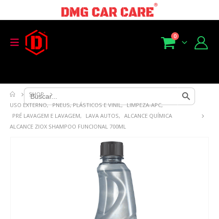
0
Search Button
Search
SHOP
for:
USO EXTERNO
,
PNEUS, PLÁSTICOS E VINIL
,
LIMPEZA-APC
,
PRÉ LAVAGEM E LAVAGEM
,
LAVA AUTOS
,
ALCANCE QUÍMICA
ALCANCE ZIOX SHAMPOO FUNCIONAL 700ML