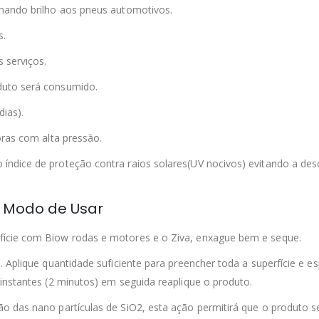
onando brilho aos pneus automotivos.
s.
 serviços.
duto será consumido.
ias).
oras com alta pressão.
ndice de proteção contra raios solares(UV nocivos) evitando a de
Modo de Usar
fície com Biow rodas e motores e o Ziva, enxague bem e seque.
 Aplique quantidade suficiente para preencher toda a superfície e e
instantes (2 minutos) em seguida reaplique o produto.
 das nano partículas de SiO2, esta ação permitirá que o produto se