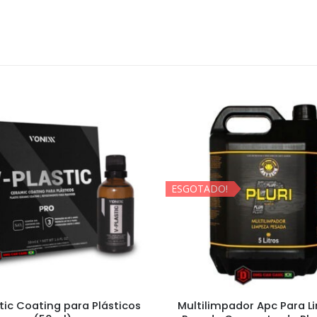
DO!
ESGOTADO!
impador Apc Para Limpeza
Limpa Vidros Spray Eas