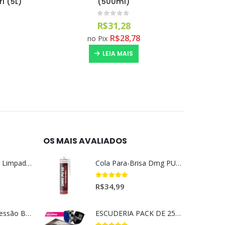
Wax Easytech (500ml)
EasyTe
0
out of 5
R$
39,99
R$
36,79
no Pix
COMPRAR
OS MAIS AVALIADOS
Magil Clean Ultra Limpador AutoClean Uso Geral 5L
Cola Para-Brisa Dmg PU55 Secagem Rápida (400gr)
5.00
out of 5
R$
34,99
Lavadora Alta Pressão Bateria 18v 1bat 3a Makita Dhw180zc
ESCUDERIA PACK DE 25UN BELISSIMA