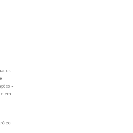
uados –
ve
ações –
uto em
tróleo.