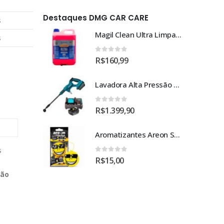
Destaques DMG CAR CARE
s
Magil Clean Ultra Limpador AutoClean Uso Geral 5L
Magil Clean Ultra Limpador AutoClean Uso Geral 5L
s
0
out of 5
R$
160,99
Lavadora Alta Pressão Bateria 18v 1bat 3a Makita Dhw180zc
Lavadora Alta Pressão Bateria 18v 1bat 3a Makita Dhw180zc
0
out of 5
R$
1.399,90
Aromatizantes Areon Smile Black Crystal (1un)
Aromatizantes Areon Smile Black Crystal (1un)
s
0
out of 5
R$
15,00
ção