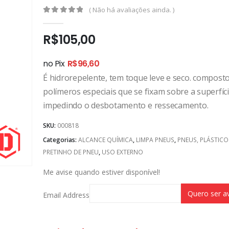
( Não há avaliações ainda. )
0
out of 5
R$
105,00
no Pix
R$
96,60
É hidrorepelente, tem toque leve e seco. compost
polímeros especiais que se fixam sobre a superfíc
impedindo o desbotamento e ressecamento.
SKU:
000818
Categorias:
ALCANCE QUÍMICA
,
LIMPA PNEUS
,
PNEUS, PLÁSTICOS
PRETINHO DE PNEU
,
USO EXTERNO
Me avise quando estiver disponível!
Email Address