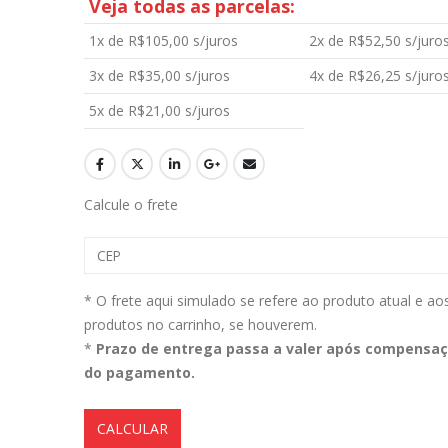
Veja todas as parcelas:
1x de
R$
105,00
s/juros
2x de
R$
52,50
s/juro
Magil Clean Ultra Limpador AutoClean Uso Geral 5L
3x de
R$
35,00
s/juros
4x de
R$
26,25
s/juro
5x de
R$
21,00
s/juros
0
out of 5
0
out of 5
R$
160,99
R$
160,99
Lavadora Alta Pressão Bateria 18v 1bat 3a Makita Dhw180zc
Calcule o frete
0
out of 5
0
out of 5
R$
1.399,90
R$
1.399,90
Aromatizantes Areon Smile Black Crystal (1un)
* O frete aqui simulado se refere ao produto atual e ao
0
out of 5
0
out of 5
R$
15,00
R$
15,00
produtos no carrinho, se houverem.
*
Prazo de entrega passa a valer após compensa
do pagamento.
CALCULAR