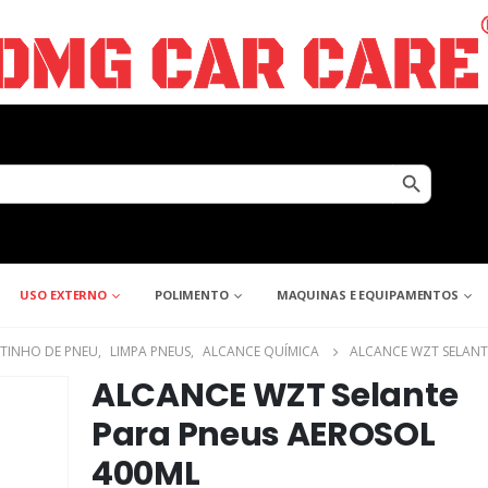
Search Button
USO EXTERNO
POLIMENTO
MAQUINAS E EQUIPAMENTOS
ETINHO DE PNEU
,
LIMPA PNEUS
,
ALCANCE QUÍMICA
ALCANCE WZT SELANT
ALCANCE WZT Selante
Para Pneus AEROSOL
400ML