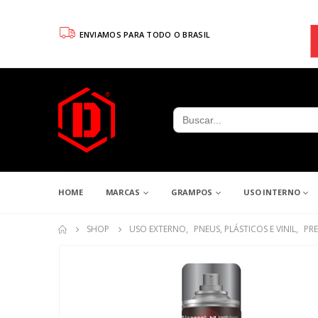
ENVIAMOS PARA TODO O BRASIL
Search
for:
HOME
MARCAS
GRAMPOS
USO INTERNO
SHOP
USO EXTERNO
,
PNEUS, PLÁSTICOS E VINIL
,
PR