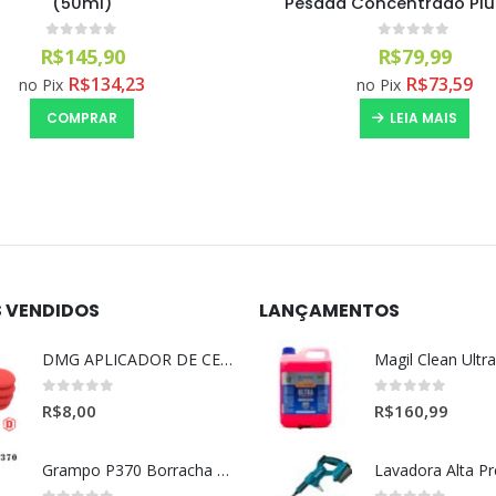
a Concentrado Pluri (5L)
(500ml)
0
out of 5
0
out of 5
R$
79,99
R$
31,28
R$
73,59
R$
28,78
no Pix
no Pix
LEIA MAIS
LEIA MAIS
S VENDIDOS
LANÇAMENTOS
DMG APLICADOR DE CERA ULTRA MACIO VERMELHO l
0
out of 5
0
out of 5
R$
8,00
R$
160,99
Grampo P370 Borracha Porta (HONDA-TOYOTA)