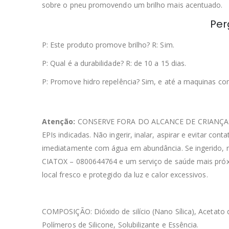
sobre o pneu promovendo um brilho mais acentuado.
Per
P: Este produto promove brilho? R: Sim.
P: Qual é a durabilidade? R: de 10 a 15 dias.
P: Promove hidro repelência? Sim, e até a maquinas co
Atenção:
CONSERVE FORA DO ALCANCE DE CRIANÇAS E
EPIs indicadas. Não ingerir, inalar, aspirar e evitar co
imediatamente com água em abundância. Se ingerido, 
CIATOX – 0800644764 e um serviço de saúde mais próx
local fresco e protegido da luz e calor excessivos.
COMPOSIÇÃO: Dióxido de silício (Nano Sílica), Acetato de
Polímeros de Silicone, Solubilizante e Essência.