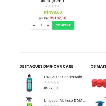
(50ml)
Pesad
0
out of 5
R$
145,90
R$
134,23
no Pix
COMPRAR
DESTAQUES DMG CAR CARE
OS MAI
Lava Autos Concentrado NEV (nevada) 1:400 (500ml)
0
out of 5
R$
27,99
Limpador Multiuso DOM (Dominos) Dmg Pronto P/Uso (500ml)