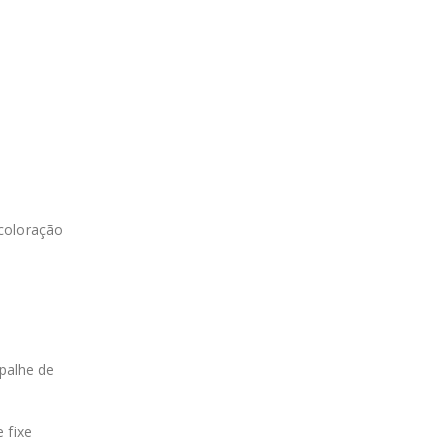
scoloração
spalhe de
 fixe