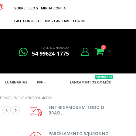
SOBRE
BLOG
MINHA CONTA
FALE CONOSCO – DMG CAR CARE
LOG IN
FALE CONOSCO
0
54 99624-1775
NOVIDADES
LUMINÁRIAS
PPF
LANÇAMENTOS DO MÊS!
E PARA PNEUS AEROSOL 400ML
ENTREGAMOS EM TODO O
BRASIL
PARCELAMENTO S/JUROS NO