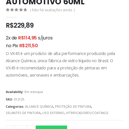
AUTOMOTIVO 60ML
( Não há avaliações ainda. )
0
out of 5
R$
229,89
2x de
R$
114,95
s/juros
no Pix
R$
211,50
O VX45 é um produto de alta performance produzido pela
Alcance Química, única fábrica de vidro líquido no Brasil. O
VX45 é recomendado para a proteção de pinturas em
automóveis, aeronaves e embarcações.
Availability:
Em estoque
SKU:
012125
Categorias:
ALCANCE QUÍMICA
,
PROTEÇÃO DE PINTURA
,
SELANTES DE PINTURA
,
USO EXTERNO
,
VITRIFICADORES/COATINGS