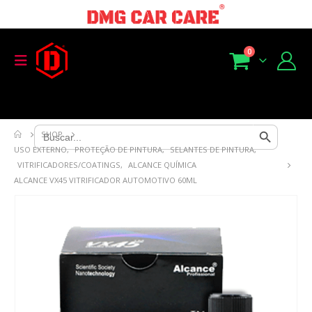
0
Search Button
Search
SHOP
for:
USO EXTERNO
,
PROTEÇÃO DE PINTURA
,
SELANTES DE PINTURA
,
VITRIFICADORES/COATINGS
,
ALCANCE QUÍMICA
ALCANCE VX45 VITRIFICADOR AUTOMOTIVO 60ML