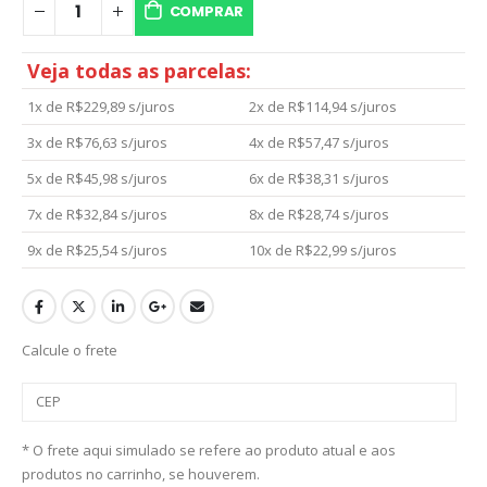
COMPRAR
Veja todas as parcelas:
1x de
R$
229,89
s/juros
2x de
R$
114,94
s/juros
3x de
R$
76,63
s/juros
4x de
R$
57,47
s/juros
5x de
R$
45,98
s/juros
6x de
R$
38,31
s/juros
7x de
R$
32,84
s/juros
8x de
R$
28,74
s/juros
9x de
R$
25,54
s/juros
10x de
R$
22,99
s/juros
Calcule o frete
* O frete aqui simulado se refere ao produto atual e aos
produtos no carrinho, se houverem.