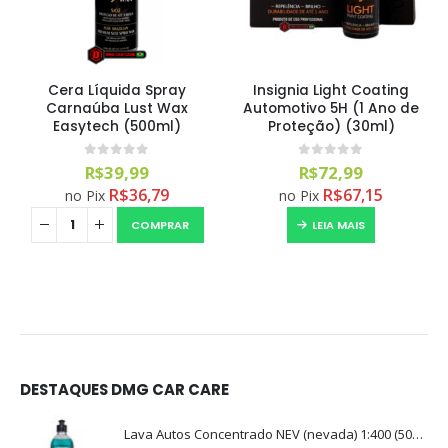
Cera Líquida Spray
Insignia Light Coating
Carnaúba Lust Wax
Automotivo 5H (1 Ano de
Easytech (500ml)
Proteção) (30ml)
0
out of 5
0
out of 5
R$
39,99
R$
72,99
R$
36,79
R$
67,15
no Pix
no Pix
COMPRAR
LEIA MAIS
DESTAQUES DMG CAR CARE
Lava Autos Concentrado NEV (nevada) 1:400 (500ml)