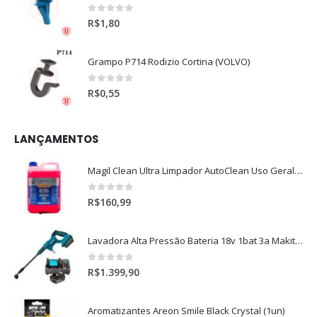
0
out of 5
R$
1,80
Grampo P714 Rodizio Cortina (VOLVO)
0
out of 5
R$
0,55
LANÇAMENTOS
Magil Clean Ultra Limpador AutoClean Uso Geral 5L
0
out of 5
R$
160,99
Lavadora Alta Pressão Bateria 18v 1bat 3a Makita Dhw180zc
0
out of 5
R$
1.399,90
Aromatizantes Areon Smile Black Crystal (1un)