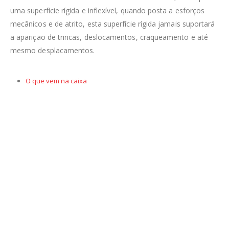
uma superfície rígida e inflexível, quando posta a esforços
mecânicos e de atrito, esta superfície rígida jamais suportar
a aparição de trincas, deslocamentos, craqueamento e até
mesmo desplacamentos.
O que vem na caixa
O MAIS COMPLETO VITRIFICADOR DO MERCADO
Alem de proporcionar um incrível visual, proporcionando um
brilho intenso, profundidade de cor e o toque extremamente
liso e aveludado, o VX45 quando é bem integrado ao verniz
automotivo é capaz de protege-lo contra fezes de aves,