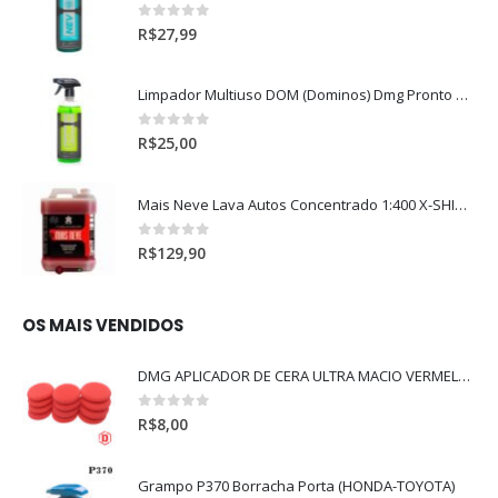
0
out of 5
R$
27,99
Limpador Multiuso DOM (Dominos) Dmg Pronto P/Uso (500ml)
0
out of 5
R$
25,00
Mais Neve Lava Autos Concentrado 1:400 X-SHINE 5Litros
0
out of 5
R$
129,90
OS MAIS VENDIDOS
DMG APLICADOR DE CERA ULTRA MACIO VERMELHO l
0
out of 5
R$
8,00
Grampo P370 Borracha Porta (HONDA-TOYOTA)