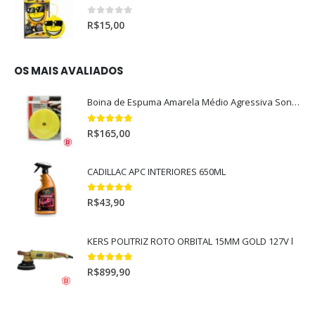
0
out of 5
R$
15,00
OS MAIS AVALIADOS
Boina de Espuma Amarela Médio Agressiva Sonax (5")
5.00
out of 5
R$
165,00
CADILLAC APC INTERIORES 650ML
5.00
out of 5
R$
43,90
KERS POLITRIZ ROTO ORBITAL 15MM GOLD 127V l
5.00
out of 5
R$
899,90