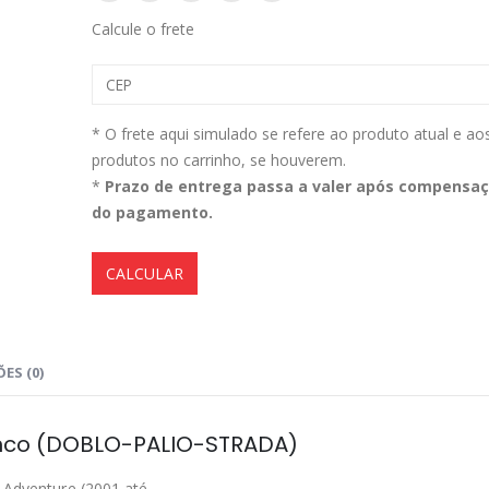
Calcule o frete
Aromatizante Tênis Areon Fresh Wave New Car / Carro Novo
0
out of 5
0
out of 5
R$
29,99
R$
29,99
* O frete aqui simulado se refere ao produto atual e ao
produtos no carrinho, se houverem.
Selador Cerâmico Sonax Xtreme Ceramic Spray + Seal (750ml)
*
Prazo de entrega passa a valer após compensa
do pagamento.
0
out of 5
0
out of 5
R$
234,99
R$
234,99
CALCULAR
Ceramic Spray Coating Sonax 750ml
0
out of 5
0
out of 5
R$
259,90
R$
259,90
ES (0)
anco (DOBLO-PALIO-STRADA)
a Adventure (2001 até