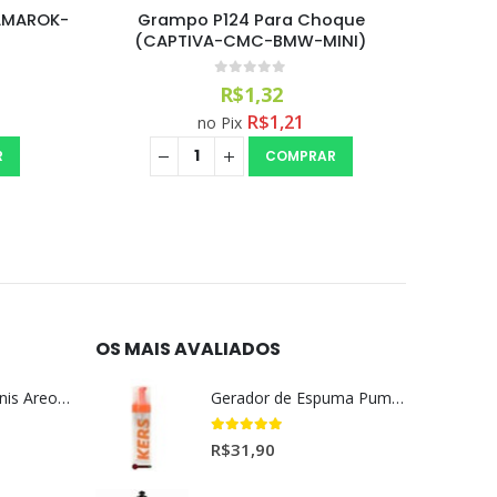
(AMAROK-
Grampo P124 Para Choque
Grampo
)
(CAPTIVA-CMC-BMW-MINI)
0
out of 5
R$
1,32
R$
1,21
no Pix
R
COMPRAR
OS MAIS AVALIADOS
Aromatizante Tênis Areon Fresh Wave New Car / Carro Novo
Gerador de Espuma Pump Espuma Kers (200ml)
5.00
out of 5
R$
31,90