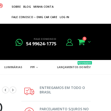
SOBRE
BLOG
MINHA CONTA
FALE CONOSCO – DMG CAR CARE
LOG IN
FALE CONOSCO
0
54 99624-1775
NOVIDADES
LUMINÁRIAS
PPF
LANÇAMENTOS DO MÊS!
ENTREGAMOS EM TODO O
BRASIL
)
PARCELAMENTO S/JUROS NO