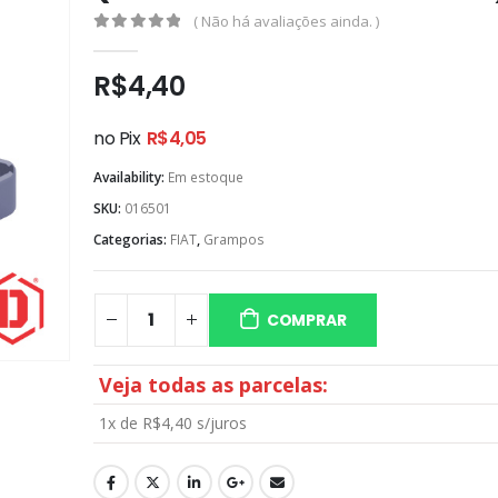
( Não há avaliações ainda. )
0
out of 5
R$
4,40
no Pix
R$
4,05
Availability:
Em estoque
SKU:
016501
Categorias:
FIAT
,
Grampos
COMPRAR
Veja todas as parcelas:
1x de
R$
4,40
s/juros