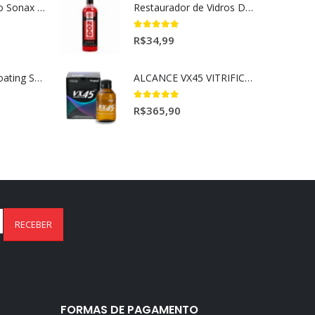
Selador Cerâmico Sonax Xtreme Ceramic Spray + Seal (750ml)
Restaurador de Vidros DOZ Dmg (500ml)
5.00
out of 5
R$
34,99
Ceramic Spray Coating Sonax 750ml
ALCANCE VX45 VITRIFICADOR AUTOMOTIVO 100ML
5.00
out of 5
R$
365,90
FORMAS DE PAGAMENTO