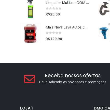
Limpador Multiuso DOM (Dominos) Dmg Pronto P/Uso (500ml)
0
out of 5
R$
25,00
Mais Neve Lava Autos Concentrado 1:400 X-SHINE 5Litros
0
out of 5
R$
129,90
Receba nossas ofertas
Fique sabendo as novidades e promoções
LOJA 1
DMG CA