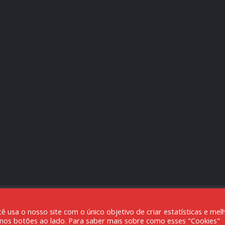
usa o nosso site com o único objetivo de criar estatísticas e mel
.727/0001-80
o nos botões ao lado. Para saber mais sobre como esses "Cookies"