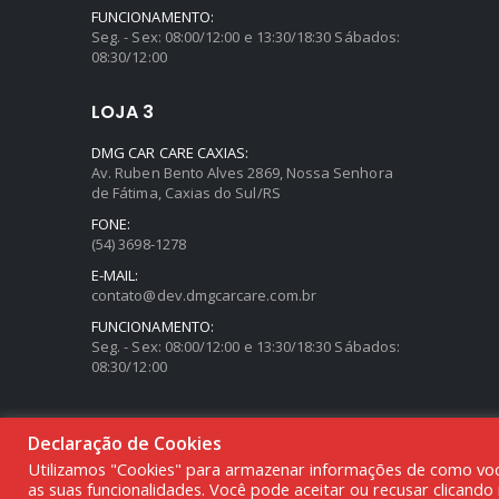
FUNCIONAMENTO:
Seg. - Sex: 08:00/12:00 e 13:30/18:30 Sábados:
08:30/12:00
LOJA 3
DMG CAR CARE CAXIAS:
Av. Ruben Bento Alves 2869, Nossa Senhora
de Fátima, Caxias do Sul/RS
FONE:
(54) 3698-1278
E-MAIL:
contato@dev.dmgcarcare.com.br
FUNCIONAMENTO:
Seg. - Sex: 08:00/12:00 e 13:30/18:30 Sábados:
08:30/12:00
Declaração de Cookies
Utilizamos "Cookies" para armazenar informações de como você 
© DMG PARTS COMÉRCIO DE PRODUTOS AUTOMOTIVOS - 20.387
as suas funcionalidades. Você pode aceitar ou recusar clicand