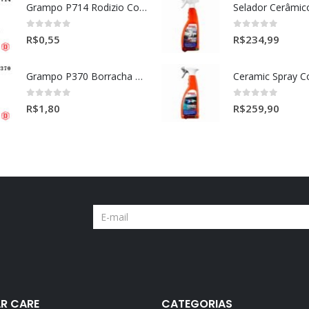
Grampo P714 Rodizio Cortina (VOLVO)
0
out of 5
0
out of 5
R$
0,55
R$
234,99
Grampo P370 Borracha Porta (HONDA-TOYOTA)
0
out of 5
0
out of 5
R$
1,80
R$
259,90
R CARE
CATEGORIAS