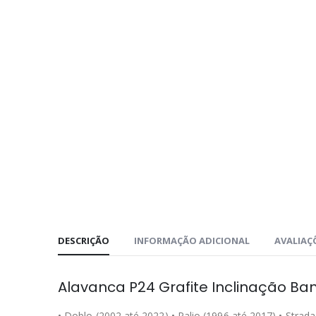
DESCRIÇÃO
INFORMAÇÃO ADICIONAL
AVALIAÇÕ
Alavanca P24 Grafite Inclinação B
• Doblo (2002 até 2022) • Palio (1996 até 2017) • Strad