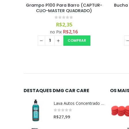
rande
Grampo P100 Para Barro (CAPTUR-
Bucha 
ELTA)
CLIO-MASTER QUADRADO)
0
out of 5
R$
2,35
R$
2,16
no Pix
COMPRAR
DESTAQUES DMG CAR CARE
OS MAI
Lava Autos Concentrado NEV (nevada) 1:400 (500ml)
0
out of 5
R$
27,99