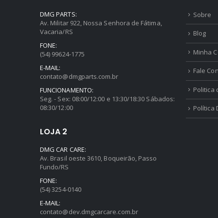
DMG PARTS:
Sobre
Av. Militar 922, Nossa Senhora de Fátima,
Vacaria/RS
Blog
FONE:
Minha C
(54) 99624-1775
E-MAIL:
Fale Co
contato@dmgparts.com.br
Politica
FUNCIONAMENTO:
Seg. - Sex: 08:00/12:00 e 13:30/18:30 Sábados:
08:30/12:00
Política
LOJA 2
DMG CAR CARE:
Av. Brasil oeste 3610, Boqueirão, Passo
Fundo/RS
FONE:
(54) 3254-0140
E-MAIL:
contato@dev.dmgcarcare.com.br