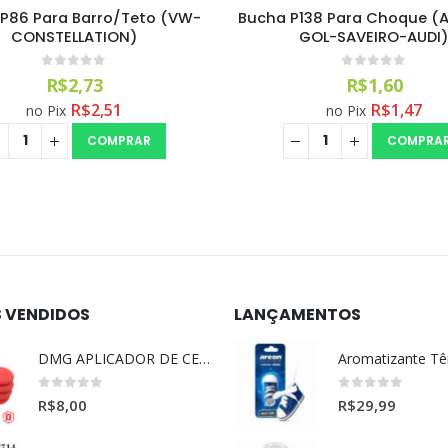
P86 Para Barro/Teto (VW-
Bucha P138 Para Choque 
CONSTELLATION)
GOL-SAVEIRO-AUDI
0
out of 5
0
out of 5
R$
2,73
R$
1,60
R$
2,51
R$
1,47
no Pix
no Pix
COMPRAR
COMPRA
S VENDIDOS
LANÇAMENTOS
DMG APLICADOR DE CERA ULTRA MACIO VERMELHO l
0
out of 5
0
out of 5
R$
8,00
R$
29,99