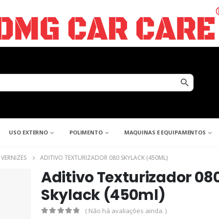
Search Button
USO EXTERNO
POLIMENTO
MAQUINAS E EQUIPAMENTOS
 VERNIZES
ADITIVO TEXTURIZADOR 080 SKYLACK (450ML)
Aditivo Texturizador 08
Skylack (450ml)
( Não há avaliações ainda. )