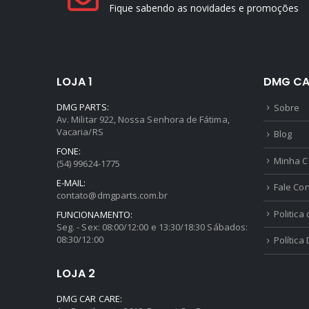
LOJA 1
DMG CA
DMG PARTS:
Sobre
Av. Militar 922, Nossa Senhora de Fátima,
Vacaria/RS
Blog
FONE:
Minha C
(54) 99624-1775
E-MAIL:
Fale Co
contato@dmgparts.com.br
Politica
FUNCIONAMENTO:
Seg. - Sex: 08:00/12:00 e 13:30/18:30 Sábados:
08:30/12:00
Política
LOJA 2
DMG CAR CARE:
Av. Brasil oeste 3610, Boqueirão, Passo