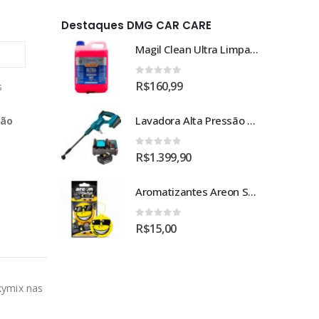
Destaques DMG CAR CARE
Magil Clean Ultra Limpador AutoClean Uso Geral 5L
Magil Clean Ultra Limpador AutoClean Uso Geral 5L
0
out of 5
R$
160,99
s
Lavadora Alta Pressão Bateria 18v 1bat 3a Makita Dhw180zc
Lavadora Alta Pressão Bateria 18v 1bat 3a Makita Dhw180zc
ção
0
out of 5
R$
1.399,90
Aromatizantes Areon Smile Black Crystal (1un)
Aromatizantes Areon Smile Black Crystal (1un)
0
out of 5
R$
15,00
kymix nas