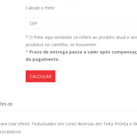
Calcule o frete
Magil Clean Ultra Limpador AutoClean Uso Geral 5L
0
out of 5
0
out of 5
R$
160,99
R$
160,99
* O frete aqui simulado se refere ao produto atual e ao
produtos no carrinho, se houverem.
Lavadora Alta Pressão Bateria 18v 1bat 3a Makita Dhw180zc
*
Prazo de entrega passa a valer após compensa
do pagamento.
0
out of 5
0
out of 5
R$
1.399,90
R$
1.399,90
CALCULAR
Aromatizantes Areon Smile Black Crystal (1un)
0
out of 5
0
out of 5
R$
15,00
R$
15,00
ES (0)
ara criar efeito Texturizador em cores diversas em Tinta Pronta e S
rocelulose.