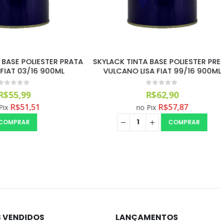
TINTA BASE POLIESTER PRETO
SKYLACK TINTA BASE POLIES
NO LISA FIAT 99/16 900ML
UNIVERSAL LISA VW 94 
0
out of 5
0
out of 5
R$
62,90
R$
52,00
R$
57,87
R$
47,84
no Pix
no Pix
COMPRAR
COMPRA
S VENDIDOS
LANÇAMENTOS