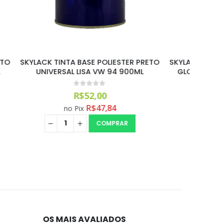
TER PRETO
SKYLACK TINTA BASE POLIESTER PRATA
SKYL
900ML
GLOBAL MET. HONDA 06/16 900ML
BRANCO 
0
out of 5
R$
58,99
R$
54,27
no Pix
R
COMPRAR
OS MAIS AVALIADOS