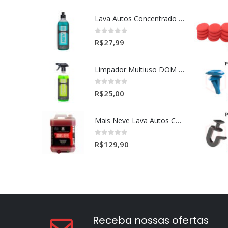
Lava Autos Concentrado NEV (nevada) 1:400 (500ml)
0
out of 5
R$
27,99
Limpador Multiuso DOM (Dominos) Dmg Pronto P/Uso (500ml)
0
out of 5
R$
25,00
Mais Neve Lava Autos Concentrado 1:400 X-SHINE 5Litros
0
out of 5
R$
129,90
Receba nossas ofertas
Fique sabendo as novidades e promoções