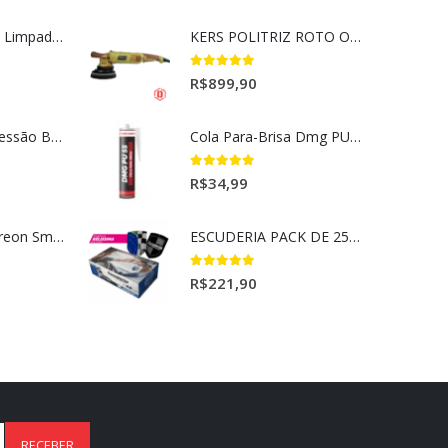
Magil Clean Ultra Limpador AutoClean Uso Geral 5L
KERS POLITRIZ ROTO ORBITAL 15MM GOLD 127V l
5.00
out of 5
R$
899,90
Lavadora Alta Pressão Bateria 18v 1bat 3a Makita Dhw180zc
Cola Para-Brisa Dmg PU55 Secagem Rápida (400gr)
5.00
out of 5
R$
34,99
Aromatizantes Areon Smile Black Crystal (1un)
ESCUDERIA PACK DE 25UN BELISSIMA
5.00
out of 5
R$
221,90