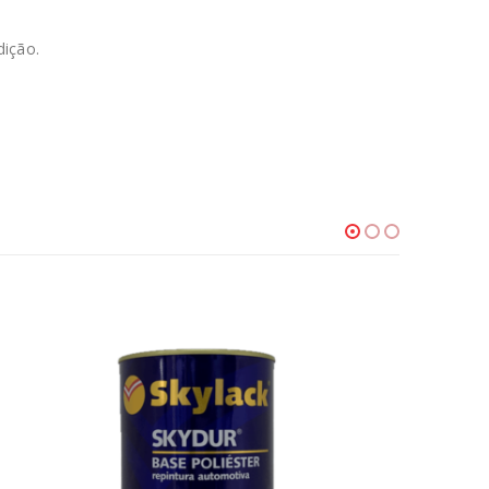
dição.