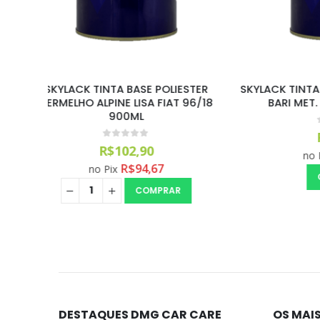
ESTER
SKYLACK TINTA BASE POLIESTER PRATA
SKYLACK 
 96/18
BARI MET. FIAT 03/16 900ML
VULCA
0
out of 5
R$
55,99
R$
51,51
no Pix
COMPRAR
DESTAQUES DMG CAR CARE
OS MAI