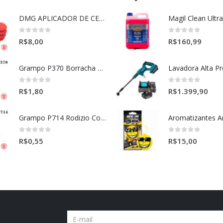
DMG APLICADOR DE CERA ULTRA MACIO VERMELHO l
0
out of 5
0
out of 5
R$
8,00
R$
160,99
Grampo P370 Borracha Porta (HONDA-TOYOTA)
0
out of 5
0
out of 5
R$
1,80
R$
1.399,90
Grampo P714 Rodizio Cortina (VOLVO)
0
out of 5
0
out of 5
R$
0,55
R$
15,00