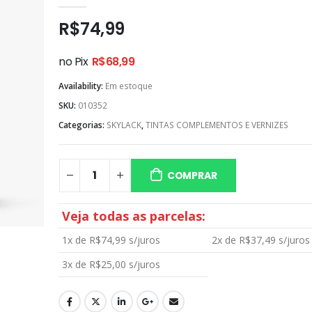
0
out of 5
R$
74,99
no Pix
R$
68,99
Availability:
Em estoque
SKU:
010352
Categorias:
SKYLACK
,
TINTAS COMPLEMENTOS E VERNIZES
COMPRAR
Veja todas as parcelas:
1x de
R$
74,99
s/juros
2x de
R$
37,49
s/juros
3x de
R$
25,00
s/juros