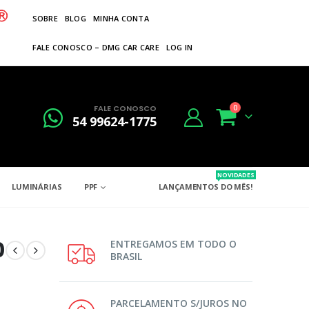
SOBRE
BLOG
MINHA CONTA
FALE CONOSCO – DMG CAR CARE
LOG IN
FALE CONOSCO
0
54 99624-1775
NOVIDADES
LUMINÁRIAS
PPF
LANÇAMENTOS DO MÊS!
0
ENTREGAMOS EM TODO O
BRASIL
PARCELAMENTO S/JUROS NO