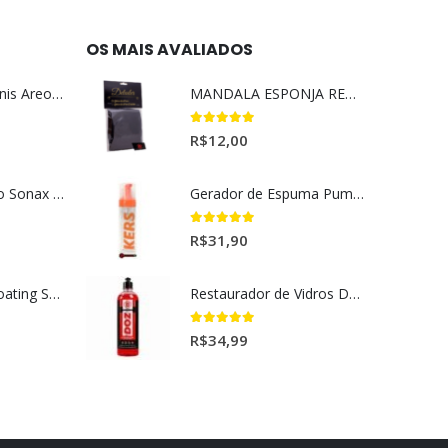
OS MAIS AVALIADOS
Aromatizante Tênis Areon Fresh Wave New Car / Carro Novo
MANDALA ESPONJA REMOVEDORA DE INSETO
5.00
out of 5
R$
12,00
Selador Cerâmico Sonax Xtreme Ceramic Spray + Seal (750ml)
Gerador de Espuma Pump Espuma Kers (200ml)
5.00
out of 5
R$
31,90
Ceramic Spray Coating Sonax 750ml
Restaurador de Vidros DOZ Dmg (500ml)
5.00
out of 5
R$
34,99