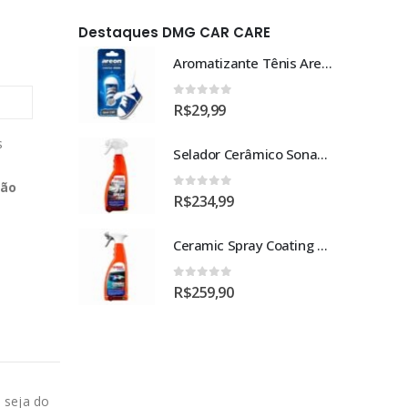
Destaques DMG CAR CARE
Aromatizante Tênis Areon Fresh Wave New Car / Carro Novo
Aromatizante Tênis Areon Fresh Wave New Car / Carro Novo
0
out of 5
R$
29,99
s
Selador Cerâmico Sonax Xtreme Ceramic Spray + Seal (750ml)
Selador Cerâmico Sonax Xtreme Ceramic Spray + Seal (750ml)
ção
0
out of 5
R$
234,99
Ceramic Spray Coating Sonax 750ml
Ceramic Spray Coating Sonax 750ml
0
out of 5
R$
259,90
 seja do