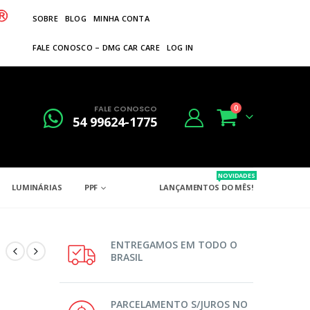
SOBRE
BLOG
MINHA CONTA
FALE CONOSCO – DMG CAR CARE
LOG IN
FALE CONOSCO
0
54 99624-1775
NOVIDADES
LUMINÁRIAS
PPF
LANÇAMENTOS DO MÊS!
ENTREGAMOS EM TODO O
BRASIL
PARCELAMENTO S/JUROS NO