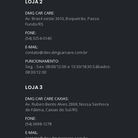
LOJA 2
DMG CAR CARE:
Av. Brasil oeste 3610, Boqueirão, Passo
Fundo/RS
FONE:
(54) 3254-0140
E-MAIL:
contato@dev.dmgcarcare.com.br
FUNCIONAMENTO:
Seg. - Sex: 08:00/12:00 e 13:30/18:30 Sábados:
08:30/12:00
LOJA 3
DMG CAR CARE CAXIAS:
Av. Ruben Bento Alves 2869, Nossa Senhora
de Fátima, Caxias do Sul/RS
FONE:
(54) 3698-1278
E-MAIL:
contato@dev.dmgcarcare.com.br