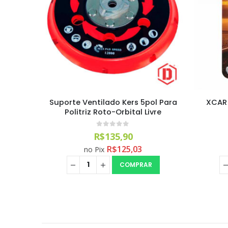
ol Para
XCAR AROMATIZANTE FOLHINHA
Boné 
vre
ROUTE TEXAS
0
out of 5
R$
10,90
R$
10,03
no Pix
COMPRAR