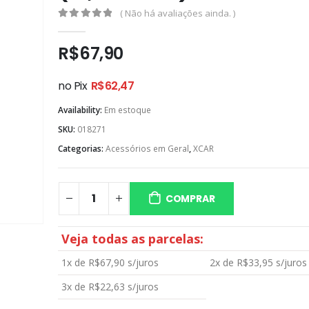
( Não há avaliações ainda. )
0
out of 5
R$
67,90
no Pix
R$
62,47
Availability:
Em estoque
SKU:
018271
Categorias:
Acessórios em Geral
,
XCAR
COMPRAR
Veja todas as parcelas:
1x de
R$
67,90
s/juros
2x de
R$
33,95
s/juros
3x de
R$
22,63
s/juros