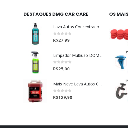
DESTAQUES DMG CAR CARE
OS MAI
Lava Autos Concentrado NEV (nevada) 1:400 (500ml)
0
out of 5
R$
27,99
Limpador Multiuso DOM (Dominos) Dmg Pronto P/Uso (500ml)
0
out of 5
R$
25,00
Mais Neve Lava Autos Concentrado 1:400 X-SHINE 5Litros
0
out of 5
R$
129,90