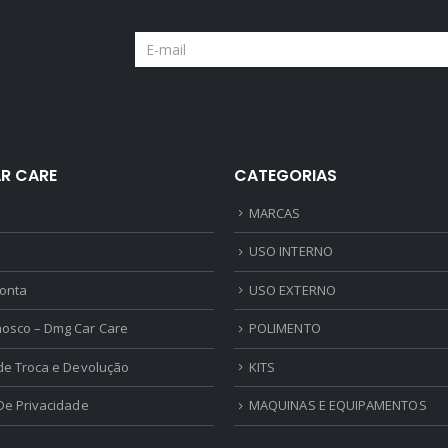
R CARE
CATEGORIAS
MARCAS
USO INTERNO
onta
USO EXTERNO
nosco – Dmg Car Care
POLIMENTO
 de Troca e Devolução
KITS
 De Privacidade
MAQUINAS E EQUIPAMENTOS