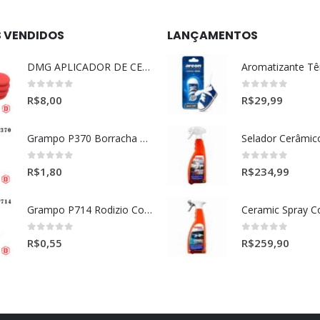
S VENDIDOS
LANÇAMENTOS
DMG APLICADOR DE CERA ULTRA MACIO VERMELHO l
0
out of 5
0
out of 5
R$
8,00
R$
29,99
Grampo P370 Borracha Porta (HONDA-TOYOTA)
0
out of 5
0
out of 5
R$
1,80
R$
234,99
Grampo P714 Rodizio Cortina (VOLVO)
0
out of 5
0
out of 5
R$
0,55
R$
259,90