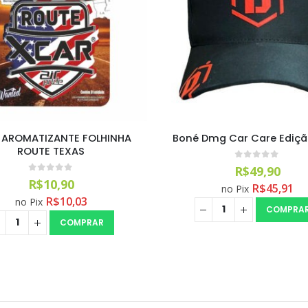
Dmg Car Care Edição 2025
Pistola de Ar Curta Premi
Tools (1und)
0
out of 5
R$
49,90
0
out of 5
R$
75,90
R$
45,91
no Pix
R$
69,83
no Pix
COMPRAR
COMPRA