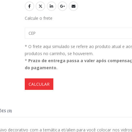
Calcule o frete
Aromatizante Tênis Areon Fresh Wave New Car / Carro Novo
0
out of 5
0
out of 5
R$
29,99
R$
29,99
* O frete aqui simulado se refere ao produto atual e ao
Selador Cerâmico Sonax Xtreme Ceramic Spray + Seal (750ml)
produtos no carrinho, se houverem.
*
Prazo de entrega passa a valer após compensa
0
out of 5
0
out of 5
R$
234,99
R$
234,99
do pagamento.
Ceramic Spray Coating Sonax 750ml
CALCULAR
0
out of 5
0
out of 5
R$
259,90
R$
259,90
ES (0)
vo decorativo com a temática et/alien para você colocar nos vidros