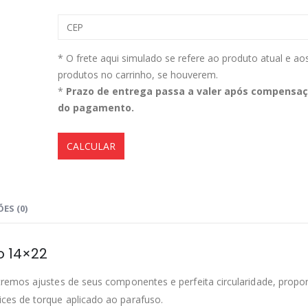
Aromatizante Tênis Areon Fresh Wave New Car / Carro Novo
* O frete aqui simulado se refere ao produto atual e ao
produtos no carrinho, se houverem.
0
out of 5
0
out of 5
R$
29,99
R$
29,99
*
Prazo de entrega passa a valer após compensa
do pagamento.
Selador Cerâmico Sonax Xtreme Ceramic Spray + Seal (750ml)
CALCULAR
0
out of 5
0
out of 5
R$
234,99
R$
234,99
Ceramic Spray Coating Sonax 750ml
ES (0)
0
out of 5
0
out of 5
R$
259,90
R$
259,90
o 14×22
remos ajustes de seus componentes e perfeita circularidade, propo
es de torque aplicado ao parafuso.