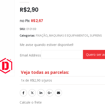
0
out of 5
R$
2,90
no Pix
R$
2,67
SKU:
010169
Categorias:
FIXAÇÃO
,
MAQUINAS E EQUIPAMENTOS
,
SUPRENS
Me avise quando estiver disponível!
Email Address
Veja todas as parcelas:
1x de
R$
2,90
s/juros
Calcule o frete