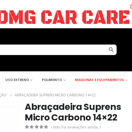
Search Button
USO EXTERNO
POLIMENTO
MAQUINAS E EQUIPAMENTOS
AÇÃO
ABRAÇADEIRA SUPRENS MICRO CARBONO 14×22
Abraçadeira Suprens
Micro Carbono 14×22
( Não há avaliações ainda. )