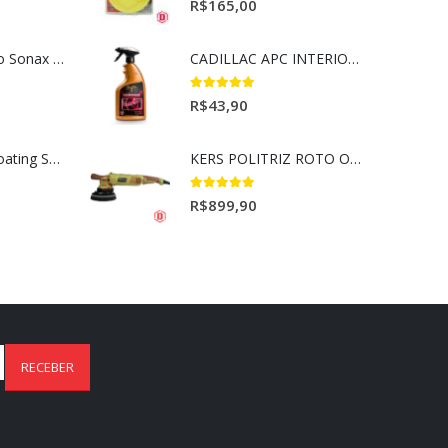
5.00
out of 5
R$
165,00
Selador Cerâmico Sonax Xtreme Ceramic Spray + Seal (750ml)
CADILLAC APC INTERIORES 650ML
5.00
out of 5
R$
43,90
Ceramic Spray Coating Sonax 750ml
KERS POLITRIZ ROTO ORBITAL 15MM GOLD 127V l
5.00
out of 5
R$
899,90