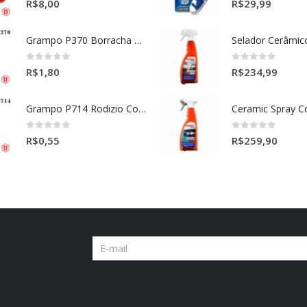
0
out of 5
0
out of 5
R$
8,00
R$
29,99
Grampo P370 Borracha Porta (HONDA-TOYOTA)
0
out of 5
0
out of 5
R$
1,80
R$
234,99
Grampo P714 Rodizio Cortina (VOLVO)
0
out of 5
0
out of 5
R$
0,55
R$
259,90