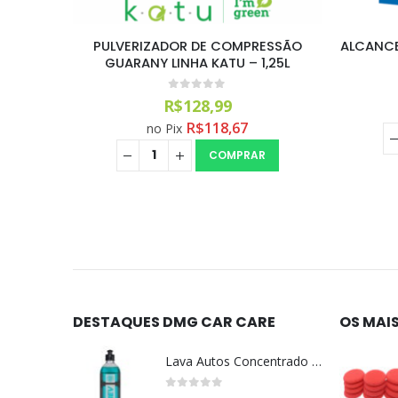
ESSÃO
ALCANCE BOINA DUNE LÃ HYBRID 6POL
Pulve
,25L
Resiste
0
out of 5
R$
63,90
R$
58,79
no Pix
COMPRAR
DESTAQUES DMG CAR CARE
OS MAI
Lava Autos Concentrado NEV (nevada) 1:400 (500ml)