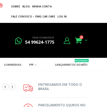
SOBRE
BLOG
MINHA CONTA
FALE CONOSCO – DMG CAR CARE
LOG IN
FALE CONOSCO
0
54 99624-1775
NOVIDADES
LUMINÁRIAS
PPF
LANÇAMENTOS DO MÊS!
ENTREGAMOS EM TODO O
BRASIL
PARCELAMENTO S/JUROS NO