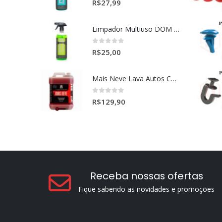
0
out of 5
R$
27,99
Limpador Multiuso DOM (Dominos) Dmg Pronto P/Uso (500ml)
0
out of 5
R$
25,00
Mais Neve Lava Autos Concentrado 1:400 X-SHINE 5Litros
0
out of 5
R$
129,90
Receba nossas ofertas
Fique sabendo as novidades e promoções