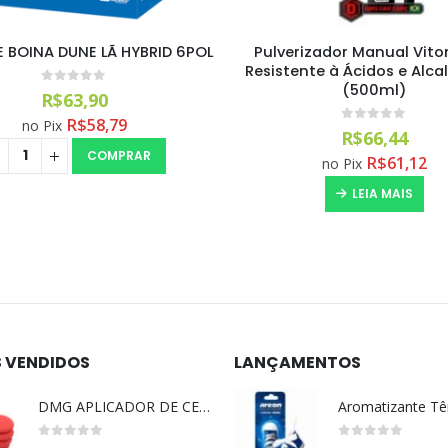
rizador Manual Viton Ultra
ALCANCE BOINA DUNE LÃ HYB
nte à Ácidos e Alcalinos DB
(500ml)
0
out of 5
R$
33,90
R$
31,19
no Pix
0
out of 5
R$
66,44
COMPRA
R$
61,12
no Pix
LEIA MAIS
S VENDIDOS
LANÇAMENTOS
DMG APLICADOR DE CERA ULTRA MACIO VERMELHO l