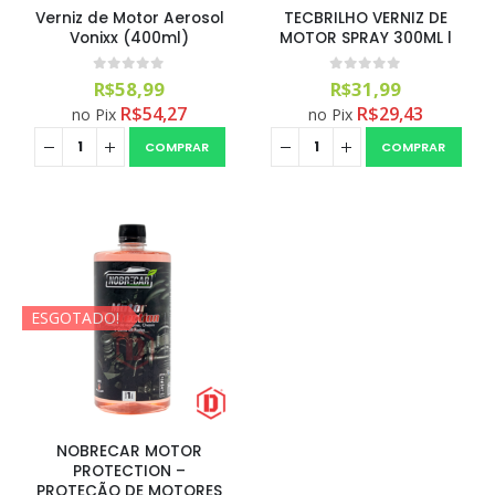
Verniz de Motor Aerosol
TECBRILHO VERNIZ DE
Vonixx (400ml)
MOTOR SPRAY 300ML l
0
out of 5
0
out of 5
R$
58,99
R$
31,99
R$
54,27
R$
29,43
no Pix
no Pix
COMPRAR
COMPRAR
Aromatizante Tênis Areon Fresh Wave New Car / Carro Novo
0
out of 5
R$
29,99
Selador Cerâmico Sonax Xtreme Ceramic Spray + Seal (750ml)
ESGOTADO!
0
out of 5
R$
234,99
Ceramic Spray Coating Sonax 750ml
0
out of 5
R$
259,90
NOBRECAR MOTOR
PROTECTION –
PROTEÇÃO DE MOTORES