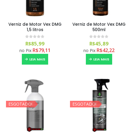
Verniz de Motor Vex DMG
Verniz de Motor Vex DMG
1,5 litros
500ml
0
out of 5
0
out of 5
R$
85,99
R$
45,89
R$
79,11
R$
42,22
no Pix
no Pix
LEIA MAIS
LEIA MAIS
ESGOTADO!
ESGOTADO!