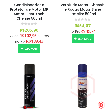
Condicionador e
Verniz de Motor, Chassis
Protetor de Motor MP
e Rodas Motor Shine
Motor Plast Koch
Protelim 500ml
Chemie 500ml
0
out of 5
R$
54,07
0
out of 5
R$
205,90
R$
49,74
no Pix
R$
102,95
2x de
s/juros
LEIA MAIS
R$
189,43
no Pix
LEIA MAIS