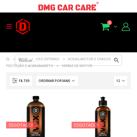
0
Search Button
Search
SHOP
USO EXTERNO
RODAS,MOTOR E CHASSIS
for:
PROTEÇÃO E ACABAMANETO
VERNIZ DE MOTOR
FILTER
ESGOTADO!
ESGOTADO!