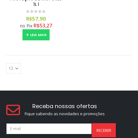
1L l
0
out of 5
R$
57,90
R$
53,27
no Pix
LEIA MAIS
Receba nossas ofertas
Fique sabendo as novidades e promoções