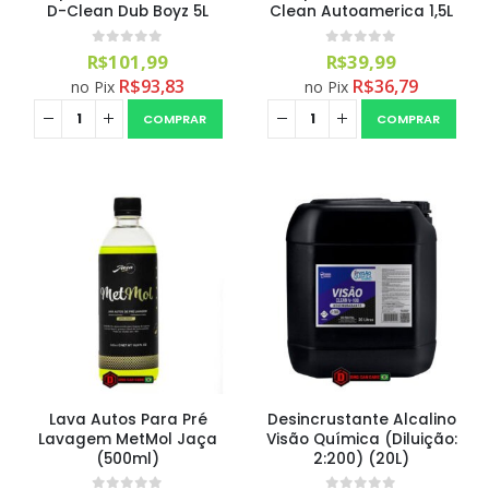
D-Clean Dub Boyz 5L
Clean Autoamerica 1,5L
0
out of 5
0
out of 5
R$
101,99
R$
39,99
R$
93,83
R$
36,79
no Pix
no Pix
COMPRAR
COMPRAR
Lava Autos Para Pré
Desincrustante Alcalino
Lavagem MetMol Jaça
Visão Química (Diluição:
(500ml)
2:200) (20L)