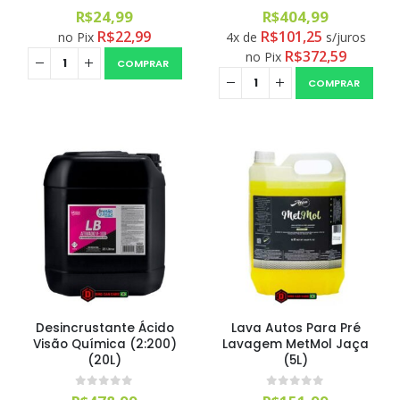
0
out of 5
0
out of 5
R$
24,99
R$
404,99
R$
22,99
R$
101,25
no Pix
4x de
s/juros
R$
372,59
no Pix
COMPRAR
COMPRAR
Desincrustante Ácido
Lava Autos Para Pré
Visão Química (2:200)
Lavagem MetMol Jaça
(20L)
(5L)
0
out of 5
0
out of 5