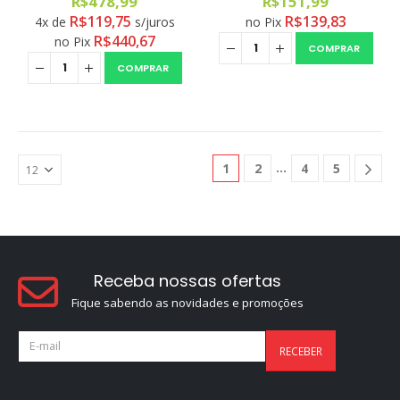
R$
478,99
R$
151,99
R$
119,75
R$
139,83
4x de
s/juros
no Pix
R$
440,67
no Pix
COMPRAR
COMPRAR
1
2
4
5
Receba nossas ofertas
Fique sabendo as novidades e promoções