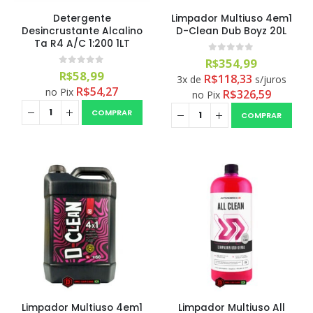
Detergente
Limpador Multiuso 4em1
Desincrustante Alcalino
D-Clean Dub Boyz 20L
Ta R4 A/C 1:200 1LT
0
out of 5
R$
354,99
0
out of 5
R$
58,99
R$
118,33
Aromatizante Tênis Areon Fresh Wave New Car / Carro Novo
3x de
s/juros
R$
54,27
no Pix
R$
326,59
no Pix
0
out of 5
R$
29,99
COMPRAR
COMPRAR
Selador Cerâmico Sonax Xtreme Ceramic Spray + Seal (750ml)
0
out of 5
R$
234,99
Ceramic Spray Coating Sonax 750ml
0
out of 5
R$
259,90
Limpador Multiuso 4em1
Limpador Multiuso All