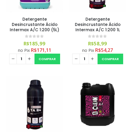
Detergente
Detergente
Desincrustante Ácido
Desincrustante Ácido
Intermax A/C 1:200 (5L)
Intermax A/C 1:200 1L
0
out of 5
0
out of 5
R$
185,99
R$
58,99
R$
171,11
R$
54,27
no Pix
no Pix
COMPRAR
COMPRAR