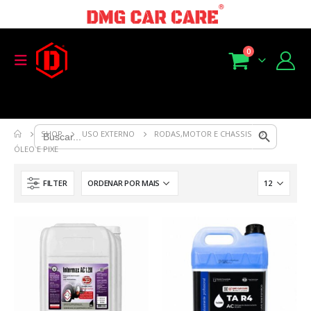
0
Search Button
Search
SHOP
USO EXTERNO
RODAS,MOTOR E CHASSIS
for:
ÓLEO E PIXE
FILTER