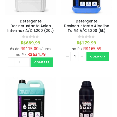
Detergente
Detergente
Desincrustante Ácido
Desincrustante Alcalino
Intermax A/C 1:200 (20L)
Ta R4 A/C 1:200 (5L)
0
out of 5
0
out of 5
R$
689,99
R$
179,99
R$
115,00
R$
165,59
6x de
s/juros
no Pix
R$
634,79
no Pix
COMPRAR
COMPRAR