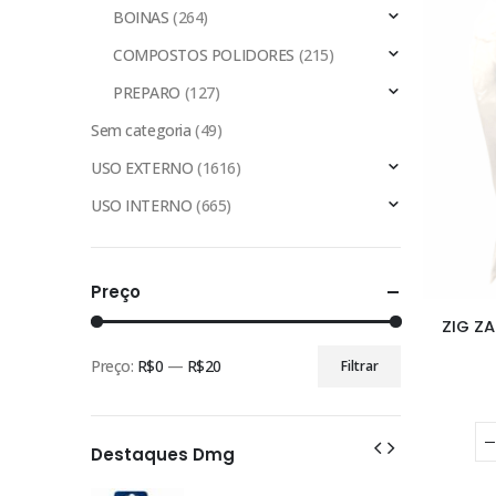
BOINAS
(264)
COMPOSTOS POLIDORES
(215)
PREPARO
(127)
Sem categoria
(49)
USO EXTERNO
(1616)
USO INTERNO
(665)
Preço
ZIG Z
Preço:
R$0
—
R$20
Filtrar
Preço
Preço
mínimo
máximo
Destaques Dmg