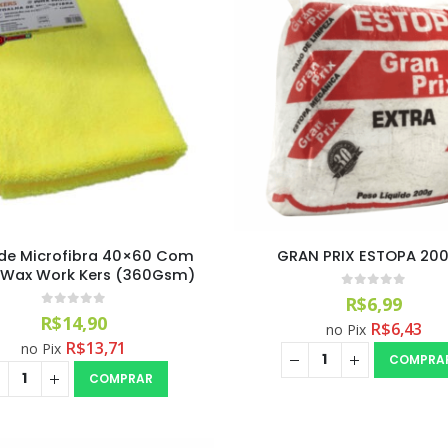
de Microfibra 40×60 Com
GRAN PRIX ESTOPA 20
 Wax Work Kers (360Gsm)
0
out of 5
R$
6,99
0
out of 5
R$
14,90
R$
6,43
no Pix
R$
13,71
no Pix
COMPRA
COMPRAR