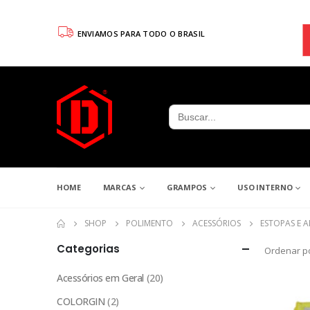
ENVIAMOS PARA TODO O BRASIL
Search
for:
HOME
MARCAS
GRAMPOS
USO INTERNO
SHOP
POLIMENTO
ACESSÓRIOS
ESTOPAS E 
Categorias
Ordenar po
Acessórios em Geral
(20)
COLORGIN
(2)