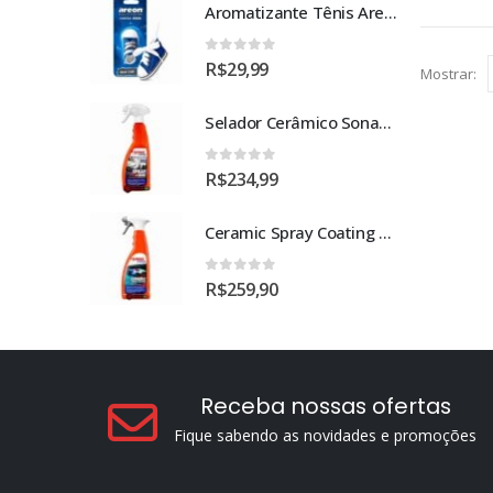
Aromatizante Tênis Areon Fresh Wave New Car / Carro Novo
0
out of 5
R$
29,99
Mostrar:
Selador Cerâmico Sonax Xtreme Ceramic Spray + Seal (750ml)
0
out of 5
R$
234,99
Ceramic Spray Coating Sonax 750ml
0
out of 5
R$
259,90
Receba nossas ofertas
Fique sabendo as novidades e promoções