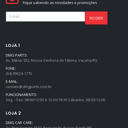
Fique sabendo as novidades e promoções
LOJA 1
DMG PARTS:
Av. Militar 922, Nossa Senhora de Fátima, Vacaria/RS
FONE:
(54) 99624-1775
E-MAIL:
contato@dmgparts.com.br
FUNCIONAMENTO:
Seg. - Sex: 08:00/12:00 e 13:30/18:30 Sábados: 08:30/12:00
LOJA 2
DMG CAR CARE:
Av. Brasil oeste 3610, Boqueirão, Passo Fundo/RS