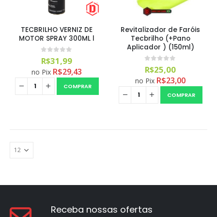
TECBRILHO VERNIZ DE
Revitalizador de Faróis
MOTOR SPRAY 300ML l
Tecbrilho (+Pano
Aplicador ) (150ml)
0
out of 5
R$
31,99
0
out of 5
R$
25,00
R$
29,43
no Pix
R$
23,00
no Pix
COMPRAR
COMPRAR
Receba nossas ofertas