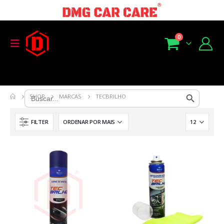
0
Search Button
Search
SHOP
MARCAS
TECBRILHO
for:
FILTER