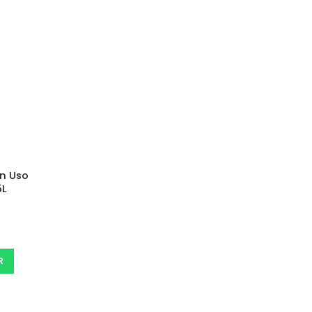
an Uso
5L
R