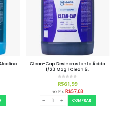
lcalino
Clean-Cap Desincrustante Ácido
1/20 Magil Clean 5L
0
out of 5
R$
61,99
R$
57,03
no Pix
R
COMPRAR