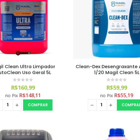
il Clean Ultra Limpador
Clean-Dex Desengraxante A
utoClean Uso Geral 5L
1/20 Magil Clean 5L
0
out of 5
0
out of 5
R$
160,99
R$
59,99
R$
148,11
R$
55,19
no Pix
no Pix
COMPRAR
COMPRA