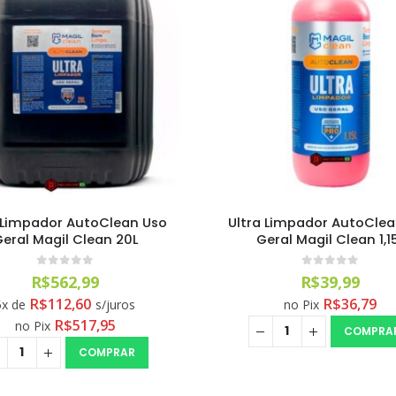
 Limpador AutoClean Uso
Ultra Limpador AutoCle
eral Magil Clean 20L
Geral Magil Clean 1,1
0
out of 5
0
out of 5
R$
562,99
R$
39,99
R$
112,60
R$
36,79
5x de
s/juros
no Pix
R$
517,95
no Pix
COMPRA
COMPRAR