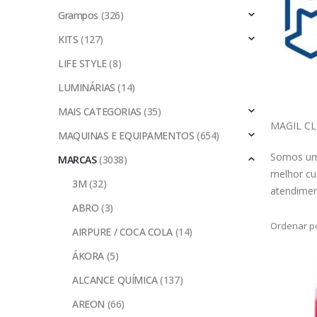
Grampos
(326)
KITS
(127)
LIFE STYLE
(8)
LUMINÁRIAS
(14)
MAIS CATEGORIAS
(35)
MAGIL C
MAQUINAS E EQUIPAMENTOS
(654)
Somos uma
MARCAS
(3038)
melhor cu
3M
(32)
atendimen
ABRO
(3)
Ordenar po
AIRPURE / COCA COLA
(14)
ÁKORA
(5)
ALCANCE QUÍMICA
(137)
AREON
(66)