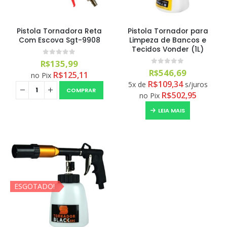
Pistola Tornadora Reta
Pistola Tornador para
Com Escova Sgt-9908
Limpeza de Bancos e
Tecidos Vonder (1L)
0
out of 5
R$
135,99
0
out of 5
R$
546,69
R$
125,11
no Pix
R$
109,34
5x de
s/juros
COMPRAR
R$
502,95
no Pix
LEIA MAIS
ESGOTADO!