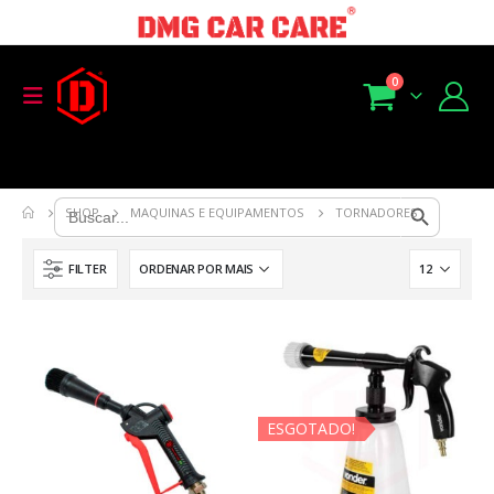
0
Search Button
Search
SHOP
MAQUINAS E EQUIPAMENTOS
TORNADORES
for:
FILTER
ESGOTADO!