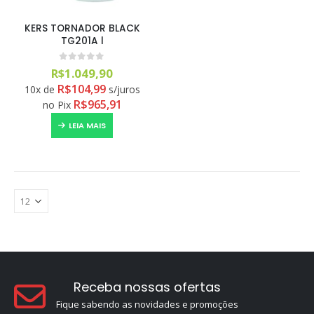
KERS TORNADOR BLACK
TG201A l
0
out of 5
R$
1.049,90
R$
104,99
10x de
s/juros
R$
965,91
no Pix
LEIA MAIS
Receba nossas ofertas
Fique sabendo as novidades e promoções