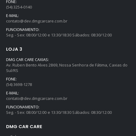
FONE:
(54) 3254-0140
0
out of 5
R$
259,90
E-MAIL:
contato@dev.dmgcarcare.com.br
FUNCIONAMENTO:
Seg. - Sex: 08:00/12:00 e 13:30/18:30 Sábados: 08:30/12:00
LOJA 3
DMG CAR CARE CAXIAS:
Av. Ruben Bento Alves 2869, Nossa Senhora de Fátima, Caxias do
Sul/RS
FONE:
(54) 3698-1278
E-MAIL:
contato@dev.dmgcarcare.com.br
FUNCIONAMENTO:
Seg. - Sex: 08:00/12:00 e 13:30/18:30 Sábados: 08:30/12:00
DMG CAR CARE