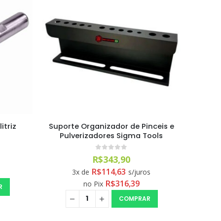
itriz
Suporte Organizador de Pinceis e
Pulverizadores Sigma Tools
0
out of 5
R$
343,90
R$
114,63
3x de
s/juros
R$
316,39
no Pix
R
COMPRAR