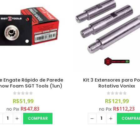
e Engate Rápido de Parede
Kit 3 Extensores para Pol
now Foam SGT Tools (1un)
Rotativa Vonixx
0
out of 5
0
out of 5
R$
51,99
R$
121,99
R$
47,83
R$
112,23
no Pix
no Pix
COMPRAR
COMPRA