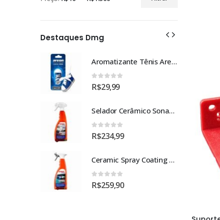
Preço
Preço
mínimo
máximo
Destaques Dmg
Aromatizante Tênis Areon Fresh Wave New Car / Carro Novo
0
out of 5
R$
29,99
Selador Cerâmico Sonax Xtreme Ceramic Spray + Seal (750ml)
0
out of 5
R$
234,99
Ceramic Spray Coating Sonax 750ml
0
out of 5
R$
259,90
Suport