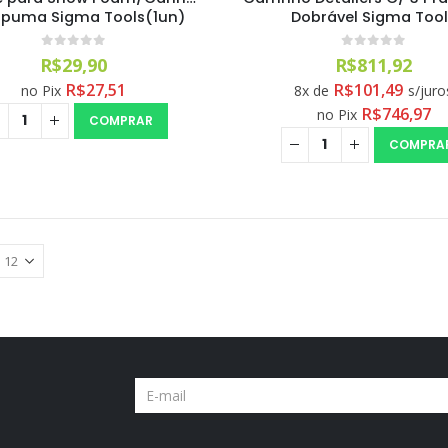
spuma Sigma Tools(1un)
Dobrável Sigma Too
0
out of 5
0
out of 5
R$
29,90
R$
811,92
R$
27,51
R$
101,49
no Pix
8x de
s/juro
R$
746,97
no Pix
COMPRAR
COMPRA