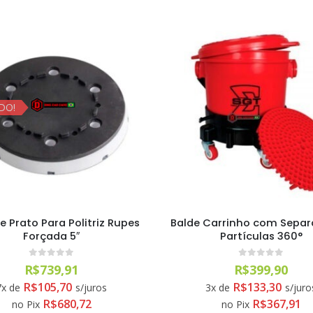
DO!
e Prato Para Politriz Rupes
Balde Carrinho com Separ
Forçada 5″
Partículas 360°
0
out of 5
0
out of 5
R$
739,91
R$
399,90
R$
105,70
R$
133,30
7x de
s/juros
3x de
s/juro
R$
680,72
R$
367,91
no Pix
no Pix