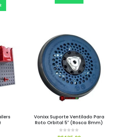
R
ilers
Vonixx Suporte Ventilado Para
)
Roto Orbital 5″ (Rosca 8mm)
0
out of 5