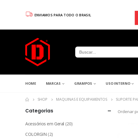
ENVIAMOS PARA TODO O BRASIL
Search
for:
HOME
MARCAS
GRAMPOS
USO INTERNO
SHOP
MAQUINAS E EQUIPAMENTOS
SUPORTE PA
Categorias
Ordenar po
Acessórios em Geral
(20)
COLORGIN
(2)