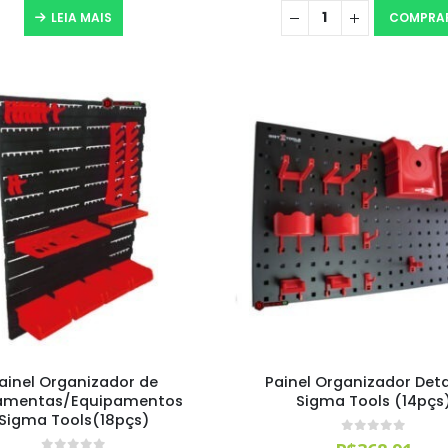
LEIA MAIS
COMPRA
ainel Organizador de
Painel Organizador Deta
ramentas/Equipamentos
Sigma Tools (14pçs
Sigma Tools(18pçs)
0
out of 5