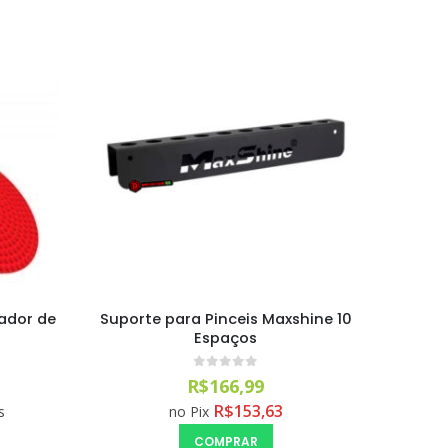
ador de
Suporte para Pinceis Maxshine 10
Espaços
0
out of 5
R$
166,99
R$
153,63
s
no Pix
COMPRAR