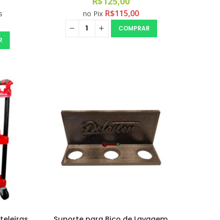
R$
125,00
R$
115,00
s
no Pix
COMPRAR
R
Aromatizante Tênis Areon Fresh Wave New Car / Carro Novo
Selador Cerâmico Sonax Xtreme Ceramic Spray + Seal (750ml)
Ceramic Spray Coating Sonax 750ml
teleiras
Suporte para Bico de Lavagem