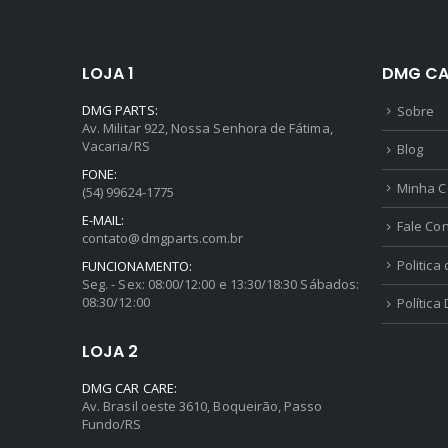
LOJA 1
DMG CA
DMG PARTS:
Sobre
Av. Militar 922, Nossa Senhora de Fátima,
Vacaria/RS
Blog
FONE:
Minha C
(54) 99624-1775
E-MAIL:
Fale Co
contato@dmgparts.com.br
Politica
FUNCIONAMENTO:
Seg. - Sex: 08:00/12:00 e 13:30/18:30 Sábados:
08:30/12:00
Política
LOJA 2
DMG CAR CARE:
Av. Brasil oeste 3610, Boqueirão, Passo
Fundo/RS