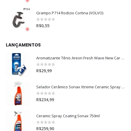
Grampo P714 Rodizio Cortina (VOLVO)
0
out of 5
R$
0,55
LANÇAMENTOS
Aromatizante Tênis Areon Fresh Wave New Car / Carro Novo
0
out of 5
R$
29,99
Selador Cerâmico Sonax Xtreme Ceramic Spray + Seal (750ml)
0
out of 5
R$
234,99
Ceramic Spray Coating Sonax 750ml
0
out of 5
R$
259,90