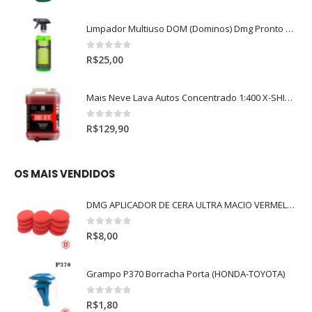
Limpador Multiuso DOM (Dominos) Dmg Pronto P/Uso (500ml)
0
out of 5
R$
25,00
Mais Neve Lava Autos Concentrado 1:400 X-SHINE 5Litros
0
out of 5
R$
129,90
OS MAIS VENDIDOS
DMG APLICADOR DE CERA ULTRA MACIO VERMELHO l
0
out of 5
R$
8,00
Grampo P370 Borracha Porta (HONDA-TOYOTA)
0
out of 5
R$
1,80