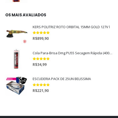
OS MAIS AVALIADOS
KERS POLITRIZ ROTO ORBITAL 15MM GOLD 127V l
5.00
out of 5
R$
899,90
Cola Para-Brisa Dmg PU55 Secagem Rápida (400gr)
5.00
out of 5
R$
34,99
ESCUDERIA PACK DE 25UN BELISSIMA
5.00
out of 5
R$
221,90