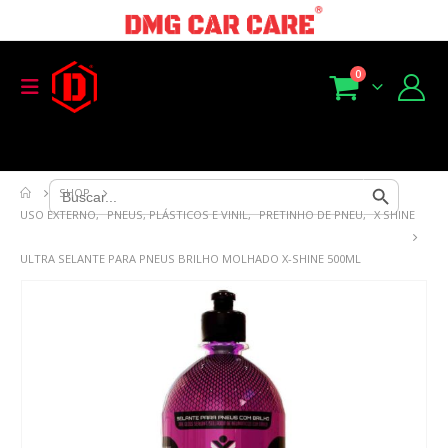
0
Search Button
Search
SHOP
for:
USO EXTERNO
,
PNEUS, PLÁSTICOS E VINIL
,
PRETINHO DE PNEU
,
X SHINE
ULTRA SELANTE PARA PNEUS BRILHO MOLHADO X-SHINE 500ML