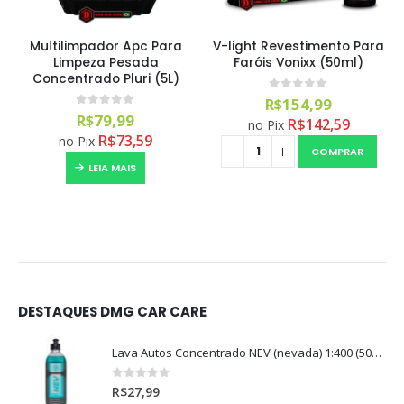
Multilimpador Apc Para
V-light Revestimento Para
Limpeza Pesada
Faróis Vonixx (50ml)
Concentrado Pluri (5L)
0
out of 5
R$
154,99
0
out of 5
R$
79,99
R$
142,59
no Pix
R$
73,59
no Pix
COMPRAR
LEIA MAIS
DESTAQUES DMG CAR CARE
Lava Autos Concentrado NEV (nevada) 1:400 (500ml)
0
out of 5
R$
27,99