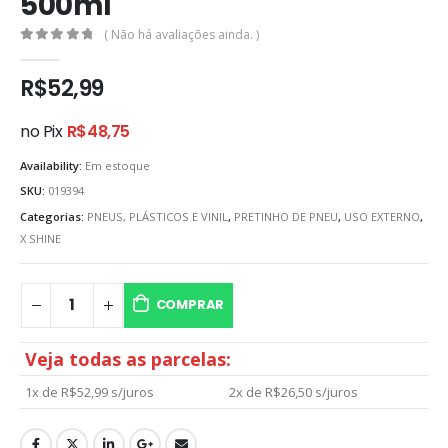
500ml
( Não há avaliações ainda. )
0
out of 5
R$
52,99
no Pix
R$
48,75
Availability:
Em estoque
SKU:
019394
Categorias:
PNEUS, PLÁSTICOS E VINIL
,
PRETINHO DE PNEU
,
USO EXTERNO
,
X SHINE
COMPRAR
Veja todas as parcelas:
1x de
R$
52,99
s/juros
2x de
R$
26,50
s/juros